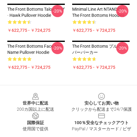
The Front Bottoms Talon の ザ
Minimal Line Art NTAN0801
-20%
-20%
· Hawk Pullover Hoodie
The Front Bottoms Hoodies
￥622,775 - ￥724,275
￥622,775 - ￥724,275
The Front Bottoms Face And
The Front Bottoms プルオー
-20%
-20%
Name Pullover Hoodie
バーパーカー
￥622,775 - ￥724,275
￥622,775 - ￥724,275
Footer
世界中に配送
安心してお買い物
200カ国以上に配送
クリックから配送まで24/7保護
国際保証
100％安全なチェックアウト
使用国で提供
PayPal / マスターカード / ビザ