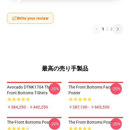
Write your review
1
/
2
最高の売り手製品
Avocado DTNK1704 The
The Front Bottoms Face
-20%
-20%
Front Bottoms T-Shirts
Poster
￥384,250 - ￥442,250
￥287,100 - ￥665,550
The Front Bottoms Poster
The Front Bottoms Poster
-20%
-20%