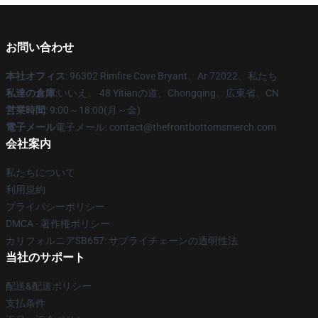
お問い合わせ
本社オフィス
: 96302 Rimfire Cove Bryant、Ar 72022、私たち
私達の倉庫
:いいえ。 48 Yitianの道、Chongqing、広東省、CN
営業時間
: 9:00～18:00(月～金)
電子メール
電子メール: contact@thefrontbottomsmerch.com
会社案内
私たちについて
利用規約
プライバシーポリシー
DMCA - 著作権ポリシー
カリフォルニアSB657: サプライチェーンの透明性法
当社のサポート
配送&配送ポリシー
支払条件