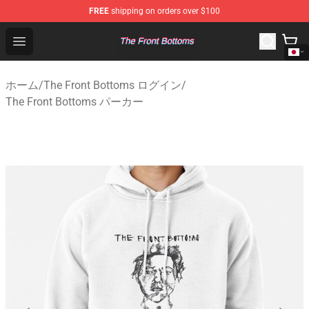
FREE
shipping on orders over $100
The Front Bottoms Store - Official The Front Bottoms M
Open menu
ホーム
/
The Front Bottoms ログイン
/
The Front Bottoms パーカー