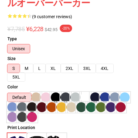
ルオーバーパーカー
(9 customer reviews)
¥7,785
¥6,228
-20%
$42.95
Type
Unisex
Size
S
M
L
XL
2XL
3XL
4XL
5XL
Color
Default
Print Location