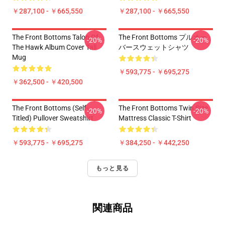
￥287,100 - ￥665,550
￥287,100 - ￥665,550
The Front Bottoms Talon Of
The Front Bottoms プルオー
-20%
-20%
The Hawk Album Cover Tall
バースウェットシャツ
Mug
￥593,775 - ￥695,275
￥362,500 - ￥420,500
The Front Bottoms (Self-
The Front Bottoms Twin Size
-20%
-20%
Titled) Pullover Sweatshirt
Mattress Classic T-Shirt
￥593,775 - ￥695,275
￥384,250 - ￥442,250
もっと見る
関連商品