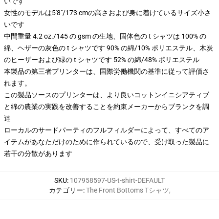
いです
女性のモデルは5'8"/173 cmの高さおよび身に着けているサイズ小さ
いです
中間重量 4.2 oz./145 の gsm の生地、固体色の t シャツは 100% の
綿、ヘザーの灰色の t シャツです 90% の綿/10% ポリエステル、木炭
のヒーザーおよび緑の t シャツです 52% の綿/48% ポリエステル
本製品の第三者プリンターは、国際労働機関の基準に従って評価さ
れます。
この製品ソースのプリンターは、より良いコットンイニシアティブ
と綿の農業の実践を改善することを約束メーカーからブランクを調
達
ローカルのサードパーティのフルフィルダーによって、すべてのア
イテムがあなただけのために作られているので、受け取った製品に
若干の分散があります
SKU
:
107958597-US-t-shirt-DEFAULT
カテゴリー
:
The Front Bottoms Tシャツ
,