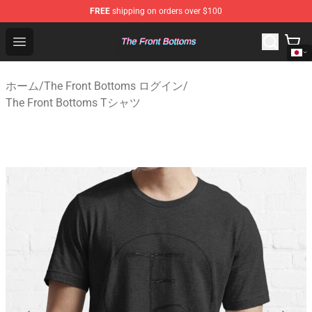
FREE
shipping on orders over $100
The Front Bottoms Store - Official The Front Bottoms M
Open menu
ホーム
/
The Front Bottoms ログイン
/
The Front Bottoms Tシャツ