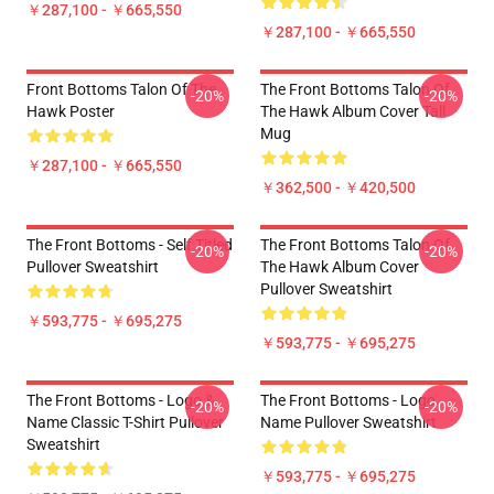
￥287,100 - ￥665,550
￥287,100 - ￥665,550
Front Bottoms Talon Of The
The Front Bottoms Talon Of
-20%
-20%
Hawk Poster
The Hawk Album Cover Tall
Mug
￥287,100 - ￥665,550
￥362,500 - ￥420,500
The Front Bottoms - Self Titled
The Front Bottoms Talon Of
-20%
-20%
Pullover Sweatshirt
The Hawk Album Cover
Pullover Sweatshirt
￥593,775 - ￥695,275
￥593,775 - ￥695,275
The Front Bottoms - Logo &
The Front Bottoms - Logo
-20%
-20%
Name Classic T-Shirt Pullover
Name Pullover Sweatshirt
Sweatshirt
￥593,775 - ￥695,275