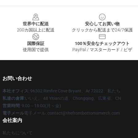
Footer
世界中に配送
安心してお買い物
200カ国以上に配送
クリックから配送まで24/7保護
国際保証
100％安全なチェックアウト
使用国で提供
PayPal / マスターカード / ビザ
お問い合わせ
本社オフィス
: 96302 Rimfire Cove Bryant、Ar 72022、私たち
私達の倉庫
:いいえ。 48 Yitianの道、Chongqing、広東省、CN
営業時間
: 9:00～18:00(月～金)
電子メール
電子メール: contact@thefrontbottomsmerch.com
会社案内
私たちについて