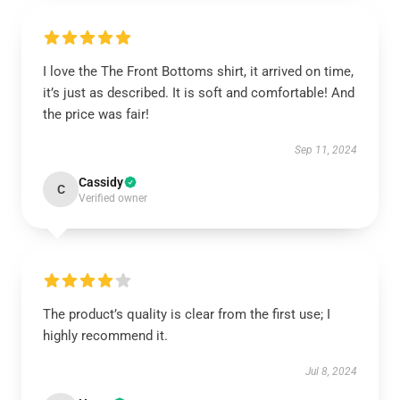
I love the The Front Bottoms shirt, it arrived on time,
it’s just as described. It is soft and comfortable! And
the price was fair!
Sep 11, 2024
Cassidy
C
Verified owner
The product’s quality is clear from the first use; I
highly recommend it.
Jul 8, 2024