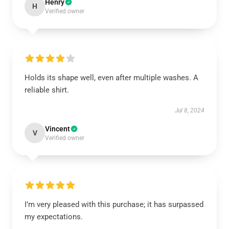
Henry
H
Verified owner
Holds its shape well, even after multiple washes. A
reliable shirt.
Jul 8, 2024
Vincent
V
Verified owner
I’m very pleased with this purchase; it has surpassed
my expectations.