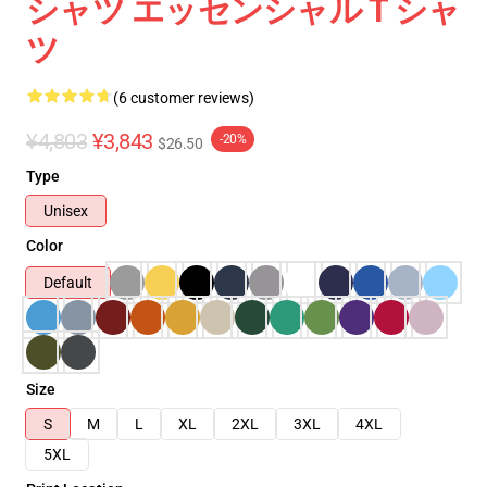
シャツ エッセンシャル T シャ
ツ
(6 customer reviews)
¥4,803
¥3,843
-20%
$26.50
Type
Unisex
Color
Default
Size
S
M
L
XL
2XL
3XL
4XL
5XL