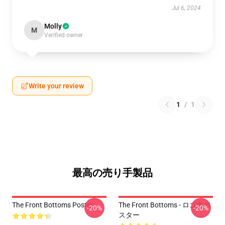
Jul 6, 2024
Molly
M
Verified owner
Write your review
1
/
1
最高の売り手製品
The Front Bottoms Poster
The Front Bottoms - ロゴ名ポ
-20%
-20%
スター