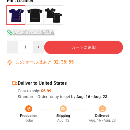
Print Location
サイズガイドを見る
Quantity
カートに追加
このセールはあと
02
:
36
:
54
Deliver to United States
Cost to ship:
$6.99
Standard - Order today to get by
Aug. 16 - Aug. 23
Production
Shipping
Delivered
Today
Aug. 12
Aug. 16 - Aug. 23