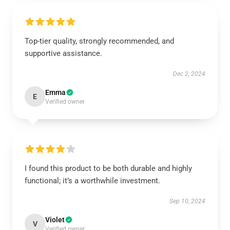
Top-tier quality, strongly recommended, and
supportive assistance.
Dec 2, 2024
Emma
E
Verified owner
I found this product to be both durable and highly
functional; it’s a worthwhile investment.
Sep 10, 2024
Violet
V
Verified owner