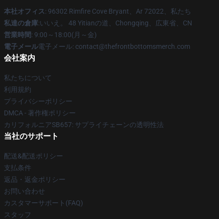
本社オフィス
: 96302 Rimfire Cove Bryant、Ar 72022、私たち
私達の倉庫
:いいえ。 48 Yitianの道、Chongqing、広東省、CN
営業時間
: 9:00～18:00(月～金)
電子メール
電子メール: contact@thefrontbottomsmerch.com
会社案内
私たちについて
利用規約
プライバシーポリシー
DMCA - 著作権ポリシー
カリフォルニアSB657: サプライチェーンの透明性法
当社のサポート
配送&配送ポリシー
支払条件
返品・返金ポリシー
お問い合わせ
カスタマーサポート(FAQ)
スタッフ