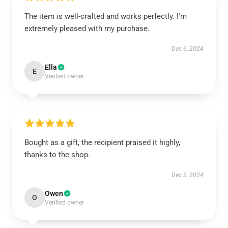
The item is well-crafted and works perfectly. I'm
extremely pleased with my purchase.
Dec 6, 2024
Ella
E
Verified owner
Bought as a gift, the recipient praised it highly,
thanks to the shop.
Dec 3, 2024
Owen
O
Verified owner