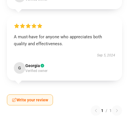
A must-have for anyone who appreciates both
quality and effectiveness.
Sep 5, 2024
Georgia
G
Verified owner
Write your review
1
/
1