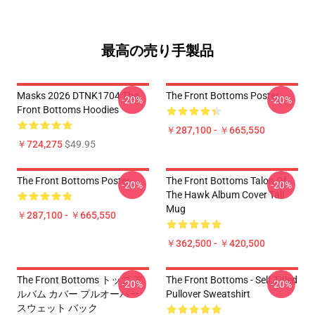
最高の売り手製品
Masks 2026 DTNK1704 The
The Front Bottoms Poster
-20%
-20%
Front Bottoms Hoodies
￥287,100 - ￥665,550
￥724,275
$49.95
The Front Bottoms Poster
The Front Bottoms Talon Of
-20%
-20%
The Hawk Album Cover Tall
Mug
￥287,100 - ￥665,550
￥362,500 - ￥420,500
The Front Bottoms トップ ア
The Front Bottoms - Self Titled
-20%
-20%
ルバム カバー プルオーバー
Pullover Sweatshirt
スウェット バック