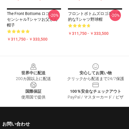
The Front Bottoms ロゴエッ
フロントボトムズロゴ名古典
-20%
-20%
センシャルTシャツお父さん
的なTシャツ野球帽
帽子
￥311,750 - ￥333,500
￥311,750 - ￥333,500
Footer
世界中に配送
安心してお買い物
200カ国以上に配送
クリックから配送まで24/7保護
国際保証
100％安全なチェックアウト
使用国で提供
PayPal / マスターカード / ビザ
お問い合わせ