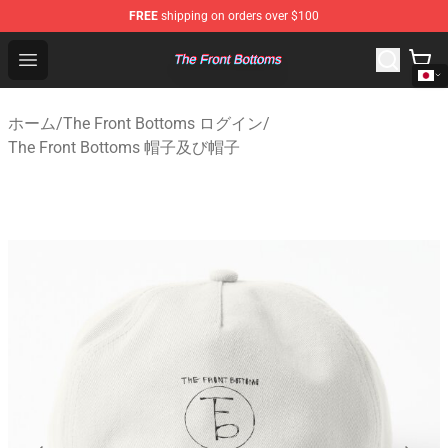
FREE
shipping on orders over $100
The Front Bottoms Store - Official The Front Bottoms M
Open menu
ホーム
/
The Front Bottoms ログイン
/
The Front Bottoms 帽子及び帽子