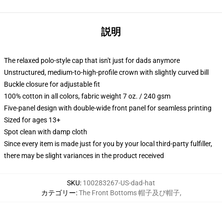
説明
The relaxed polo-style cap that isn't just for dads anymore
Unstructured, medium-to-high-profile crown with slightly curved bill
Buckle closure for adjustable fit
100% cotton in all colors, fabric weight 7 oz. / 240 gsm
Five-panel design with double-wide front panel for seamless printing
Sized for ages 13+
Spot clean with damp cloth
Since every item is made just for you by your local third-party fulfiller,
there may be slight variances in the product received
SKU
:
100283267-US-dad-hat
カテゴリー
:
The Front Bottoms 帽子及び帽子
,