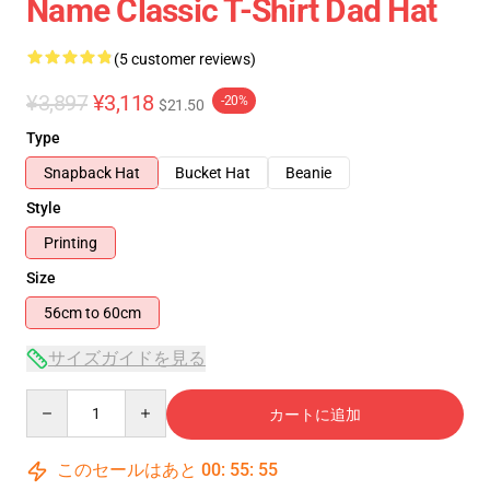
Name Classic T-Shirt Dad Hat
(5 customer reviews)
¥3,897
¥3,118
-20%
$21.50
Type
Snapback Hat
Bucket Hat
Beanie
Style
Printing
Size
56cm to 60cm
サイズガイドを見る
Quantity
カートに追加
このセールはあと
00
:
55
:
54