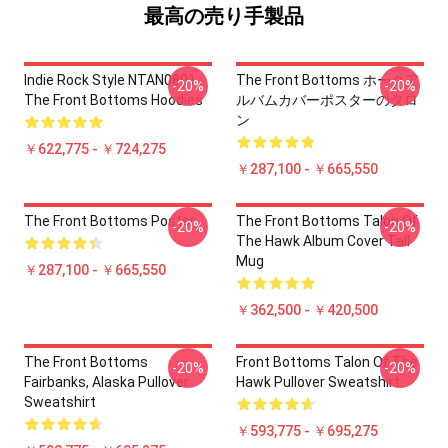
最高の売り手製品
Indie Rock Style NTAN0801
The Front Bottoms ホークア
-20%
-20%
The Front Bottoms Hoodies
ルバムカバーポスターのタロ
ン
￥622,775 - ￥724,275
￥287,100 - ￥665,550
The Front Bottoms Poster
The Front Bottoms Talon Of
-20%
-20%
The Hawk Album Cover Tall
Mug
￥287,100 - ￥665,550
￥362,500 - ￥420,500
The Front Bottoms
Front Bottoms Talon Of The
-20%
-20%
Fairbanks, Alaska Pullover
Hawk Pullover Sweatshirt
Sweatshirt
￥593,775 - ￥695,275