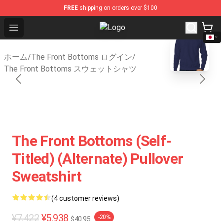
FREE
shipping on orders over $100
Open menu
The Front Bottoms Store - Offici
blank template
ホーム
/
The Front Bottoms ログイン
/
The Front Bottoms スウェットシャツ
The Front Bottoms (Self-
Titled) (Alternate) Pullover
Sweatshirt
(4 customer reviews)
¥7,422
¥5,938
-20%
$40.95