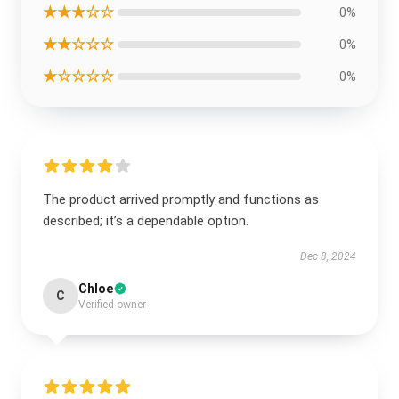
★★★☆☆
0%
★★☆☆☆
0%
★☆☆☆☆
0%
The product arrived promptly and functions as
described; it’s a dependable option.
Dec 8, 2024
Chloe
C
Verified owner