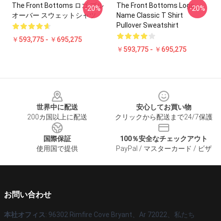
The Front Bottoms ロゴ プル
The Front Bottoms Logo
-20%
-20%
オーバー スウェットシャツ
Name Classic T Shirt
Pullover Sweatshirt
￥593,775 - ￥695,275
￥593,775 - ￥695,275
Footer
世界中に配送
安心してお買い物
200カ国以上に配送
クリックから配送まで24/7保護
国際保証
100％安全なチェックアウト
使用国で提供
PayPal / マスターカード / ビザ
お問い合わせ
本社オフィス
: 96302 Rimfire Cove Bryant、Ar 72022、私たち