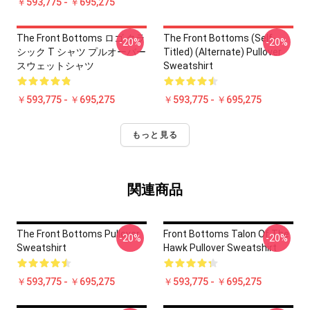
￥593,775 - ￥695,275
The Front Bottoms ロゴ クラ
The Front Bottoms (Self-
-20%
-20%
シック T シャツ プルオーバー
Titled) (Alternate) Pullover
スウェットシャツ
Sweatshirt
￥593,775 - ￥695,275
￥593,775 - ￥695,275
もっと見る
関連商品
The Front Bottoms Pullover
Front Bottoms Talon Of The
-20%
-20%
Sweatshirt
Hawk Pullover Sweatshirt
￥593,775 - ￥695,275
￥593,775 - ￥695,275