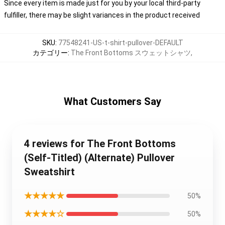
Since every item is made just for you by your local third-party
fulfiller, there may be slight variances in the product received
SKU
:
77548241-US-t-shirt-pullover-DEFAULT
カテゴリー
:
The Front Bottoms スウェットシャツ
,
What Customers Say
4 reviews for The Front Bottoms
(Self-Titled) (Alternate) Pullover
Sweatshirt
★★★★★
50%
★★★★☆
50%