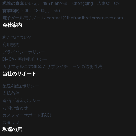
私達の倉庫
:いいえ。 48 Yitianの道、Chongqing、広東省、CN
営業時間
: 9:00～18:00(月～金)
電子メール
電子メール: contact@thefrontbottomsmerch.com
会社案内
私たちについて
利用規約
プライバシーポリシー
DMCA - 著作権ポリシー
カリフォルニアSB657: サプライチェーンの透明性法
当社のサポート
配送&配送ポリシー
支払条件
返品・返金ポリシー
お問い合わせ
カスタマーサポート(FAQ)
スタッフ
私達の店