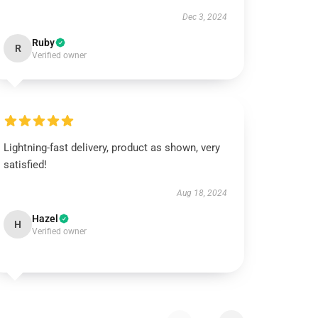
Dec 3, 2024
Ruby
R
Verified owner
Lightning-fast delivery, product as shown, very
satisfied!
Aug 18, 2024
Hazel
H
Verified owner