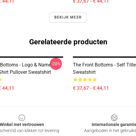
€ 44,11
€ 37,67 - € 44,11
BEKIJK MEER
Gerelateerde producten
-20%
 Bottoms - Logo & Name
The Front Bottoms - Self Title
Shirt Pullover Sweatshirt
Sweatshirt
€ 44,11
€ 37,67 - € 44,11
Winkel met vertrouwen
Internationale garanti
chermd van klikken tot levering
Aangeboden in het gebruik