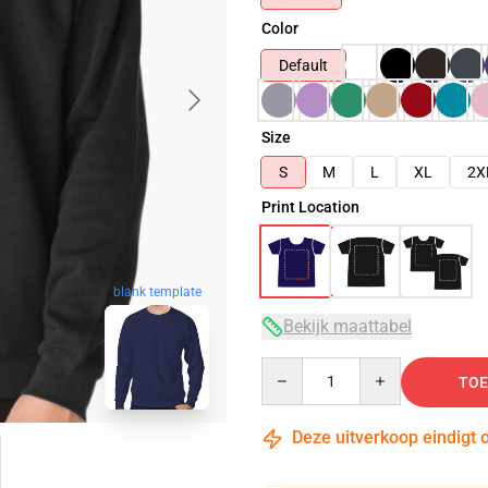
Color
Default
Size
S
M
L
XL
2X
Print Location
blank template
Bekijk maattabel
Quantity
TOE
Deze uitverkoop eindigt 