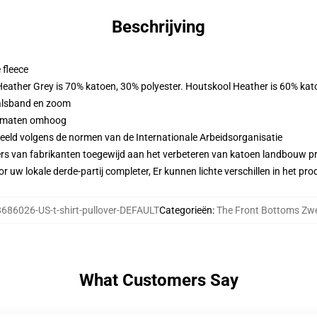
Beschrijving
 fleece
 Heather Grey is 70% katoen, 30% polyester. Houtskool Heather is 60% kat
alsband en zoom
 2 maten omhoog
eeld volgens de normen van de Internationale Arbeidsorganisatie
ers van fabrikanten toegewijd aan het verbeteren van katoen landbouw pra
r uw lokale derde-partij completer, Er kunnen lichte verschillen in het p
686026-US-t-shirt-pullover-DEFAULT
Categorieën
:
The Front Bottoms Zwe
What Customers Say