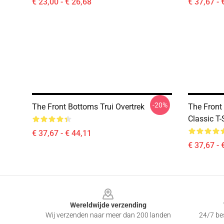
€ 23,00 - € 26,68
€ 37,67 - 
-20%
The Front Bottoms Trui Overtrek
The Front
Classic T-
€ 37,67 - € 44,11
€ 37,67 - 
Footer
Wereldwijde verzending
Wij verzenden naar meer dan 200 landen
24/7 bes