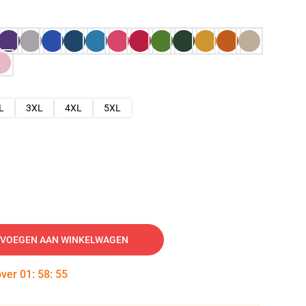
L
3XL
4XL
5XL
VOEGEN AAN WINKELWAGEN
over
01
:
58
:
54