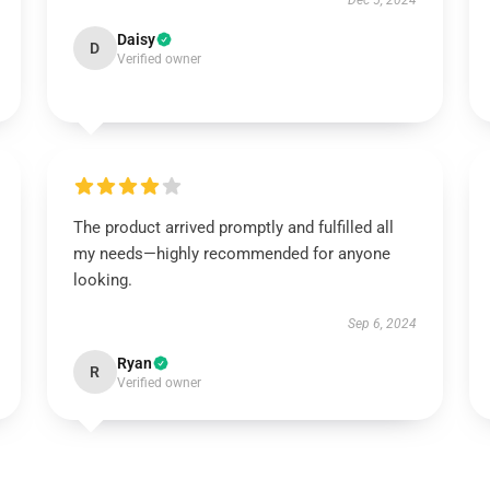
Dec 5, 2024
Daisy
D
Verified owner
The product arrived promptly and fulfilled all
my needs—highly recommended for anyone
looking.
Sep 6, 2024
Ryan
R
Verified owner