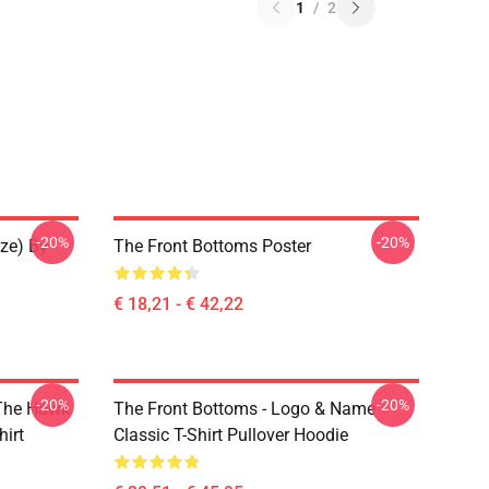
1
/
2
-20%
-20%
ze) By
The Front Bottoms Poster
€ 18,21 - € 42,22
-20%
-20%
 The Hawk
The Front Bottoms - Logo & Name
irt
Classic T-Shirt Pullover Hoodie