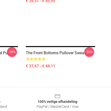
€ 39,51 - € 45,95
-20%
-20%
d Pullover
The Front Bottoms Pullover Sweatshirt
€ 37,67 - € 44,11
e
100% veilige afhandeling
sland
PayPal / MasterCard / Visa