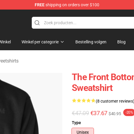
FREE
shipping on orders over $100
 Merchandise Shop
Winkel
Winkel per categorie
Bestelling volgen
Blog
eetshirts
The Front Botto
Sweatshirt
(8 customer reviews
€47.09
€37.67
-20%
$40.95
Type
Unisex