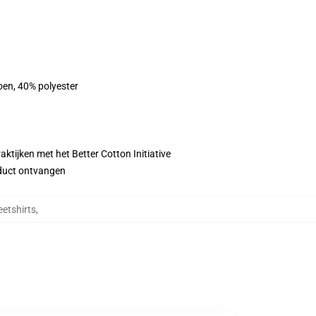
oen, 40% polyester
ktijken met het Better Cotton Initiative
roduct ontvangen
etshirts
,