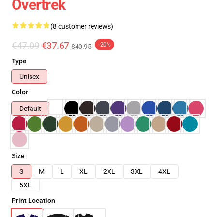
Overtrek
(8 customer reviews)
€47.09
€37.67
-20%
$40.95
Type
Unisex
Color
Default
Size
S
M
L
XL
2XL
3XL
4XL
5XL
Print Location