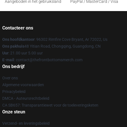
Aangeboden in het gebruiksland
PayPal / MasterCard / Visa
Contacteer ons
Ons hoofdkantoor
: 96302 Rimfire Cove Bryant, Ar 72022, Us
Ons pakhuis
48 Yitian Road, Chongqing, Guangdong, CN
Uur
: 21.00 uur 5.00 uur
E-mail
: contact@thefrontbottomsmerch.com
Ons bedrijf
Over ons
Algemene voorwaarden
Privacybeleid
DMCA - Auteursrechtbeleid
CA SB657: Transparantiewet voor de toeleveringsketen
Onze steun
Verzend- en leveringsbeleid