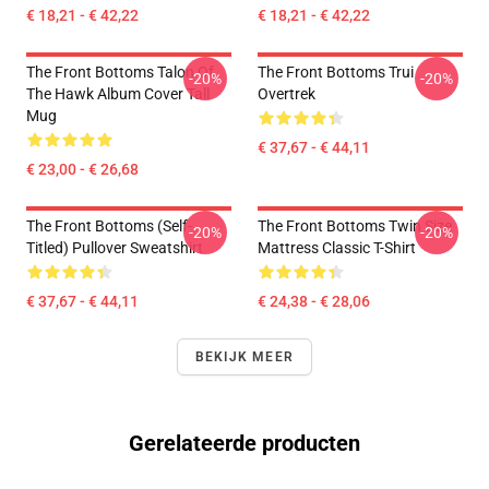
€ 18,21 - € 42,22
€ 18,21 - € 42,22
The Front Bottoms Talon Of
The Front Bottoms Trui
-20%
-20%
The Hawk Album Cover Tall
Overtrek
Mug
€ 37,67 - € 44,11
€ 23,00 - € 26,68
The Front Bottoms (Self-
The Front Bottoms Twin Size
-20%
-20%
Titled) Pullover Sweatshirt
Mattress Classic T-Shirt
€ 37,67 - € 44,11
€ 24,38 - € 28,06
BEKIJK MEER
Gerelateerde producten