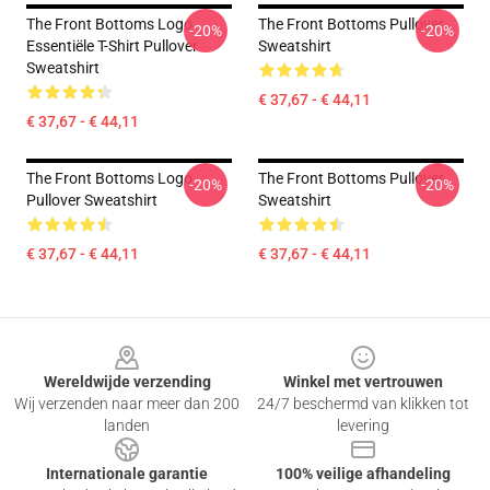
The Front Bottoms Logo
The Front Bottoms Pullover
-20%
-20%
Essentiële T-Shirt Pullover
Sweatshirt
Sweatshirt
€ 37,67 - € 44,11
€ 37,67 - € 44,11
The Front Bottoms Logo
The Front Bottoms Pullover
-20%
-20%
Pullover Sweatshirt
Sweatshirt
€ 37,67 - € 44,11
€ 37,67 - € 44,11
Footer
Wereldwijde verzending
Winkel met vertrouwen
Wij verzenden naar meer dan 200
24/7 beschermd van klikken tot
landen
levering
Internationale garantie
100% veilige afhandeling