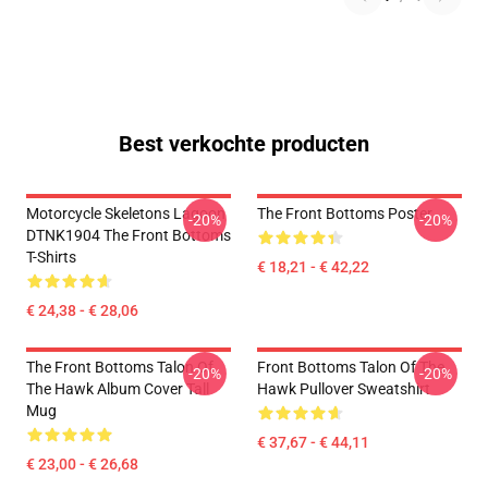
Best verkochte producten
Motorcycle Skeletons Lagoon
The Front Bottoms Poster
-20%
-20%
DTNK1904 The Front Bottoms
T-Shirts
€ 18,21 - € 42,22
€ 24,38 - € 28,06
The Front Bottoms Talon Of
Front Bottoms Talon Of The
-20%
-20%
The Hawk Album Cover Tall
Hawk Pullover Sweatshirt
Mug
€ 37,67 - € 44,11
€ 23,00 - € 26,68