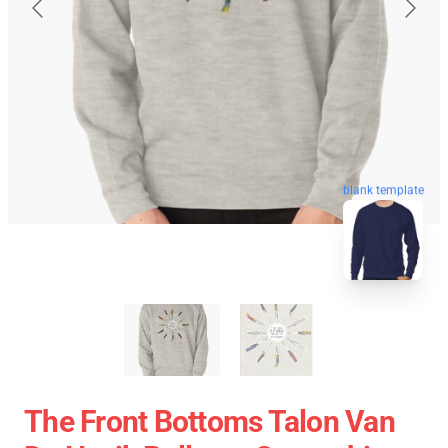
blank template
The Front Bottoms Talon Van