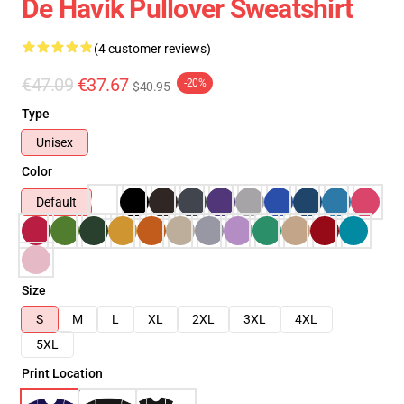
De Havik Pullover Sweatshirt
(4 customer reviews)
€47.09
€37.67
-20%
$40.95
Type
Unisex
Color
Default
Size
S
M
L
XL
2XL
3XL
4XL
5XL
Print Location