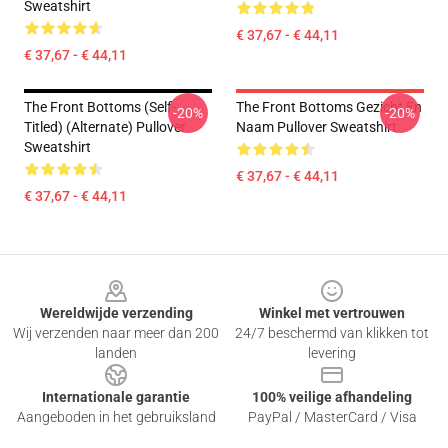
Sweatshirt
€ 37,67 - € 44,11
€ 37,67 - € 44,11
The Front Bottoms (Self-
The Front Bottoms Gezicht En
-20%
-20%
Titled) (Alternate) Pullover
Naam Pullover Sweatshirt
Sweatshirt
€ 37,67 - € 44,11
€ 37,67 - € 44,11
Footer
Wereldwijde verzending
Winkel met vertrouwen
Wij verzenden naar meer dan 200
24/7 beschermd van klikken tot
landen
levering
Internationale garantie
100% veilige afhandeling
Aangeboden in het gebruiksland
PayPal / MasterCard / Visa