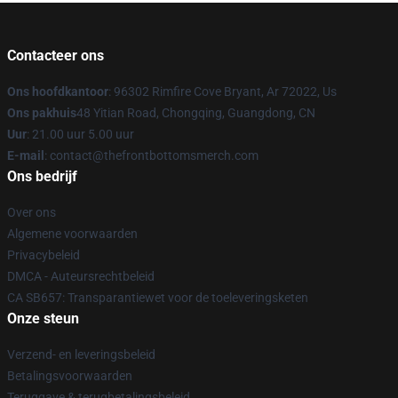
Contacteer ons
Ons hoofdkantoor
: 96302 Rimfire Cove Bryant, Ar 72022, Us
Ons pakhuis
48 Yitian Road, Chongqing, Guangdong, CN
Uur
: 21.00 uur 5.00 uur
E-mail
: contact@thefrontbottomsmerch.com
Ons bedrijf
Over ons
Algemene voorwaarden
Privacybeleid
DMCA - Auteursrechtbeleid
CA SB657: Transparantiewet voor de toeleveringsketen
Onze steun
Verzend- en leveringsbeleid
Betalingsvoorwaarden
Teruggave & terugbetalingsbeleid