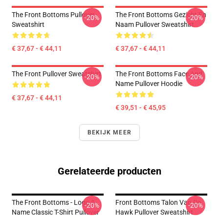
The Front Bottoms Pullover
The Front Bottoms Gezicht En
-20%
-20%
Sweatshirt
Naam Pullover Sweatshirt
€ 37,67 - € 44,11
€ 37,67 - € 44,11
The Front Pullover Sweatshirt
The Front Bottoms Face And
-20%
-20%
Name Pullover Hoodie
€ 37,67 - € 44,11
€ 39,51 - € 45,95
BEKIJK MEER
Gerelateerde producten
The Front Bottoms - Logo &
Front Bottoms Talon Van De
-20%
-20%
Name Classic T-Shirt Pullover
Hawk Pullover Sweatshirt