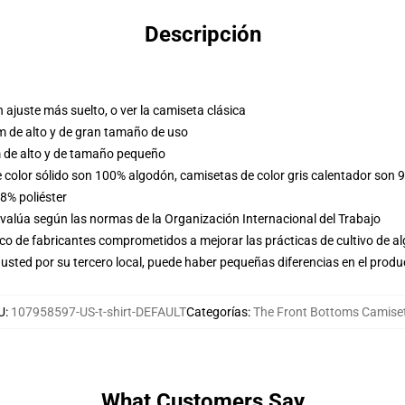
Descripción
n ajuste más suelto, o ver la camiseta clásica
m de alto y de gran tamaño de uso
 de alto y de tamaño pequeño
e color sólido son 100% algodón, camisetas de color gris calentador son 
8% poliéster
evalúa según las normas de la Organización Internacional del Trabajo
o de fabricantes comprometidos a mejorar las prácticas de cultivo de al
usted por su tercero local, puede haber pequeñas diferencias en el produ
U
:
107958597-US-t-shirt-DEFAULT
Categorías
:
The Front Bottoms Camise
What Customers Say