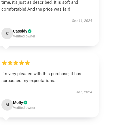
time, it’s just as described. It is soft and
comfortable! And the price was fair!
Sep 11, 2024
Cassidy
C
Verified owner
I’m very pleased with this purchase; it has
surpassed my expectations.
Jul 6, 2024
Molly
M
Verified owner