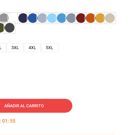
L
3XL
4XL
5XL
AÑADIR AL CARRITO
:
01
:
54