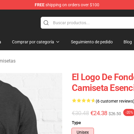
FREE
shipping on orders over $100
 Merchandise Shop
a
Comprar por categoría
Seguimiento de pedido
Blog
misetas
El Logo De Fond
Camiseta Esenci
(6 customer reviews
€30.48
€24.38
-20%
$26.50
Type
Unisex