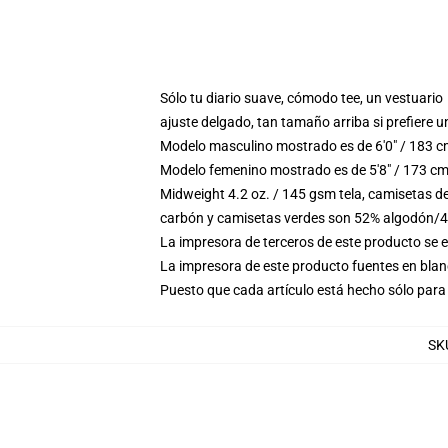
Sólo tu diario suave, cómodo tee, un vestuario
ajuste delgado, tan tamaño arriba si prefiere u
Modelo masculino mostrado es de 6'0" / 183 c
Modelo femenino mostrado es de 5'8" / 173 cm
Midweight 4.2 oz. / 145 gsm tela, camisetas d
carbón y camisetas verdes son 52% algodón/4
La impresora de terceros de este producto se 
La impresora de este producto fuentes en blanc
Puesto que cada artículo está hecho sólo para 
SK