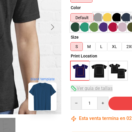
Color
Default
Size
S
M
L
XL
2X
Print Location
blank template
Ver guía de tallas
Quantity
Esta venta termina en
02