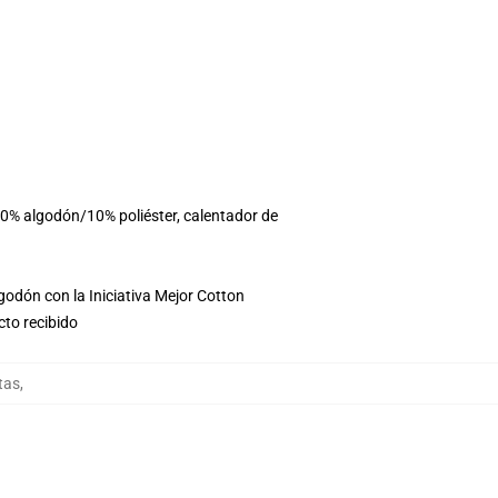
90% algodón/10% poliéster, calentador de
godón con la Iniciativa Mejor Cotton
cto recibido
tas
,