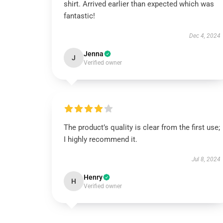
shirt. Arrived earlier than expected which was
fantastic!
Dec 4, 2024
Jenna
J
Verified owner
The product’s quality is clear from the first use;
I highly recommend it.
Jul 8, 2024
Henry
H
Verified owner