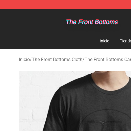
The Front Bottoms Store - Official The Front Bottoms
Inicio
Tiend
Inicio
/
The Front Bottoms Cloth
/
The Front Bottoms Ca