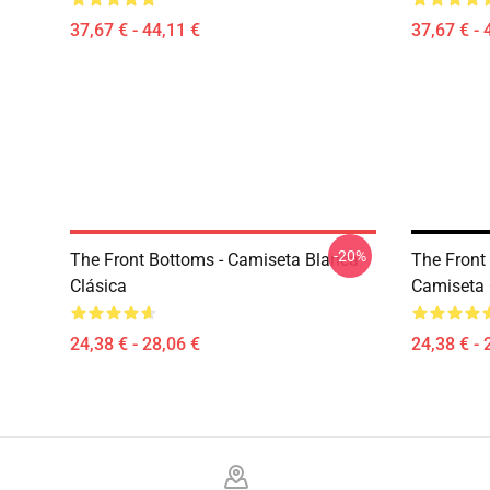
37,67 € - 44,11 €
37,67 € - 
-20%
The Front Bottoms - Camiseta Blanca
The Front
Clásica
Camiseta 
24,38 € - 28,06 €
24,38 € - 
Footer