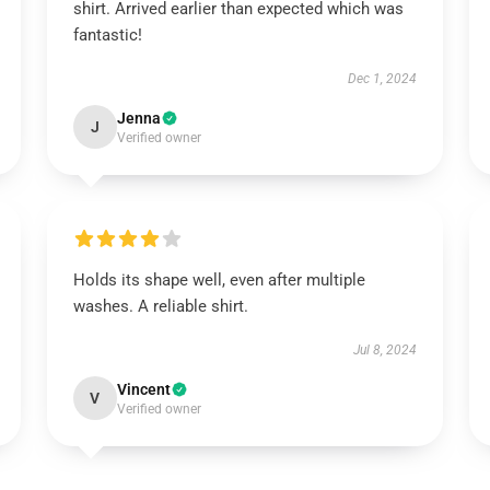
shirt. Arrived earlier than expected which was
fantastic!
Dec 1, 2024
Jenna
J
Verified owner
Holds its shape well, even after multiple
washes. A reliable shirt.
Jul 8, 2024
Vincent
V
Verified owner