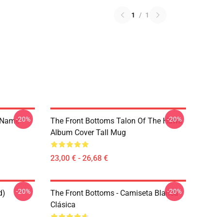
1
/
1
-20%
-20%
 Name
The Front Bottoms Talon Of The Hawk
Album Cover Tall Mug
23,00 € - 26,68 €
-20%
-20%
d)
The Front Bottoms - Camiseta Blanca
Clásica