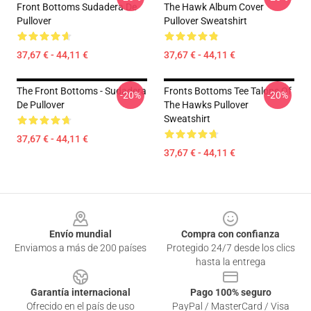
Front Bottoms Sudadera De
The Hawk Album Cover
Pullover
Pullover Sweatshirt
37,67 € - 44,11 €
37,67 € - 44,11 €
The Front Bottoms - Sudadera
Fronts Bottoms Tee Talons Of
-20%
-20%
De Pullover
The Hawks Pullover
Sweatshirt
37,67 € - 44,11 €
37,67 € - 44,11 €
Footer
Envío mundial
Compra con confianza
Enviamos a más de 200 países
Protegido 24/7 desde los clics
hasta la entrega
Garantía internacional
Pago 100% seguro
Ofrecido en el país de uso
PayPal / MasterCard / Visa