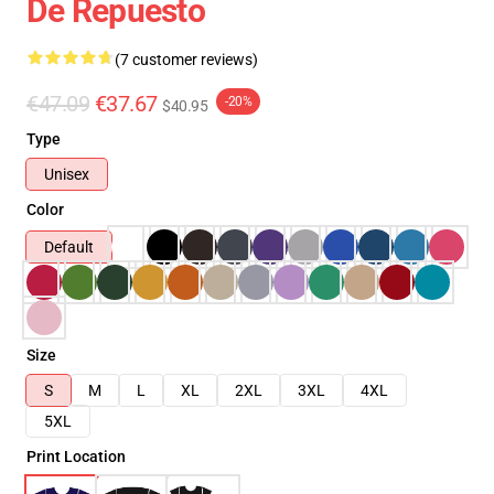
De Repuesto
(7 customer reviews)
€47.09
€37.67
-20%
$40.95
Type
Unisex
Color
Default
Size
S
M
L
XL
2XL
3XL
4XL
5XL
Print Location