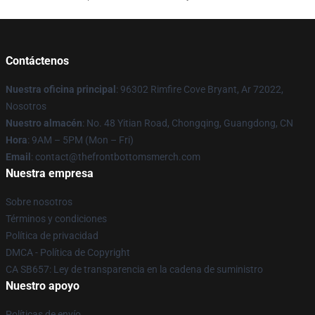
Contáctenos
Nuestra oficina principal
: 96302 Rimfire Cove Bryant, Ar 72022,
Nosotros
Nuestro almacén
: No. 48 Yitian Road, Chongqing, Guangdong, CN
Hora
: 9AM – 5PM (Mon – Fri)
Email
: contact@thefrontbottomsmerch.com
Nuestra empresa
Sobre nosotros
Términos y condiciones
Política de privacidad
DMCA - Política de Copyright
CA SB657: Ley de transparencia en la cadena de suministro
Nuestro apoyo
Políticas de envío