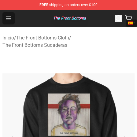
FREE
shipping on orders over $100
The Front Bottoms Store - Official The Front Bottoms M
Open menu
Inicio
/
The Front Bottoms Cloth
/
The Front Bottoms Sudaderas