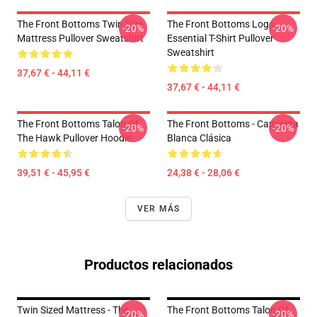
The Front Bottoms Twin Size
The Front Bottoms Logo
-20%
-20%
Mattress Pullover Sweatshirt
Essential T-Shirt Pullover
Sweatshirt
37,67 € - 44,11 €
37,67 € - 44,11 €
The Front Bottoms Talon Of
The Front Bottoms - Camiseta
-20%
-20%
The Hawk Pullover Hoodie
Blanca Clásica
39,51 € - 45,95 €
24,38 € - 28,06 €
VER MÁS
Productos relacionados
Twin Sized Mattress - The
The Front Bottoms Talon Of
-20%
-20%