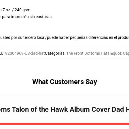
a 7 oz. / 240 gsm
e para impresión sin costuras
usted por su tercero local, puede haber pequeñas diferencias en el produ
KU
:
92004969-US-dad-hat
Categorías
:
The Front Bottoms Hats &quot; Ca
What Customers Say
toms Talon of the Hawk Album Cover Dad 