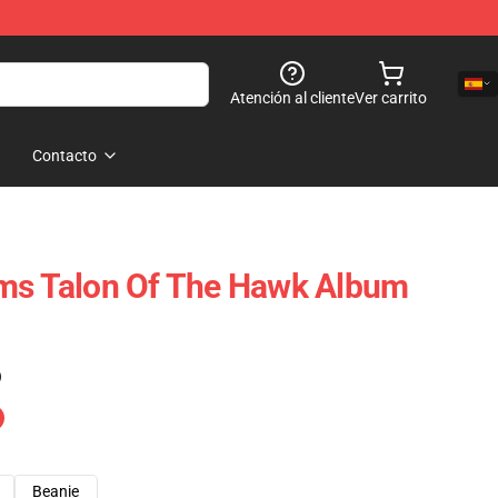
Atención al cliente
Ver carrito
Contacto
oms Talon Of The Hawk Album
)
Beanie