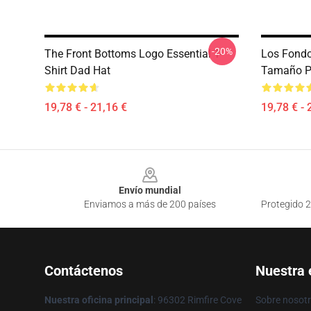
-20%
The Front Bottoms Logo Essential T-
Los Fondo
Shirt Dad Hat
Tamaño P
19,78 € - 21,16 €
19,78 € - 
Footer
Envío mundial
Enviamos a más de 200 países
Protegido 2
Contáctenos
Nuestra
Nuestra oficina principal
: 96302 Rimfire Cove
Sobre nosot