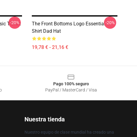
-20%
-20%
ic T-Shirt
The Front Bottoms Logo Essential T-
Shirt Dad Hat
19,78 € - 21,16 €
Pago 100% seguro
o
PayPal / MasterCard / Visa
Nuestra tienda
Nuestro equipo de clase mundial ha creado una