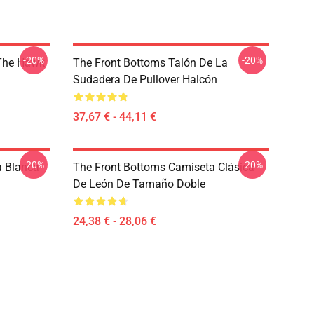
-20%
-20%
 The Hawk
The Front Bottoms Talón De La
Sudadera De Pullover Halcón
37,67 € - 44,11 €
-20%
-20%
a Blanca
The Front Bottoms Camiseta Clásica
De León De Tamaño Doble
24,38 € - 28,06 €