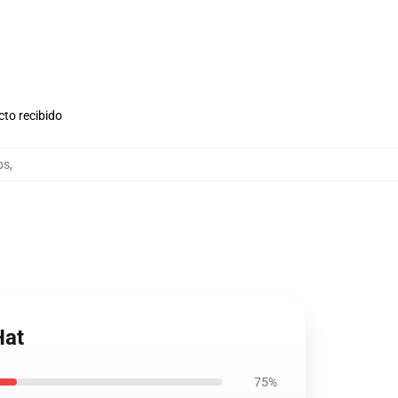
cto recibido
ps
,
Hat
75%