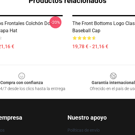
Productos relacionados
-20%
s Frontales Colchón Doble
The Front Bottoms Logo Class
apa Hat
Baseball Cap
21,16 €
19,78 € - 21,16 €
Compra con confianza
Garantía internacional
4/7 desde los clics hasta la entrega
Ofrecido en el país de us
 empresa
Nuestro apoyo
ros
Políticas de envío