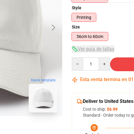
Style
Printing
Size
56cm to 60cm
Ver guía de tallas
Quantity
Esta venta termina en
01
blank template
Deliver to United States
Cost to ship:
$6.99
Standard - Order today to g