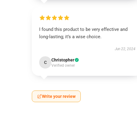
I found this product to be very effective and
long-lasting; it’s a wise choice.
Jun 22, 2024
Christopher
C
Verified owner
Write your review