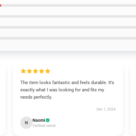
The item looks fantastic and feels durable. It’s
exactly what I was looking for and fits my
needs perfectly.
Dec 1, 2024
Naomi
N
Verified owner