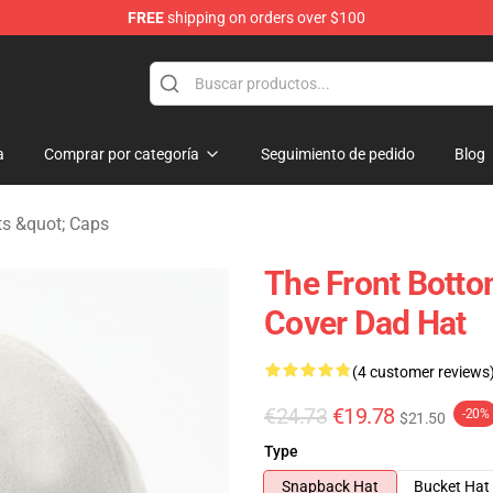
FREE
shipping on orders over $100
 Merchandise Shop
a
Comprar por categoría
Seguimiento de pedido
Blog
ts &quot; Caps
The Front Bott
Cover Dad Hat
(4 customer reviews
€24.73
€19.78
-20%
$21.50
Type
Snapback Hat
Bucket Hat