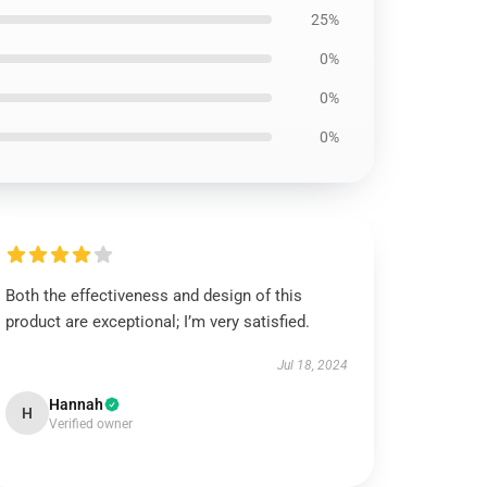
25%
0%
0%
0%
Both the effectiveness and design of this
product are exceptional; I’m very satisfied.
Jul 18, 2024
Hannah
H
Verified owner