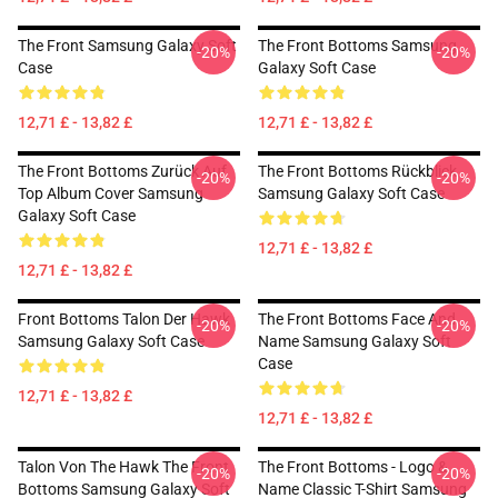
The Front Samsung Galaxy Soft
The Front Bottoms Samsung
-20%
-20%
Case
Galaxy Soft Case
12,71 £ - 13,82 £
12,71 £ - 13,82 £
The Front Bottoms Zurück Auf
The Front Bottoms Rückblick
-20%
-20%
Top Album Cover Samsung
Samsung Galaxy Soft Case
Galaxy Soft Case
12,71 £ - 13,82 £
12,71 £ - 13,82 £
Front Bottoms Talon Der Hawk
The Front Bottoms Face And
-20%
-20%
Samsung Galaxy Soft Case
Name Samsung Galaxy Soft
Case
12,71 £ - 13,82 £
12,71 £ - 13,82 £
Talon Von The Hawk The Front
The Front Bottoms - Logo &
-20%
-20%
Bottoms Samsung Galaxy Soft
Name Classic T-Shirt Samsung