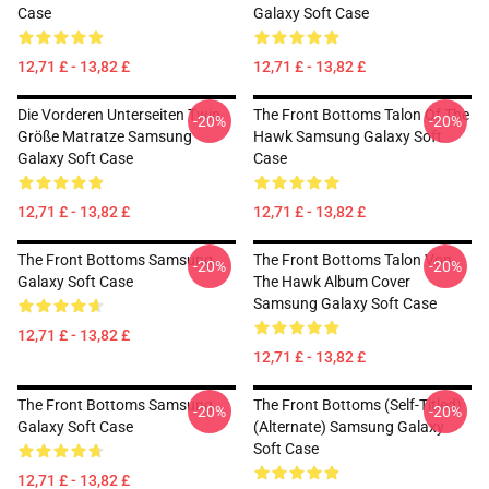
Case
Galaxy Soft Case
12,71 £ - 13,82 £
12,71 £ - 13,82 £
Die Vorderen Unterseiten Twin
The Front Bottoms Talon Of The
-20%
-20%
Größe Matratze Samsung
Hawk Samsung Galaxy Soft
Galaxy Soft Case
Case
12,71 £ - 13,82 £
12,71 £ - 13,82 £
The Front Bottoms Samsung
The Front Bottoms Talon Von
-20%
-20%
Galaxy Soft Case
The Hawk Album Cover
Samsung Galaxy Soft Case
12,71 £ - 13,82 £
12,71 £ - 13,82 £
The Front Bottoms Samsung
The Front Bottoms (Self-Titled)
-20%
-20%
Galaxy Soft Case
(Alternate) Samsung Galaxy
Soft Case
12,71 £ - 13,82 £