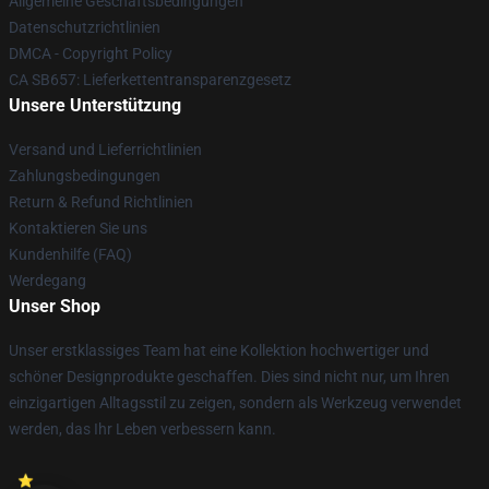
Allgemeine Geschäftsbedingungen
Datenschutzrichtlinien
DMCA - Copyright Policy
CA SB657: Lieferkettentransparenzgesetz
Unsere Unterstützung
Versand und Lieferrichtlinien
Zahlungsbedingungen
Return & Refund Richtlinien
Kontaktieren Sie uns
Kundenhilfe (FAQ)
Werdegang
Unser Shop
Unser erstklassiges Team hat eine Kollektion hochwertiger und
schöner Designprodukte geschaffen. Dies sind nicht nur, um Ihren
einzigartigen Alltagsstil zu zeigen, sondern als Werkzeug verwendet
werden, das Ihr Leben verbessern kann.