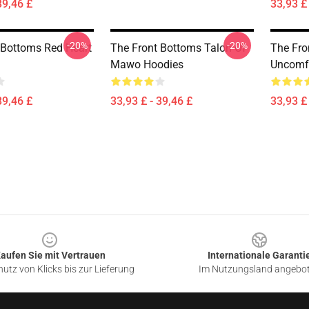
39,46 £
33,93 £ 
-20%
-20%
 Bottoms Red Heart
The Front Bottoms Talon Of
The Fro
Mawo Hoodies
Uncomfo
39,46 £
33,93 £ - 39,46 £
33,93 £ 
aufen Sie mit Vertrauen
Internationale Garanti
utz von Klicks bis zur Lieferung
Im Nutzungsland angebo