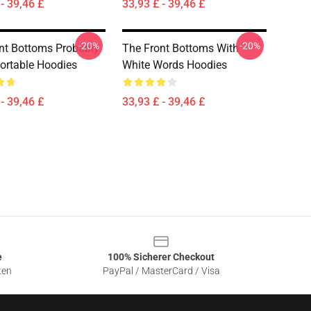
- 39,46 £
33,93 £ - 39,46 £
-20%
-20%
nt Bottoms Probably
The Front Bottoms With
rtable Hoodies
White Words Hoodies
- 39,46 £
33,93 £ - 39,46 £
e
100% Sicherer Checkout
ten
PayPal / MasterCard / Visa