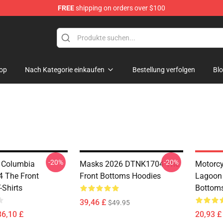
FREE
shipping on orders over $100
 Merchandise Shop
op
Nach Kategorie einkaufen
Bestellung verfolgen
Bl
-20%
-20%
l Columbia
Masks 2026 DTNK1704 The
Motorcy
 The Front
Front Bottoms Hoodies
Lagoon
-Shirts
Bottoms
39,46 £
$49.95
36,10 £
20,93 £ 