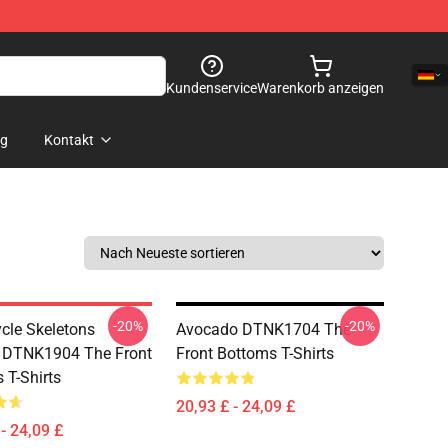
Kundenservice
Warenkorb anzeigen
og
Kontakt
-20%
-20%
cle Skeletons
Avocado DTNK1704 The
 DTNK1904 The Front
Front Bottoms T-Shirts
 T-Shirts
20,93 £ - 24,09 £
- 24,09 £