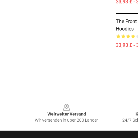
33,93 £ - 
The Front
Hoodies
33,93 £ - 
Footer
Weltweiter Versand
K
Wir versenden in über 200 Länder
24/7 Sch