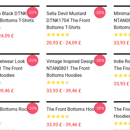
-20%
-20%
6 Black DTNK1704
Sella Devil Mustard
Minimal
 Bottoms T-Shirts
DTNK1704 The Front
NTAN08
Bottoms T-Shirts
Bottom
24,09 £
20,93 £ - 24,09 £
33,93 £ 
-20%
-20%
eetwear Look
Vintage Inspired Design
Indie R
 The Front
NTAN0801 The Front
The Fro
Hoodies
Bottoms Hoodies
33,93 £ 
39,46 £
33,93 £ - 39,46 £
-20%
-20%
 Bottoms Rocks
The Front Bottoms Hoodies
The Fro
Hoodie
33,93 £ - 39,46 £