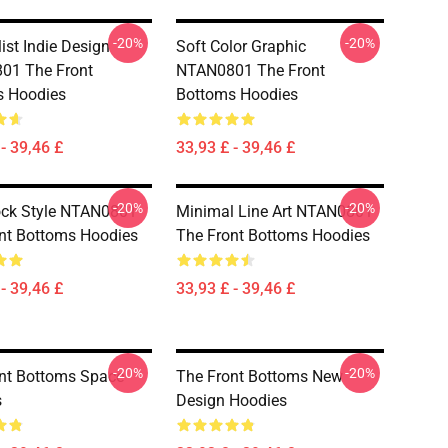
-20%
-20%
ist Indie Design
Soft Color Graphic
01 The Front
NTAN0801 The Front
s Hoodies
Bottoms Hoodies
- 39,46 £
33,93 £ - 39,46 £
-20%
-20%
ock Style NTAN0801
Minimal Line Art NTAN0801
nt Bottoms Hoodies
The Front Bottoms Hoodies
- 39,46 £
33,93 £ - 39,46 £
-20%
-20%
nt Bottoms Space
The Front Bottoms New
s
Design Hoodies