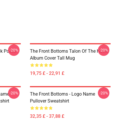
-20%
-20%
k Poster
The Front Bottoms Talon Of The Hawk
Album Cover Tall Mug
19,75 £ - 22,91 £
-20%
-20%
 Name
The Front Bottoms - Logo Name
shirt
Pullover Sweatshirt
32,35 £ - 37,88 £