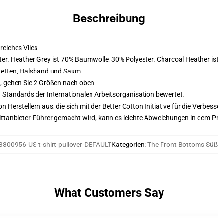
Beschreibung
eiches Vlies
er. Heather Grey ist 70% Baumwolle, 30% Polyester. Charcoal Heather i
hetten, Halsband und Saum
, gehen Sie 2 Größen nach oben
n Standards der Internationalen Arbeitsorganisation bewertet.
on Herstellern aus, die sich mit der Better Cotton Initiative für die Verb
 Drittanbieter-Führer gemacht wird, kann es leichte Abweichungen in dem P
3800956-US-t-shirt-pullover-DEFAULT
Kategorien
:
The Front Bottoms Süß
What Customers Say