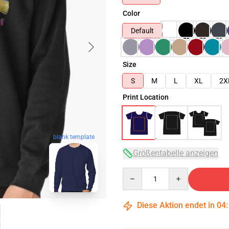
Color
Default
Size
S
M
L
XL
2X
Print Location
blank template
Größentabelle anzeigen
Quantity
Diese Aktion endet in
04