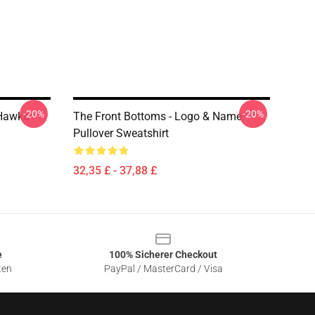
-20%
-20%
 Hawka
The Front Bottoms - Logo & Name
Pullover Sweatshirt
32,35 £ - 37,88 £
e
100% Sicherer Checkout
ten
PayPal / MasterCard / Visa