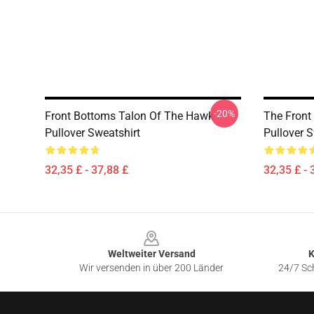
-20%
Front Bottoms Talon Of The Hawk
The Front 
Pullover Sweatshirt
Pullover S
32,35 £ - 37,88 £
32,35 £ - 
Footer
Weltweiter Versand
K
Wir versenden in über 200 Länder
24/7 Sch