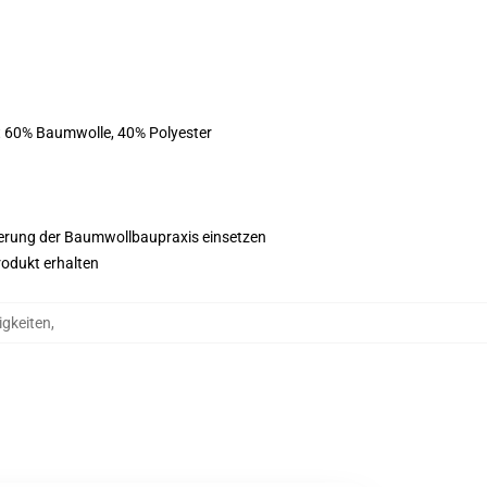
st 60% Baumwolle, 40% Polyester
esserung der Baumwollbaupraxis einsetzen
rodukt erhalten
igkeiten
,