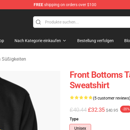
FREE
shipping on orders over $100
 Merchandise Shop
op
Nach Kategorie einkaufen
Bestellung verfolgen
Bl
 Süßigkeiten
Front Bottoms T
Sweatshirt
(5 customer reviews
£40.44
£32.35
-20%
$40.95
Type
Unisex