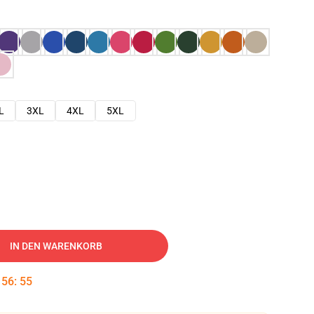
L
3XL
4XL
5XL
IN DEN WARENKORB
:
56
:
54