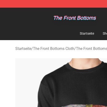
The Front Bottoms Store - Official The Front Bottoms
Startseite
Sh
Startseite
/
The Front Bottoms Cloth
/
The Front Bottoms