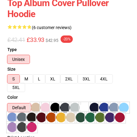
Top Album Cover Pullover
Hoodie
(6 customer reviews)
£42.41
£33.93
-20%
$42.95
Type
Unisex
Size
S
M
L
XL
2XL
3XL
4XL
5XL
Color
Default