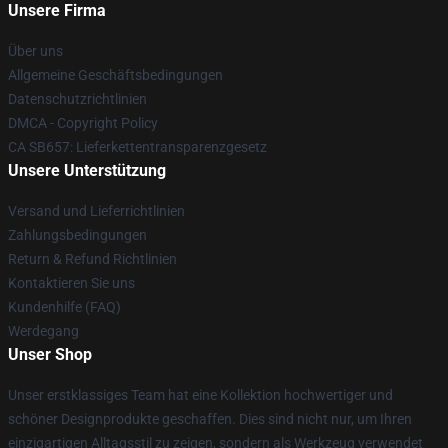
Unsere Firma
Über uns
Allgemeine Geschäftsbedingungen
Datenschutzrichtlinien
DMCA - Copyright Policy
CA SB657: Lieferkettentransparenzgesetz
Unsere Unterstützung
Versand und Lieferrichtlinien
Zahlungsbedingungen
Return & Refund Richtlinien
Kontaktieren Sie uns
Kundenhilfe (FAQ)
Werdegang
Unser Shop
Unser erstklassiges Team hat eine Kollektion hochwertiger und
schöner Designprodukte geschaffen. Dies sind nicht nur, um Ihren
einzigartigen Alltagsstil zu zeigen, sondern als Werkzeug verwendet