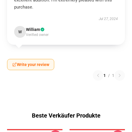
excellent addition. I’m extremely pleased with this
purchase.
Jul 27, 2024
William
W
Verified owner
Write your review
1
/
1
Beste Verkäufer Produkte