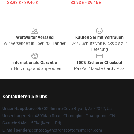
33,93 £ - 39,46 £
33,93 £ - 39,46 £
Footer
Weltweiter Versand
Kaufen Sie mit Vertrauen
Wir versenden in über 200 Länder
24/7 Schutz von Klicks bis zur
Lieferung
Internationale Garantie
100% Sicherer Checkout
Im Nutzungsland angeboten
PayPal / MasterCard / Visa
Kontaktieren Sie uns
Unser Hauptbüro
: 96302 Rimfire Cove Bryant, Ar 72022, Us
Unser Lager
: No. 48 Yitian Road, Chongqing, Guangdong, CN
Geruch
: 9AM – 5PM (Mon – Fri)
E-Mail senden
: contact@thefrontbottomsmerch.com