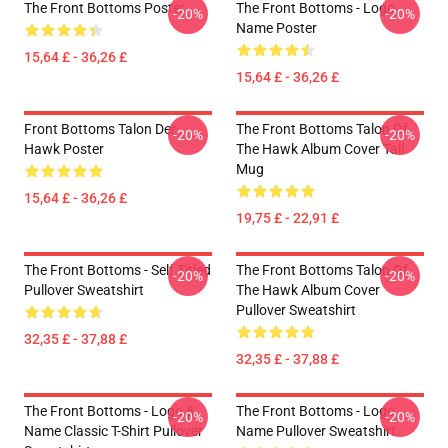
The Front Bottoms Poster
The Front Bottoms - Logo
-20%
-20%
Name Poster
15,64 £ - 36,26 £
15,64 £ - 36,26 £
Front Bottoms Talon Der
The Front Bottoms Talon Of
-20%
-20%
Hawk Poster
The Hawk Album Cover Tall
Mug
15,64 £ - 36,26 £
19,75 £ - 22,91 £
The Front Bottoms - Self Titled
The Front Bottoms Talon Of
-20%
-20%
Pullover Sweatshirt
The Hawk Album Cover
Pullover Sweatshirt
32,35 £ - 37,88 £
32,35 £ - 37,88 £
The Front Bottoms - Logo &
The Front Bottoms - Logo
-20%
-20%
Name Classic T-Shirt Pullover
Name Pullover Sweatshirt