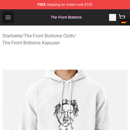
FREE
shipping on orders over $100
The Front Bottoms Store - Official The Front Bottoms M
Open menu
Startseite
/
The Front Bottoms Cloth
/
The Front Bottoms Kapuzen