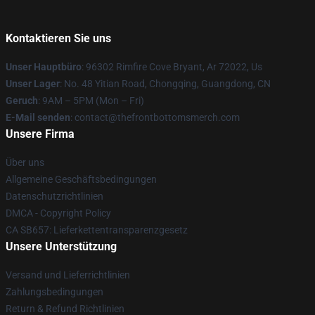
Kontaktieren Sie uns
Unser Hauptbüro
: 96302 Rimfire Cove Bryant, Ar 72022, Us
Unser Lager
: No. 48 Yitian Road, Chongqing, Guangdong, CN
Geruch
: 9AM – 5PM (Mon – Fri)
E-Mail senden
: contact@thefrontbottomsmerch.com
Unsere Firma
Über uns
Allgemeine Geschäftsbedingungen
Datenschutzrichtlinien
DMCA - Copyright Policy
CA SB657: Lieferkettentransparenzgesetz
Unsere Unterstützung
Versand und Lieferrichtlinien
Zahlungsbedingungen
Return & Refund Richtlinien