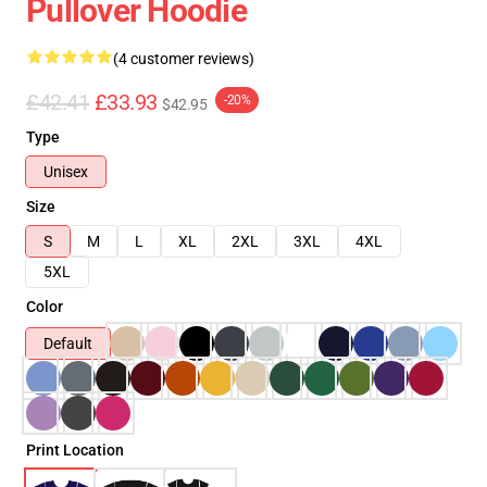
Pullover Hoodie
(4 customer reviews)
£42.41
£33.93
-20%
$42.95
Type
Unisex
Size
S
M
L
XL
2XL
3XL
4XL
5XL
Color
Default
Print Location