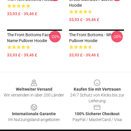
Hoodie
33,93 £ - 39,46 £
33,93 £ - 39,46 £
The Front Bottoms Face And
The Front Bottoms - White
-20%
-20%
Name Pullover Hoodie
Pullover Hoodie
33,93 £ - 39,46 £
33,93 £ - 39,46 £
Footer
Weltweiter Versand
Kaufen Sie mit Vertrauen
Wir versenden in über 200 Länder
24/7 Schutz von Klicks bis zur
Lieferung
Internationale Garantie
100% Sicherer Checkout
Im Nutzungsland angeboten
PayPal / MasterCard / Visa