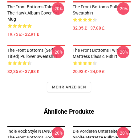
The Front Bottoms Talon Of
The Front Bottoms Pullover
-20%
-20%
The Hawk Album Cover Tall
Sweatshirt
Mug
32,35 £ - 37,88 £
19,75 £ - 22,91 £
The Front Bottoms (Self-
The Front Bottoms Twin Size
-20%
-20%
Titled) Pullover Sweatshirt
Mattress Classic T-Shirt
32,35 £ - 37,88 £
20,93 £ - 24,09 £
MEHR ANZEIGEN
Ähnliche Produkte
Indie Rock Style NTAN0801
Die Vorderen Unterseiten Twin
-20%
-20%
The Front Bottoms Hoodies
Größe Matratze Pullover