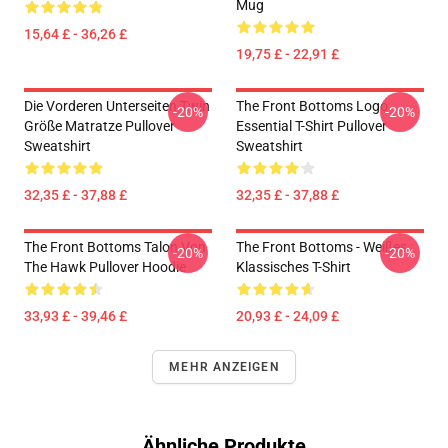
Mug
15,64 £ - 36,26 £
19,75 £ - 22,91 £
Die Vorderen Unterseiten Twin
The Front Bottoms Logo
-20%
-20%
Größe Matratze Pullover
Essential T-Shirt Pullover
Sweatshirt
Sweatshirt
32,35 £ - 37,88 £
32,35 £ - 37,88 £
The Front Bottoms Talon Von
The Front Bottoms - Weißes
-20%
-20%
The Hawk Pullover Hoodie
Klassisches T-Shirt
33,93 £ - 39,46 £
20,93 £ - 24,09 £
MEHR ANZEIGEN
Ähnliche Produkte