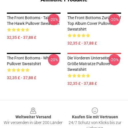
The Front Bottoms - Talon Of
The Front Bottoms Zurück Auf
-20%
-20%
The Hawk Pullover Sweatshirt
Top Album Cover Pullover
Sweatshirt
32,35 £ - 37,88 £
32,35 £ - 37,88 £
The Front Bottoms - White
Die Vorderen Unterseiten Twin
-20%
-20%
Pullover Sweatshirt
Größe Matratze Pullover
Sweatshirt
32,35 £ - 37,88 £
32,35 £ - 37,88 £
Footer
Weltweiter Versand
Kaufen Sie mit Vertrauen
Wir versenden in über 200 Länder
24/7 Schutz von Klicks bis zur