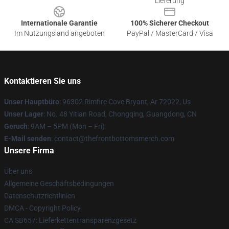
Lieferung
Internationale Garantie
100% Sicherer Checkout
Im Nutzungsland angeboten
PayPal / MasterCard / Visa
Kontaktieren Sie uns
Unser Hauptbüro
: 96302 Rimfire Cove Bryant, Ar 72022, Us
Unser Lager
: No. 48 Yitian Road, Chongqing, Guangdong, CN
Geruch
: 9AM – 5PM (Mon – Fri)
E-Mail senden
: contact@thefrontbottomsmerch.com
Unsere Firma
Über uns
Allgemeine Geschäftsbedingungen
Datenschutzrichtlinien
DMCA - Copyright Policy
CA SB657: Lieferkettentransparenzgesetz