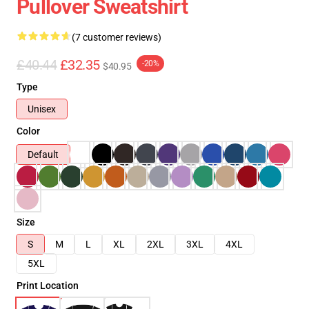
Pullover Sweatshirt
(7 customer reviews)
£40.44
£32.35
-20%
$40.95
Type
Unisex
Color
Default
Size
S
M
L
XL
2XL
3XL
4XL
5XL
Print Location