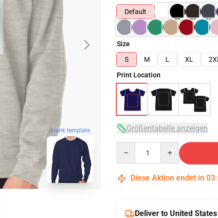
Default
Size
S
M
L
XL
2X
Print Location
Größentabelle anzeigen
blank template
Quantity
Diese Aktion endet in
03
Deliver to United States