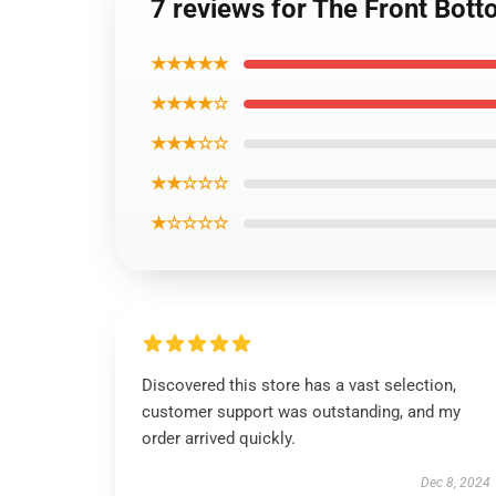
7 reviews for The Front Bott
★★★★★
★★★★☆
★★★☆☆
★★☆☆☆
★☆☆☆☆
Discovered this store has a vast selection,
customer support was outstanding, and my
order arrived quickly.
Dec 8, 2024