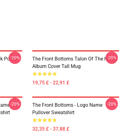
-20%
-20%
k Poster
The Front Bottoms Talon Of The Hawk
Album Cover Tall Mug
19,75 £ - 22,91 £
-20%
-20%
 Name
The Front Bottoms - Logo Name
shirt
Pullover Sweatshirt
32,35 £ - 37,88 £