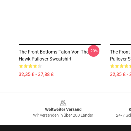
-20%
The Front Bottoms Talon Von The
The Front
Hawk Pullover Sweatshirt
Pullover S
32,35 £ - 37,88 £
32,35 £ - 
Footer
Weltweiter Versand
K
Wir versenden in über 200 Länder
24/7 Sch