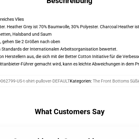
Beschreibung
eiches Vlies
er. Heather Grey ist 70% Baumwolle, 30% Polyester. Charcoal Heather i
hetten, Halsband und Saum
, gehen Sie 2 Größen nach oben
n Standards der Internationalen Arbeitsorganisation bewertet.
on Herstellern aus, die sich mit der Better Cotton Initiative für die Verb
 Drittanbieter-Führer gemacht wird, kann es leichte Abweichungen in dem P
062799-US-t-shirt-pullover-DEFAULT
Kategorien
:
The Front Bottoms Süßi
What Customers Say