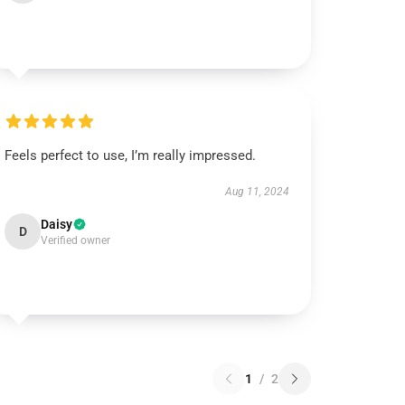
Feels perfect to use, I’m really impressed.
Aug 11, 2024
Daisy
D
Verified owner
1
/
2