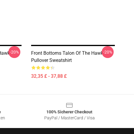
-20%
-20%
 Hawk
Front Bottoms Talon Of The Hawk
Pullover Sweatshirt
32,35 £ - 37,88 £
e
100% Sicherer Checkout
ten
PayPal / MasterCard / Visa