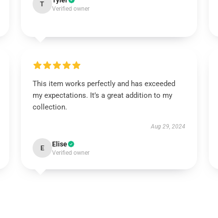
Tyler
T
Verified owner
This item works perfectly and has exceeded
my expectations. It’s a great addition to my
collection.
Aug 29, 2024
Elise
E
Verified owner