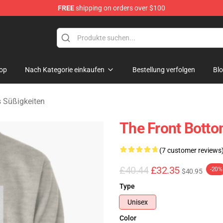
FREE
shipping on orders over $100
 Merchandise Shop
op
Nach Kategorie einkaufen
Bestellung verfolgen
Bl
 Süßigkeiten
The Front Botto
(7 customer reviews
£40.44
£32.35
-20%
$40.95
Type
Unisex
Color