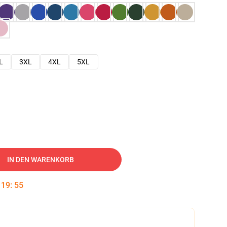
L
3XL
4XL
5XL
IN DEN WARENKORB
:
19
:
54