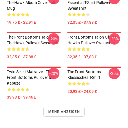
The Hawk Album Cover Tall
Essential T-Shirt Pullover
Mug
Sweatshirt
19,75 £ - 22,91 £
32,35 £ - 37,88 £
The Front Bottoms Talon Von
Front Bottoms Talon Of The
-20%
-20%
The Hawk Pullover Sweatshirt
Hawka Pullover Sweatshirt
32,35 £ - 37,88 £
32,35 £ - 37,88 £
Twin Sized Matratze - The
The Front Bottoms
-20%
-20%
Front Bottoms Pullover Mit
Klassisches T-Shirt
Kapuze
20,93 £ - 24,09 £
33,93 £ - 39,46 £
MEHR ANZEIGEN