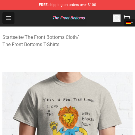
FREE
shipping on orders over $100
The Front Bottoms Store - Official The Front Bottoms M
Open menu
Startseite
/
The Front Bottoms Cloth
/
The Front Bottoms T-Shirts