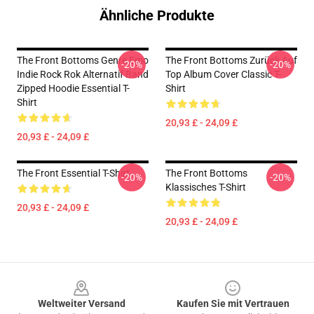
Ähnliche Produkte
The Front Bottoms Genre Emo
The Front Bottoms Zurück Auf
-20%
-20%
Indie Rock Rok Alternatif Band
Top Album Cover Classic T-
Zipped Hoodie Essential T-
Shirt
Shirt
20,93 £ - 24,09 £
20,93 £ - 24,09 £
The Front Essential T-Shirt
The Front Bottoms
-20%
-20%
Klassisches T-Shirt
20,93 £ - 24,09 £
20,93 £ - 24,09 £
Footer
Weltweiter Versand
Kaufen Sie mit Vertrauen