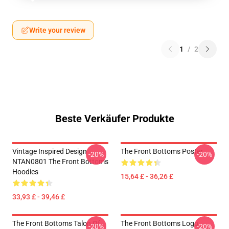
Write your review
1
/
2
Beste Verkäufer Produkte
Vintage Inspired Design
The Front Bottoms Poster
-20%
-20%
NTAN0801 The Front Bottoms
Hoodies
15,64 £ - 36,26 £
33,93 £ - 39,46 £
The Front Bottoms Talon Of
The Front Bottoms Logo
-20%
-20%