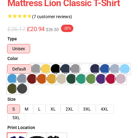
Mattress Lion Classic T-Shirt
(7 customer reviews)
£26.17
£20.94
-20%
$26.50
Type
Unisex
Color
Default
Size
S
M
L
XL
2XL
3XL
4XL
5XL
Print Location