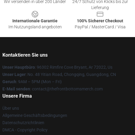
Wir versenden in über 200 Länder
24/7 Schutz von Klicks bis zur
Lieferung
Internationale Garantie
100% Sicherer Checkout
Im Nutzungsland angeboten
PayPal / MasterCard / Visa
Kontaktieren Sie uns
Unser Hauptbüro
: 96302 Rimfire Cove Bryant, Ar 72022, Us
Unser Lager
: No. 48 Yitian Road, Chongqing, Guangdong, CN
Geruch
: 9AM – 5PM (Mon – Fri)
E-Mail senden
: contact@thefrontbottomsmerch.com
Unsere Firma
Über uns
Allgemeine Geschäftsbedingungen
Datenschutzrichtlinien
DMCA - Copyright Policy