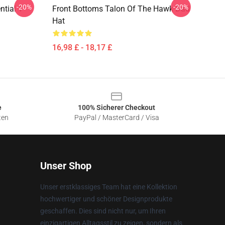
-20%
-20%
tial T-
Front Bottoms Talon Of The Hawk Dad
Hat
16,98 £ - 18,17 £
e
100% Sicherer Checkout
ten
PayPal / MasterCard / Visa
Unser Shop
Unser erstklassiges Team hat eine Kollektion
hochwertiger und schöner Designprodukte
geschaffen. Dies sind nicht nur, um Ihren
einzigartigen Alltagsstil zu zeigen, sondern als