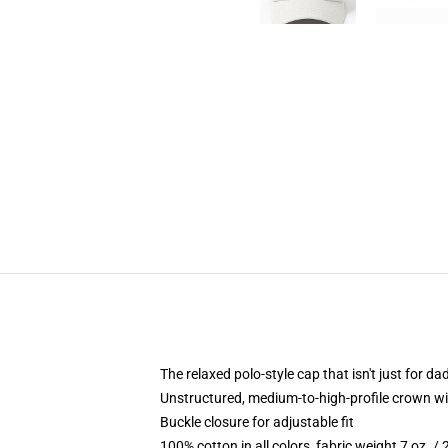
The relaxed polo-style cap that isn't just for 
Unstructured, medium-to-high-profile crown with
Buckle closure for adjustable fit
100% cotton in all colors, fabric weight 7 oz. /