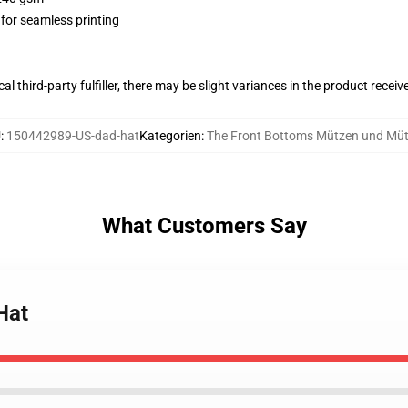
 for seamless printing
al third-party fulfiller, there may be slight variances in the product receiv
U
:
150442989-US-dad-hat
Kategorien
:
The Front Bottoms Mützen und Mü
What Customers Say
Hat