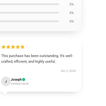
0%
0%
0%
This purchase has been outstanding. It’s well-
crafted, efficient, and highly useful.
Dec 2, 2024
Joseph
J
Verified owner