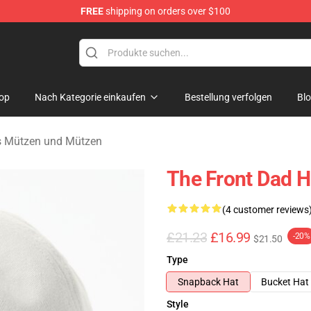
FREE
shipping on orders over $100
 Merchandise Shop
op
Nach Kategorie einkaufen
Bestellung verfolgen
Bl
s Mützen und Mützen
The Front Dad H
(4 customer reviews
£21.23
£16.99
-20%
$21.50
Type
Snapback Hat
Bucket Hat
Style