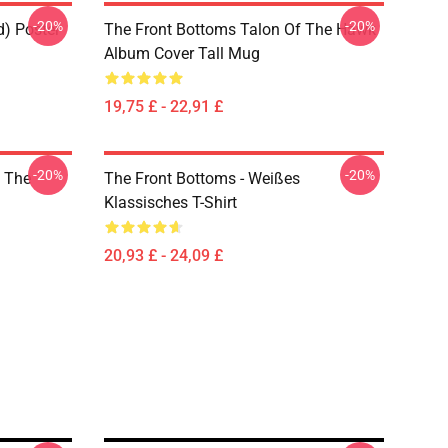
-20%
-20%
d) Poster
The Front Bottoms Talon Of The Hawk
Album Cover Tall Mug
19,75 £ - 22,91 £
-20%
-20%
n The
The Front Bottoms - Weißes
Klassisches T-Shirt
20,93 £ - 24,09 £