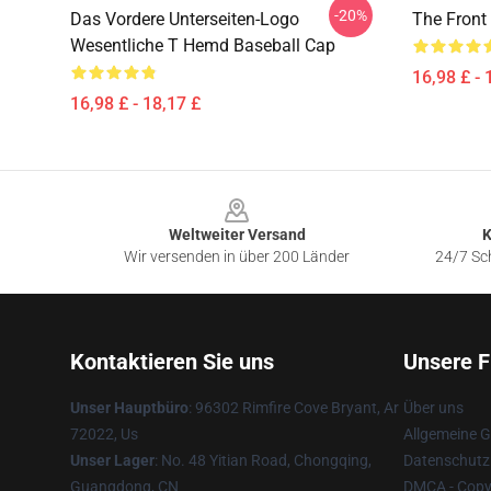
-20%
Das Vordere Unterseiten-Logo
The Front
Wesentliche T Hemd Baseball Cap
16,98 £ - 
16,98 £ - 18,17 £
Footer
Weltweiter Versand
K
Wir versenden in über 200 Länder
24/7 Sch
Kontaktieren Sie uns
Unsere F
Unser Hauptbüro
: 96302 Rimfire Cove Bryant, Ar
Über uns
72022, Us
Allgemeine 
Unser Lager
: No. 48 Yitian Road, Chongqing,
Datenschutzr
Guangdong, CN
DMCA - Copyr