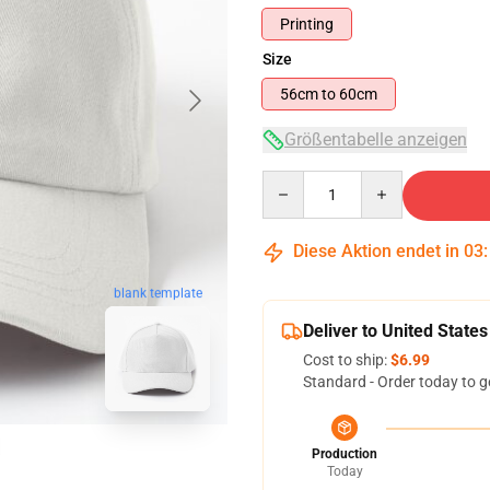
Printing
Size
56cm to 60cm
Größentabelle anzeigen
Quantity
Diese Aktion endet in
03
blank template
Deliver to United States
Cost to ship:
$6.99
Standard - Order today to g
Production
Today