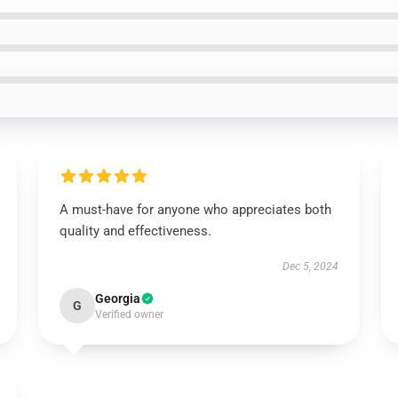
A must-have for anyone who appreciates both
quality and effectiveness.
Dec 5, 2024
Georgia
G
Verified owner