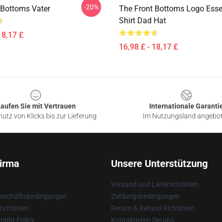
-20%
 Bottoms Vater
The Front Bottoms Logo Essen
Shirt Dad Hat
18,17 £
16,98 £ - 18,17 £
aufen Sie mit Vertrauen
Internationale Garanti
utz von Klicks bis zur Lieferung
Im Nutzungsland angebo
irma
Unsere Unterstützung
Versand und Lieferrichtlinien
Geschäftsbedingungen
Zahlungsbedingungen
ichtlinien
Return & Refund Richtlinien
ight Policy
Kontaktieren Sie uns