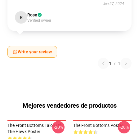
Jun 27, 2024
Rose
R
Verified owner
Write your review
1
/
1
Mejores vendedores de productos
The Front Bottoms Talon Of
The Front Bottoms Poster
-20%
-20%
The Hawk Poster