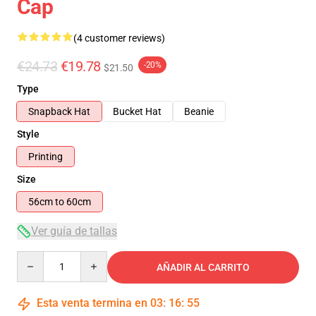
Cap
(4 customer reviews)
€24.73
€19.78
-20%
$21.50
Type
Snapback Hat
Bucket Hat
Beanie
Style
Printing
Size
56cm to 60cm
Ver guía de tallas
Quantity
AÑADIR AL CARRITO
Esta venta termina en
03
:
16
:
54