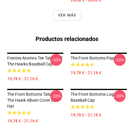
24,38 € - 28,06 €
VER MÁS
Productos relacionados
Frentes Átomos Tee Talons Of
The Front Bottoms Papá Hat
-20%
-20%
The Hawks Baseball Cap
19,78 € - 21,16 €
19,78 € - 21,16 €
The Front Bottoms Talon Of
The Front Bottoms Logo
-20%
-20%
The Hawk Album Cover Dad
Baseball Cap
Hat
19,78 € - 21,16 €
19,78 € - 21,16 €