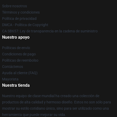
Sobre nosotros
Términos y condiciones
Política de privacidad
DMCA - Política de Copyright
CA SB657: Ley de transparencia en la cadena de suministro
Nuestro apoyo
Políticas de envío
Condiciones de pago
Políticas de reembolso
Contáctenos
Ayuda al cliente (FAQ)
Mayorista
Nuestra tienda
Nuestro equipo de clase mundial ha creado una colección de
productos de alta calidad y hermoso diseño. Estos no son sólo para
mostrar su estilo cotidiano único, sino para ser utilizado como una
herramienta que puede mejorar su vida.