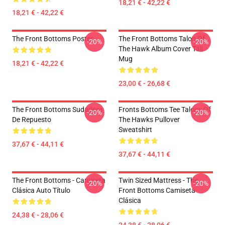
18,21 € - 42,22 €
18,21 € - 42,22 €
The Front Bottoms Poster
The Front Bottoms Talon Of
-20%
-20%
The Hawk Album Cover Tall
Mug
18,21 € - 42,22 €
23,00 € - 26,68 €
The Front Bottoms Sudadera
Fronts Bottoms Tee Talons Of
-20%
-20%
De Repuesto
The Hawks Pullover
Sweatshirt
37,67 € - 44,11 €
37,67 € - 44,11 €
The Front Bottoms - Camiseta
Twin Sized Mattress - The
-20%
-20%
Clásica Auto Título
Front Bottoms Camiseta
Clásica
24,38 € - 28,06 €