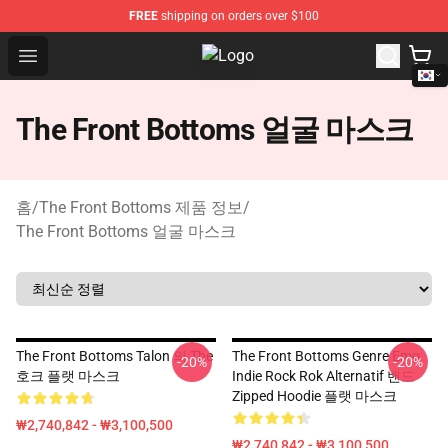
FREE
shipping on orders over $100
Open menu
The Front Bottoms Store - Officia
The Front Bottoms 얼굴 마스크
홈
/
The Front Bottoms 제품 정보
/
The Front Bottoms 얼굴 마스크
The Front Bottoms Talon 의 The
The Front Bottoms Genre Emo
-20%
-20%
호크 플랫 마스크
Indie Rock Rok Alternatif 밴드
Zipped Hoodie 플랫 마스크
₩2,740,842 - ₩3,100,500
₩2,740,842 - ₩3,100,500