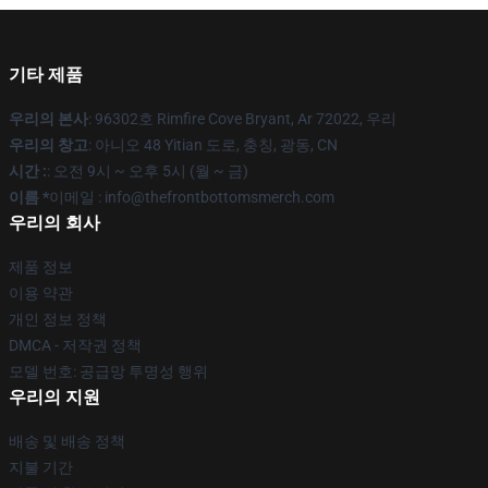
기타 제품
우리의 본사
: 96302호 Rimfire Cove Bryant, Ar 72022, 우리
우리의 창고
: 아니오 48 Yitian 도로, 충칭, 광동, CN
시간 :
: 오전 9시 ~ 오후 5시 (월 ~ 금)
이름 *
이메일 : info@thefrontbottomsmerch.com
우리의 회사
제품 정보
이용 약관
개인 정보 정책
DMCA - 저작권 정책
모델 번호: 공급망 투명성 행위
우리의 지원
배송 및 배송 정책
지불 기간