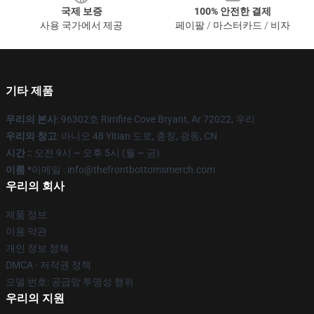
국제 보증
100% 안전한 결제
사용 국가에서 제공
페이팔 / 마스터카드 / 비자
기타 제품
우리의 본사
: 96302호 Rimfire Cove Bryant, Ar 72022, 우리
우리의 창고
: 아니오 48 Yitian 도로, 충칭, 광동, CN
시간 :
: 오전 9시 ~ 오후 5시 (월 ~ 금)
이름 *
이메일 : info@thefrontbottomsmerch.com
우리의 회사
제품 정보
이용 약관
개인 정보 정책
DMCA - 저작권 정책
모델 번호: 공급망 투명성 행위
우리의 지원