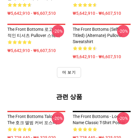
₩5,642,910 - ₩6,607,510
₩5,642,910 - ₩6,607,510
The Front Bottoms 로고 고전
The Front Bottoms (Self-
-20%
-20%
적인 티셔츠 Pullover 스웨터
Titled) (Alternate) Pullover
Sweatshirt
₩5,642,910 - ₩6,607,510
₩5,642,910 - ₩6,607,510
더 보기
관련 상품
The Front Bottoms Talon 의
The Front Bottoms - Logo &
-20%
-20%
The 호크 앨범 커버 포스터
Name Classic T-Shirt Poster
₩2,728,440 - ₩6,325,020
₩2,728,440 - ₩6,325,020