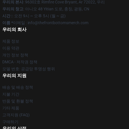
우리의 본사
: 96302호 Rimfire Cove Bryant, Ar 72022, 우리
우리의 창고
: 아니오 48 Yitian 도로, 충칭, 광동, CN
시간 :
: 오전 9시 ~ 오후 5시 (월 ~ 금)
이름 *
이메일 : info@thefrontbottomsmerch.com
우리의 회사
제품 정보
이용 약관
개인 정보 정책
DMCA - 저작권 정책
모델 번호: 공급망 투명성 행위
우리의 지원
배송 및 배송 정책
지불 기간
반품 및 환불 정책
기타 제품
고객지원 (FAQ)
구매하기
우리의 상점