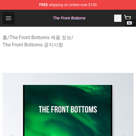
FREE
shipping on orders over $100
The Front Bottoms Store - Official The Front Bottoms M
Open menu
홈
/
The Front Bottoms 제품 정보
/
The Front Bottoms 공지사항