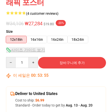
래픽 포스터
(4 customer reviews)
₩34,106
₩27,284
-20%
$19.80
Size
12x18in
16x16in
16x24in
18x24in
사이즈 가이드 보기
Quantity
장바구니에 추가
이 세일은
00
:
53
:
54
Deliver to United States
Cost to ship:
$6.99
Standard - Order today to get by
Aug. 13 - Aug. 20