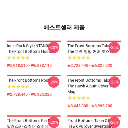
베스트셀러 제품
Indie Rock Style NTAN0801
The Front Bottoms Talon 의
-20%
-20%
The Front Bottoms Hoodies
The 호크 앨범 커버 포스터
₩5,918,510 - ₩6,883,110
₩2,728,440 - ₩6,325,020
The Front Bottoms Poster
The Front Bottoms Talon Of
-20%
-20%
The Hawk Album Cover Tall
Mug
₩2,728,440 - ₩6,325,020
₩3,445,000 - ₩3,996,200
The Front Bottoms Fairbanks,
Front Bottoms Talon Of The
-20%
-20%
알래스카 스웨터 스웨터
Hawk Pullover Sweatshirt