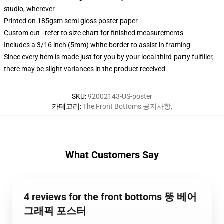
studio, wherever
Printed on 185gsm semi gloss poster paper
Custom cut - refer to size chart for finished measurements
Includes a 3/16 inch (5mm) white border to assist in framing
Since every item is made just for you by your local third-party fulfiller,
there may be slight variances in the product received
SKU
:
92002143-US-poster
카테고리
:
The Front Bottoms 공지사항
,
What Customers Say
4 reviews for the front bottoms 뚱 베어
그래픽 포스터