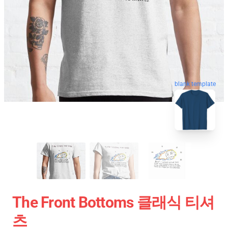
blank template
The Front Bottoms 클래식 티셔
츠