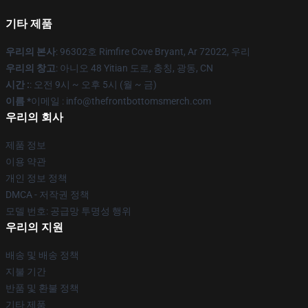
기타 제품
우리의 본사
: 96302호 Rimfire Cove Bryant, Ar 72022, 우리
우리의 창고
: 아니오 48 Yitian 도로, 충칭, 광동, CN
시간 :
: 오전 9시 ~ 오후 5시 (월 ~ 금)
이름 *
이메일 : info@thefrontbottomsmerch.com
우리의 회사
제품 정보
이용 약관
개인 정보 정책
DMCA - 저작권 정책
모델 번호: 공급망 투명성 행위
우리의 지원
배송 및 배송 정책
지불 기간
반품 및 환불 정책
기타 제품