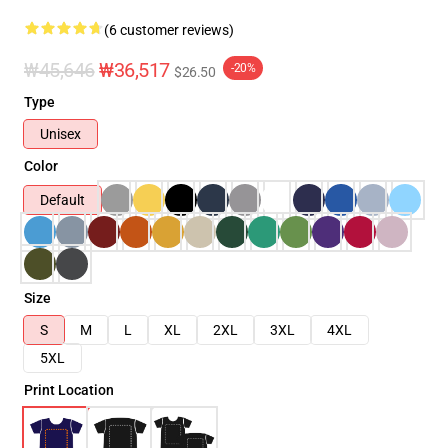
(6 customer reviews)
₩45,646
₩36,517
-20%
$26.50
Type
Unisex
Color
Default
Size
S
M
L
XL
2XL
3XL
4XL
5XL
Print Location