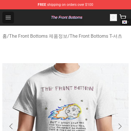
FREE
shipping on orders over $100
The Front Bottoms Store - Official The Front Bottoms M
Open menu
홈
/
The Front Bottoms 제품정보
/
The Front Bottoms T-셔츠