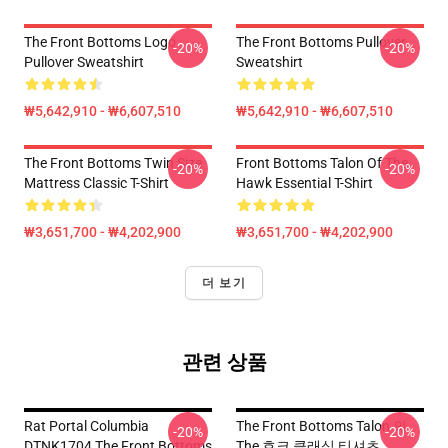
The Front Bottoms Logo
The Front Bottoms Pullover
-20%
-20%
Pullover Sweatshirt
Sweatshirt
₩5,642,910 - ₩6,607,510
₩5,642,910 - ₩6,607,510
The Front Bottoms Twin Size
Front Bottoms Talon Of The
-20%
-20%
Mattress Classic T-Shirt
Hawk Essential T-Shirt
₩3,651,700 - ₩4,202,900
₩3,651,700 - ₩4,202,900
더 보기
관련 상품
Rat Portal Columbia
The Front Bottoms Talon 의
-20%
-20%
DTNK1704 The Front Bottoms
The 호크 클래식 티셔츠