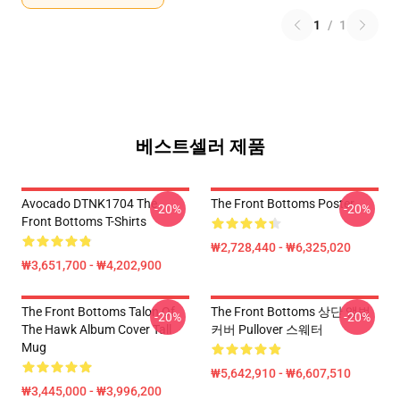
1
/
1
베스트셀러 제품
Avocado DTNK1704 The
The Front Bottoms Poster
-20%
-20%
Front Bottoms T-Shirts
₩2,728,440 - ₩6,325,020
₩3,651,700 - ₩4,202,900
The Front Bottoms Talon Of
The Front Bottoms 상단 앨범
-20%
-20%
The Hawk Album Cover Tall
커버 Pullover 스웨터
Mug
₩5,642,910 - ₩6,607,510
₩3,445,000 - ₩3,996,200