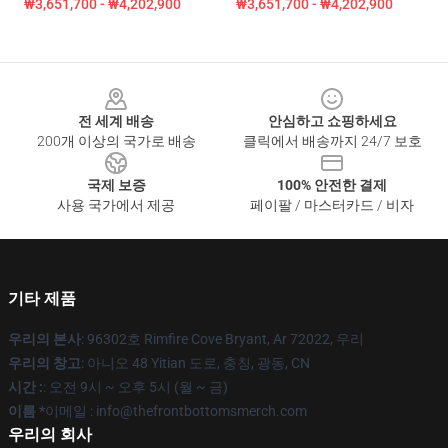
₩3,651,700 - ₩4,202,900
₩3,651,700 - ₩4,202,900
Footer
전 세계 배송
안심하고 쇼핑하세요
200개 이상의 국가로 배송
클릭에서 배송까지 24/7 보호
국제 보증
100% 안전한 결제
사용 국가에서 제공
페이팔 / 마스터카드 / 비자
기타 제품
우리의 본사
: 96302호 Rimfire Cove Bryant, Ar 72022, 우리
우리의 창고
: 아니오 48 Yitian 도로, 충칭, 광동, CN
시간 :
: 오전 9시 ~ 오후 5시 (월 ~ 금)
이름 *
이메일 : info@thefrontbottomsmerch.com
우리의 회사