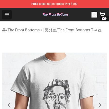
FREE
shipping on orders over $100
The Front Bottoms Store - Official The Front Bottoms M
Open menu
홈
/
The Front Bottoms 제품정보
/
The Front Bottoms T-셔츠