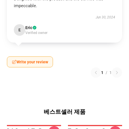
impeccable.
Jun 30, 2024
Eric
E
Verified owner
Write your review
1
/
1
베스트셀러 제품