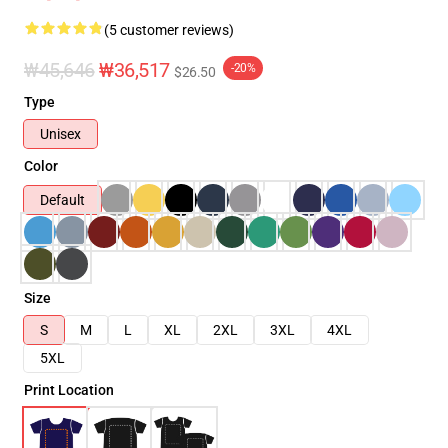
(5 customer reviews)
₩45,646
₩36,517
-20%
$26.50
Type
Unisex
Color
Default
Size
S
M
L
XL
2XL
3XL
4XL
5XL
Print Location