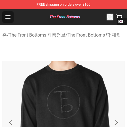
FREE
shipping on orders over $100
The Front Bottoms Store - Official The Front Bottoms M
Open menu
홈
/
The Front Bottoms 제품정보
/
The Front Bottoms 땀 재킷