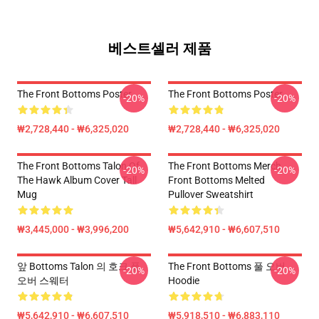
베스트셀러 제품
The Front Bottoms Poster
The Front Bottoms Poster
-20%
-20%
₩2,728,440 - ₩6,325,020
₩2,728,440 - ₩6,325,020
The Front Bottoms Talon Of
The Front Bottoms Merch
-20%
-20%
The Hawk Album Cover Tall
Front Bottoms Melted
Mug
Pullover Sweatshirt
₩3,445,000 - ₩3,996,200
₩5,642,910 - ₩6,607,510
앞 Bottoms Talon 의 호크 풀
The Front Bottoms 풀 오버
-20%
-20%
오버 스웨터
Hoodie
₩5,642,910 - ₩6,607,510
₩5,918,510 - ₩6,883,110