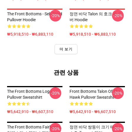
The Front Bottoms - Self Titled
정면 바닥 Talon 의 호크 풀 오
-20%
-20%
Pullover Hoodie
버 Hoodie
₩5,918,510 - ₩6,883,110
₩5,918,510 - ₩6,883,110
더 보기
관련 상품
The Front Bottoms Logo
Front Bottoms Talon Of The
-20%
-20%
Pullover Sweatshirt
Hawk Pullover Sweatshirt
₩5,642,910 - ₩6,607,510
₩5,642,910 - ₩6,607,510
The Front Bottoms Fairbanks,
정면 바닥 쌍둥이 크기 매트리
-20%
-20%