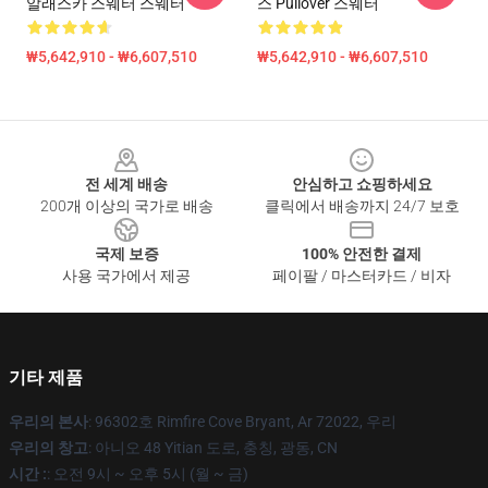
알래스카 스웨터 스웨터
스 Pullover 스웨터
₩5,642,910 - ₩6,607,510
₩5,642,910 - ₩6,607,510
Footer
전 세계 배송
안심하고 쇼핑하세요
200개 이상의 국가로 배송
클릭에서 배송까지 24/7 보호
국제 보증
100% 안전한 결제
사용 국가에서 제공
페이팔 / 마스터카드 / 비자
기타 제품
우리의 본사
: 96302호 Rimfire Cove Bryant, Ar 72022, 우리
우리의 창고
: 아니오 48 Yitian 도로, 충칭, 광동, CN
시간 :
: 오전 9시 ~ 오후 5시 (월 ~ 금)