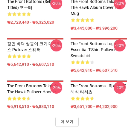
The Front Bottoms (Self-
The Front Bottoms Talon Of
-20%
-20%
Titled) 포스터
The Hawk Album Cover Tall
Mug
₩2,728,440 - ₩6,325,020
₩3,445,000 - ₩3,996,200
정면 바닥 쌍둥이 크기 매트리
The Front Bottoms Logo
-20%
-20%
스 Pullover 스웨터
Essential T-Shirt Pullover
Sweatshirt
₩5,642,910 - ₩6,607,510
₩5,642,910 - ₩6,607,510
The Front Bottoms Talon Of
The Front Bottoms - 화이트 클
-20%
-20%
The Hawk Pullover Hoodie
래식 티셔츠
₩5,918,510 - ₩6,883,110
₩3,651,700 - ₩4,202,900
더 보기