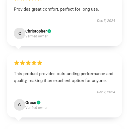
Provides great comfort, perfect for long use.
Dec 5, 2024
Christopher
C
Verified owner
This product provides outstanding performance and
quality, making it an excellent option for anyone.
Dec 2, 2024
Grace
G
Verified owner