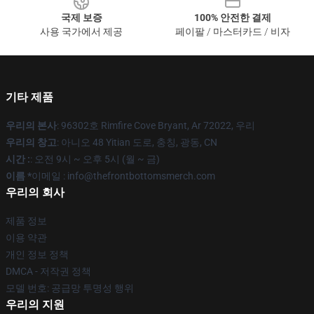
국제 보증
100% 안전한 결제
사용 국가에서 제공
페이팔 / 마스터카드 / 비자
기타 제품
우리의 본사
: 96302호 Rimfire Cove Bryant, Ar 72022, 우리
우리의 창고
: 아니오 48 Yitian 도로, 충칭, 광동, CN
시간 :
: 오전 9시 ~ 오후 5시 (월 ~ 금)
이름 *
이메일 : info@thefrontbottomsmerch.com
우리의 회사
제품 정보
이용 약관
개인 정보 정책
DMCA - 저작권 정책
모델 번호: 공급망 투명성 행위
우리의 지원