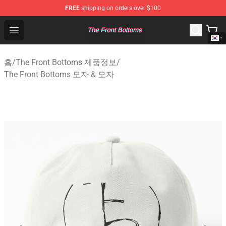
FREE
shipping on orders over $100
The Front Bottoms Store - Official The Front Bottoms M
Open menu
홈
/
The Front Bottoms 제품정보
/
The Front Bottoms 모자 & 모자