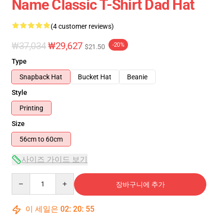
Name Classic T-Shirt Dad Hat
(4 customer reviews)
₩37,034
₩29,627
-20%
$21.50
Type
Snapback Hat
Bucket Hat
Beanie
Style
Printing
Size
56cm to 60cm
사이즈 가이드 보기
Quantity
장바구니에 추가
이 세일은
02
:
20
:
54