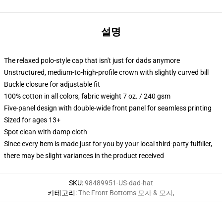
설명
The relaxed polo-style cap that isn't just for dads anymore
Unstructured, medium-to-high-profile crown with slightly curved bill
Buckle closure for adjustable fit
100% cotton in all colors, fabric weight 7 oz. / 240 gsm
Five-panel design with double-wide front panel for seamless printing
Sized for ages 13+
Spot clean with damp cloth
Since every item is made just for you by your local third-party fulfiller,
there may be slight variances in the product received
SKU
:
98489951-US-dad-hat
카테고리
:
The Front Bottoms 모자 & 모자
,