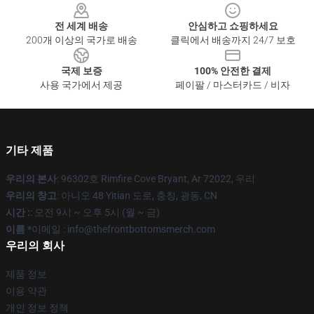
전 세계 배송
안심하고 쇼핑하세요
200개 이상의 국가로 배송
클릭에서 배송까지 24/7 보호
국제 보증
100% 안전한 결제
사용 국가에서 제공
페이팔 / 마스터카드 / 비자
기타 제품
우리의 본사
: 96302호 Rimfire Cove Bryant, Ar 72022, 우리
우리의 창고
: 아니오 48 Yitian 도로, 충칭, 광동, CN
시간 :
: 오전 9시 ~ 오후 5시 (월 ~ 금)
이름 *
이메일 : info@thefrontbottomsmerch.com
우리의 회사
제품 정보
이용 약관
개인 정보 정책