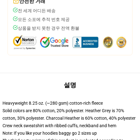
안전한 거래
전 세계 어디든 배송
모든 소포에 추적 번호 제공
상품을 받지 못한 경우 전액 환불
설명
Heavyweight 8.25 oz. (~280 gsm) cotton-rich fleece
Solid colors are 80% cotton, 20% polyester. Heather Grey is 70%
cotton, 30% polyester. Charcoal Heather is 60% cotton, 40% polyester
Crew neck sweatshirt with ribbed cuffs, neckband and hem
Note: If you like your hoodies baggy go 2 sizes up