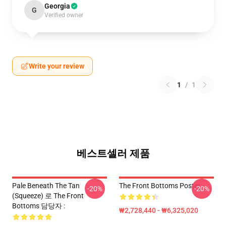
Georgia
G
Verified owner
Write your review
1
/
1
베스트셀러 제품
Pale Beneath The Tan
The Front Bottoms Poster
-20%
-20%
(Squeeze) 로 The Front
Bottoms 담당자 :
₩2,728,440 - ₩6,325,020