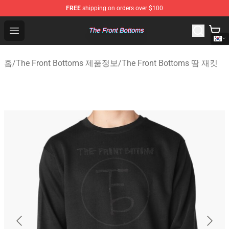
FREE
shipping on orders over $100
The Front Bottoms Store - Official The Front Bottoms M
Open menu
홈
/
The Front Bottoms 제품정보
/
The Front Bottoms 땀 재킷