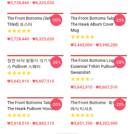
₩2,728,440 - ₩6,325,020
The Front Bottoms (Self-
The Front Bottoms Talon Of
-20%
-20%
Titled) 포스터
The Hawk Album Cover Tall
Mug
₩2,728,440 - ₩6,325,020
₩3,445,000 - ₩3,996,200
정면 바닥 쌍둥이 크기 매트리
The Front Bottoms Logo
-20%
-20%
스 Pullover 스웨터
Essential T-Shirt Pullover
Sweatshirt
₩5,642,910 - ₩6,607,510
₩5,642,910 - ₩6,607,510
The Front Bottoms Talon Of
The Front Bottoms - 화이트 클
-20%
-20%
The Hawk Pullover Hoodie
래식 티셔츠
₩5,918,510 - ₩6,883,110
₩3,651,700 - ₩4,202,900