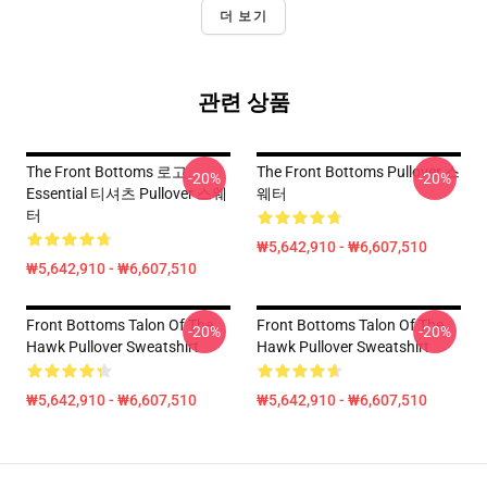
더 보기
관련 상품
The Front Bottoms 로고
The Front Bottoms Pullover 스
-20%
-20%
Essential 티셔츠 Pullover 스웨
웨터
터
₩5,642,910 - ₩6,607,510
₩5,642,910 - ₩6,607,510
Front Bottoms Talon Of The
Front Bottoms Talon Of The
-20%
-20%
Hawk Pullover Sweatshirt
Hawk Pullover Sweatshirt
₩5,642,910 - ₩6,607,510
₩5,642,910 - ₩6,607,510
Footer