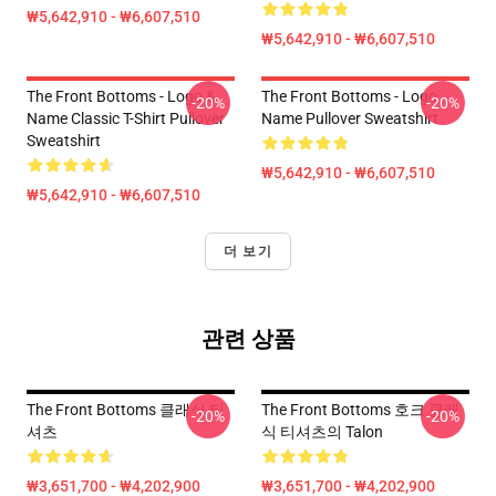
₩5,642,910 - ₩6,607,510
₩5,642,910 - ₩6,607,510
The Front Bottoms - Logo &
The Front Bottoms - Logo
-20%
-20%
Name Classic T-Shirt Pullover
Name Pullover Sweatshirt
Sweatshirt
₩5,642,910 - ₩6,607,510
₩5,642,910 - ₩6,607,510
더 보기
관련 상품
The Front Bottoms 클래식 티
The Front Bottoms 호크 클래
-20%
-20%
셔츠
식 티셔츠의 Talon
₩3,651,700 - ₩4,202,900
₩3,651,700 - ₩4,202,900