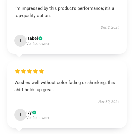
I’m impressed by this product’s performance; it’s a
top-quality option.
Dec 2, 2024
Isabel
I
Verified owner
Washes well without color fading or shrinking; this
shirt holds up great.
Nov 30, 2024
Ivy
I
Verified owner