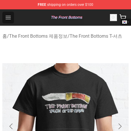
FREE
shipping on orders over $100
The Front Bottoms Store - Official The Front Bottoms M
Open menu
홈
/
The Front Bottoms 제품정보
/
The Front Bottoms T-셔츠