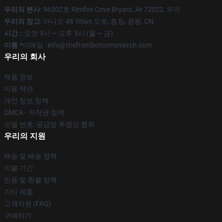
우리의 본사
: 96302호 Rimfire Cove Bryant, Ar 72022, 우리
우리의 창고
: 아니오 48 Yitian 도로, 충칭, 광동, CN
시간 :
: 오전 9시 ~ 오후 5시 (월 ~ 금)
이름 *
이메일 : info@thefrontbottomsmerch.com
우리의 회사
제품 정보
이용 약관
개인 정보 정책
DMCA - 저작권 정책
모델 번호: 공급망 투명성 행위
우리의 지원
배송 및 배송 정책
지불 기간
반품 및 환불 정책
기타 제품
고객지원 (FAQ)
구매하기