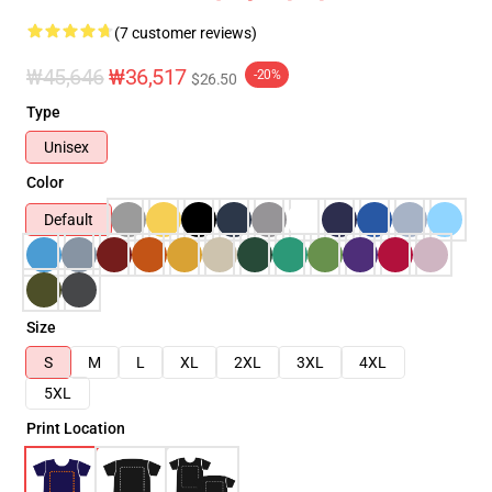
(7 customer reviews)
₩45,646
₩36,517
-20%
$26.50
Type
Unisex
Color
Default
Size
S
M
L
XL
2XL
3XL
4XL
5XL
Print Location