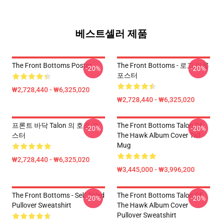
베스트셀러 제품
The Front Bottoms Poster
The Front Bottoms - 로고 이름
-20%
-20%
포스터
₩2,728,440 - ₩6,325,020
₩2,728,440 - ₩6,325,020
프론트 바닥 Talon 의 호크 포
The Front Bottoms Talon Of
-20%
-20%
스터
The Hawk Album Cover Tall
Mug
₩2,728,440 - ₩6,325,020
₩3,445,000 - ₩3,996,200
The Front Bottoms - Self Titled
The Front Bottoms Talon Of
-20%
-20%
Pullover Sweatshirt
The Hawk Album Cover
Pullover Sweatshirt