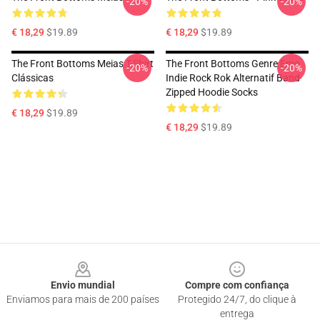
-20%
-20%
€ 18,29
$19.89
€ 18,29
$19.89
The Front Bottoms Meias T-Shirt
The Front Bottoms Genre Emo
-20%
-20%
Clássicas
Indie Rock Rok Alternatif Band
Zipped Hoodie Socks
€ 18,29
$19.89
€ 18,29
$19.89
Footer
Envio mundial
Compre com confiança
Enviamos para mais de 200 países
Protegido 24/7, do clique à
entrega