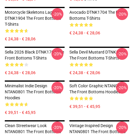
Motorcycle Skeletons Lagoon
Avocado DTNK1704 The Front
-20%
-20%
DTNK1904 The Front Bottoms
Bottoms T-Shirts
T-Shirts
€ 24,38 - € 28,06
€ 24,38 - € 28,06
Sella 2026 Black DTNK1704 The
Sella Devil Mustard DTNK1704
-20%
-20%
Front Bottoms T-Shirts
The Front Bottoms T-Shirts
€ 24,38 - € 28,06
€ 24,38 - € 28,06
Minimalist Indie Design
Soft Color Graphic NTAN0801
-20%
-20%
NTAN0801 The Front Bottoms
The Front Bottoms Hoodies
Hoodies
€ 39,51 - € 45,95
€ 39,51 - € 45,95
Clean Streetwear Look
Vintage Inspired Design
-20%
-20%
NTAN0801 The Front Bottoms
NTAN0801 The Front Bottoms