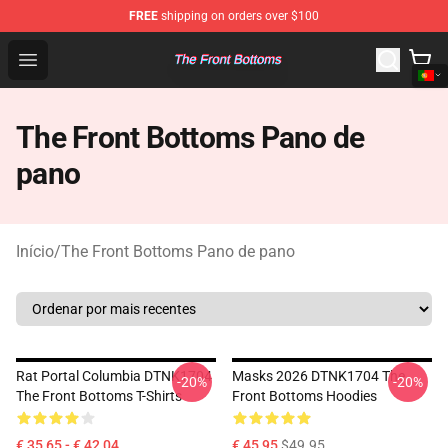
FREE
shipping on orders over $100
The Front Bottoms Store - Official The Front Bottoms M
Open menu
The Front Bottoms Pano de
pano
Início
/
The Front Bottoms Pano de pano
Rat Portal Columbia DTNK1704
Masks 2026 DTNK1704 The
-20%
-20%
The Front Bottoms T-Shirts
Front Bottoms Hoodies
€ 35,65 - € 42,04
€ 45,95
$49.95