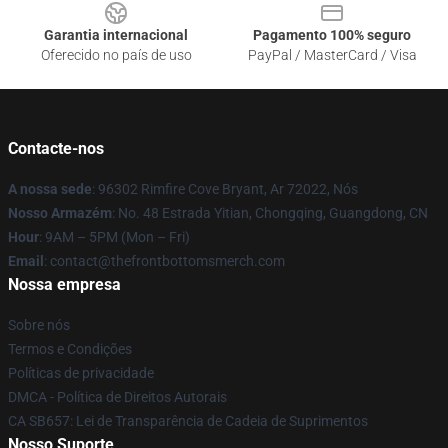
Garantia internacional
Pagamento 100% seguro
Oferecido no país de uso
PayPal / MasterCard / Visa
Contacte-nos
A nossa sede
: 96302 Rimfire Cove Bryant, Ar 72022, Nós
Nosso Armazém
: No. 48 Estrada Yitian, Chongqing, Guangdong, CN
Hour
: 9AM – 5PM (Mon – Fri)
Email
: contact@thefrontbottomsmerch.com
Nossa empresa
Sobre nós
Termos e Condições
Políticas de privacidade
DMCA - Política de Direitos Autorais
CA SB657: Lei de Transparência de Cadeia de Suprimentos
Nosso Suporte