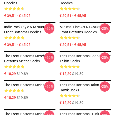
Hoodies
Hoodies
€ 39,51 - € 45,95
€ 39,51 - € 45,95
Indie Rock Style NTAN0801 The
Minimal Line Art NTAN0801 The
-20%
-20%
Front Bottoms Hoodies
Front Bottoms Hoodies
€ 39,51 - € 45,95
€ 39,51 - € 45,95
The Front Bottoms Merch Front
The Front Bottoms Logo Classic
-20%
-20%
Bottoms Melted Socks
T-Shirt Socks
€ 18,29
$19.89
€ 18,29
$19.89
The Front Bottoms Meias
The Front Bottoms Talon Of The
-20%
-20%
Hawk Socks
€ 18,29
$19.89
€ 18,29
$19.89
The Front Bottoms Meias
The Front Bottoms - Pink Socks