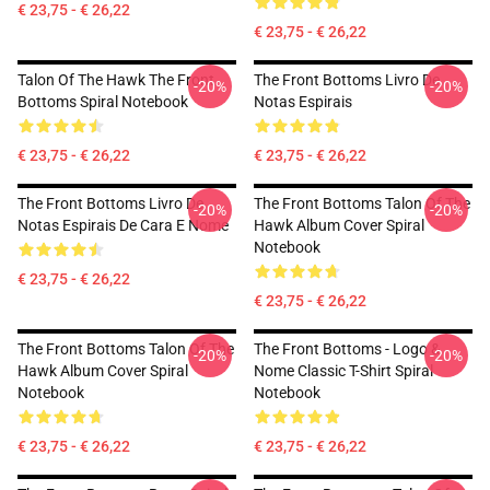
€ 23,75 - € 26,22
€ 23,75 - € 26,22
Talon Of The Hawk The Front
The Front Bottoms Livro De
-20%
-20%
Bottoms Spiral Notebook
Notas Espirais
€ 23,75 - € 26,22
€ 23,75 - € 26,22
The Front Bottoms Livro De
The Front Bottoms Talon Of The
-20%
-20%
Notas Espirais De Cara E Nome
Hawk Album Cover Spiral
Notebook
€ 23,75 - € 26,22
€ 23,75 - € 26,22
The Front Bottoms Talon Of The
The Front Bottoms - Logo &
-20%
-20%
Hawk Album Cover Spiral
Nome Classic T-Shirt Spiral
Notebook
Notebook
€ 23,75 - € 26,22
€ 23,75 - € 26,22