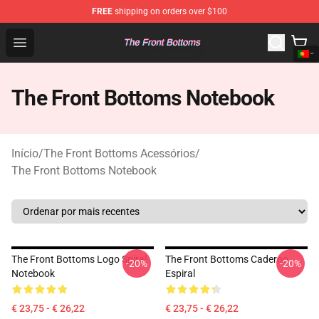
FREE
shipping on orders over $100
The Front Bottoms Store - Official The Front Bottoms M
Open menu
The Front Bottoms Notebook
Início
/
The Front Bottoms Acessórios
/
The Front Bottoms Notebook
The Front Bottoms Logo Spiral
The Front Bottoms Caderno
-20%
-20%
Notebook
Espiral
€ 23,75 - € 26,22
€ 23,75 - € 26,22