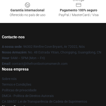
Garantia internacional
Pagamento 100% seguro
Oferecido no país de uso
PayPal / MasterCard / Visa
Contacte-nos
A nossa sede
: 96302 Rimfire Cove Bryant, Ar 72022, Nós
Nosso Armazém
: No. 48 Estrada Yitian, Chongqing, Guangdong, CN
Hour
: 9AM – 5PM (Mon – Fri)
Email
: contact@thefrontbottomsmerch.com
Nossa empresa
Sobre nós
Termos e Condições
Políticas de privacidade
DMCA - Política de Direitos Autorais
CA SB657: Lei de Transparência de Cadeia de Suprimentos