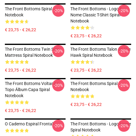
The Front Bottoms Spiral
The Front Bottoms - Logo &
-20%
-20%
Notebook
Nome Classic T-Shirt Spiral
Notebook
€ 23,75 - € 26,22
€ 23,75 - € 26,22
The Front Bottoms Twin Size
The Front Bottoms Talon Of The
-20%
-20%
Mattress Spiral Notebook
Hawk Spiral Notebook
€ 23,75 - € 26,22
€ 23,75 - € 26,22
The Front Bottoms Voltar Ao
The Front Bottoms Spiral
-20%
-20%
Topo Álbum Capa Spiral
Notebook
Notebook
€ 23,75 - € 26,22
€ 23,75 - € 26,22
O Caderno Espiral Frontal
The Front Bottoms - Logo Name
-20%
-20%
Spiral Notebook