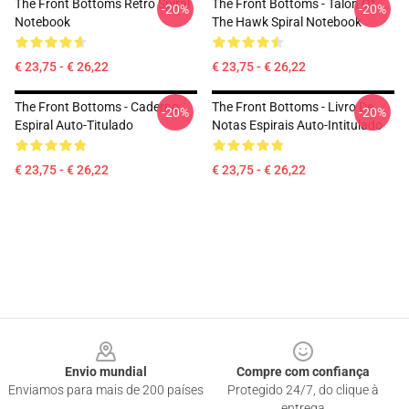
The Front Bottoms Retro Spiral
The Front Bottoms - Talon Of
-20%
-20%
Notebook
The Hawk Spiral Notebook
€ 23,75 - € 26,22
€ 23,75 - € 26,22
The Front Bottoms - Caderno
The Front Bottoms - Livro De
-20%
-20%
Espiral Auto-Titulado
Notas Espirais Auto-Intitulado
€ 23,75 - € 26,22
€ 23,75 - € 26,22
Footer
Envio mundial
Compre com confiança
Enviamos para mais de 200 países
Protegido 24/7, do clique à
entrega