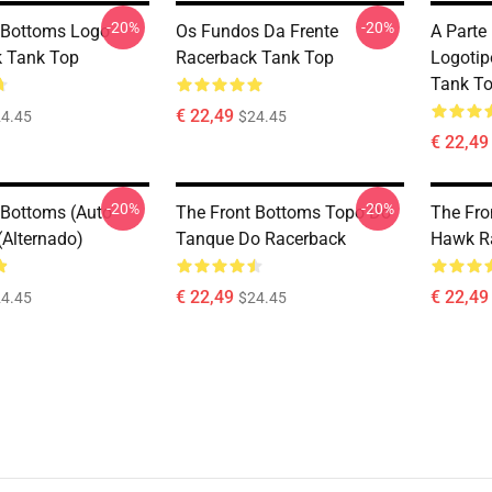
-20%
-20%
 Bottoms Logo
Os Fundos Da Frente
A Parte 
 Tank Top
Racerback Tank Top
Logotip
Tank T
€ 22,49
4.45
$24.45
€ 22,49
-20%
-20%
 Bottoms (Auto-
The Front Bottoms Topo Do
The Fro
(Alternado)
Tanque Do Racerback
Hawk R
€ 22,49
€ 22,49
4.45
$24.45