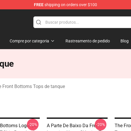
FREE
shipping on orders over $100
 Merchandise Shop
Compre por categoria
Rastreamento de pedido
Blog
nque
 Front Bottoms Tops de tanque
-20%
-20%
 Bottoms Logotipo
A Parte De Baixo Da Frente
The Fro