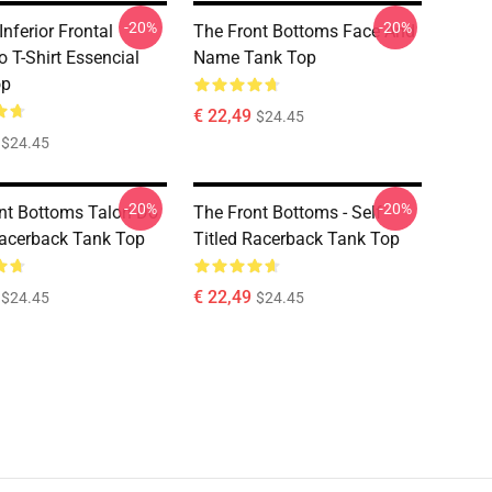
-20%
-20%
Inferior Frontal
The Front Bottoms Face And
o T-Shirt Essencial
Name Tank Top
op
€ 22,49
$24.45
$24.45
-20%
-20%
nt Bottoms Talon Do
The Front Bottoms - Self
acerback Tank Top
Titled Racerback Tank Top
€ 22,49
$24.45
$24.45