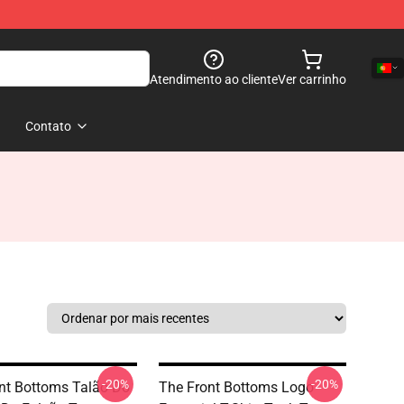
Atendimento ao cliente
Ver carrinho
Contato
-20%
-20%
nt Bottoms Talão Do
The Front Bottoms Logo