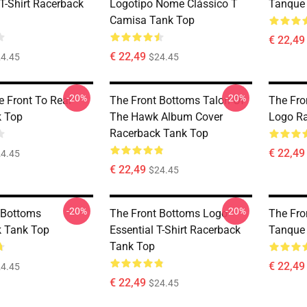
T-Shirt Racerback
Logotipo Nome Clássico T
Tanque 
Camisa Tank Top
€ 22,49
€ 22,49
4.45
$24.45
-20%
-20%
 Front To Rear
The Front Bottoms Talon Of
The Fro
k Top
The Hawk Album Cover
Logo Ra
Racerback Tank Top
€ 22,49
4.45
€ 22,49
$24.45
-20%
-20%
 Bottoms
The Front Bottoms Logo
The Fro
 Tank Top
Essential T-Shirt Racerback
Tanque
Tank Top
€ 22,49
4.45
€ 22,49
$24.45