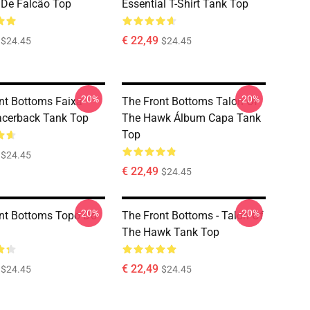
De Falcão Top
Essential T-Shirt Tank Top
€ 22,49
$24.45
$24.45
-20%
-20%
nt Bottoms Faixa
The Front Bottoms Talon Of
cerback Tank Top
The Hawk Álbum Capa Tank
Top
$24.45
€ 22,49
$24.45
-20%
-20%
nt Bottoms Topo Do
The Front Bottoms - Talon Of
The Hawk Tank Top
€ 22,49
$24.45
$24.45