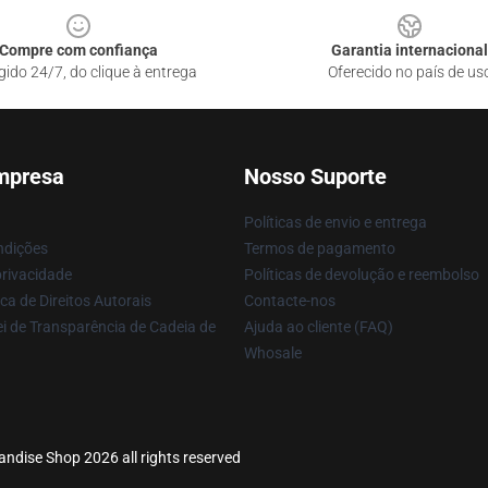
Compre com confiança
Garantia internacional
gido 24/7, do clique à entrega
Oferecido no país de us
mpresa
Nosso Suporte
Políticas de envio e entrega
ndições
Termos de pagamento
privacidade
Políticas de devolução e reembolso
ca de Direitos Autorais
Contacte-nos
i de Transparência de Cadeia de
Ajuda ao cliente (FAQ)
Whosale
andise Shop 2026 all rights reserved