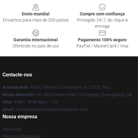
Envio mundial
Compre com confiança
Enviamos para mais de 200 países
Protegido 24/7, do clique à
entrega
Garantia internacional
Pagamento 100% seguro
Oferecido no país de uso
PayPal / MasterCard / Visa
Contacte-nos
A nossa sede
: 96302 Rimfire Cove Bryant, Ar 72022, Nós
Nosso Armazém
: No. 48 Estrada Yitian, Chongqing, Guangdong, CN
Hour
: 9AM – 5PM (Mon – Fri)
Email
: contact@thefrontbottomsmerch.com
Nossa empresa
Sobre nós
Termos e Condições