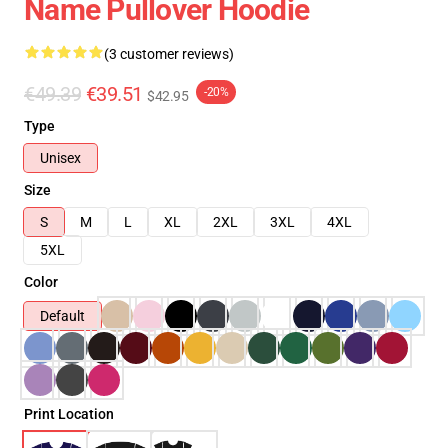
Name Pullover Hoodie
(3 customer reviews)
€49.39
€39.51
-20%
$42.95
Type
Unisex
Size
S
M
L
XL
2XL
3XL
4XL
5XL
Color
Default
Print Location