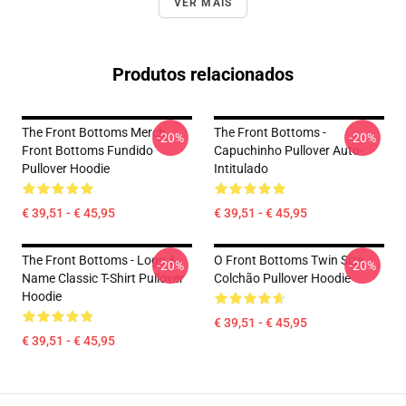
VER MAIS
Produtos relacionados
The Front Bottoms Merch
The Front Bottoms -
-20%
-20%
Front Bottoms Fundido
Capuchinho Pullover Auto-
Pullover Hoodie
Intitulado
€ 39,51 - € 45,95
€ 39,51 - € 45,95
The Front Bottoms - Logo &
O Front Bottoms Twin Size
-20%
-20%
Name Classic T-Shirt Pullover
Colchão Pullover Hoodie
Hoodie
€ 39,51 - € 45,95
€ 39,51 - € 45,95
Footer