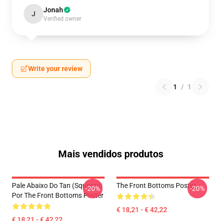
Jonah
J
Verified owner
Write your review
1
/
1
Mais vendidos produtos
Pale Abaixo Do Tan (Squeeze)
The Front Bottoms Poster
-20%
-20%
Por The Front Bottoms Poster
€ 18,21 - € 42,22
€ 18,21 - € 42,22