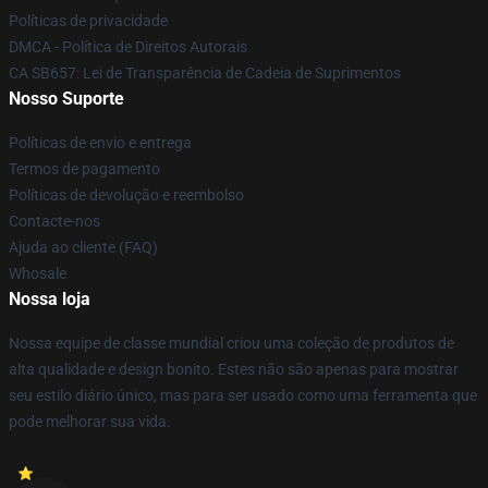
Políticas de privacidade
DMCA - Política de Direitos Autorais
CA SB657: Lei de Transparência de Cadeia de Suprimentos
Nosso Suporte
Políticas de envio e entrega
Termos de pagamento
Políticas de devolução e reembolso
Contacte-nos
Ajuda ao cliente (FAQ)
Whosale
Nossa loja
Nossa equipe de classe mundial criou uma coleção de produtos de
alta qualidade e design bonito. Estes não são apenas para mostrar
seu estilo diário único, mas para ser usado como uma ferramenta que
pode melhorar sua vida.