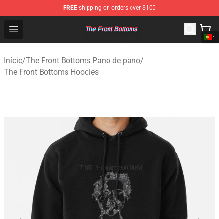
FREE
shipping on orders over $100
The Front Bottoms Store - Official The Front Bottoms M
Open menu
Início
/
The Front Bottoms Pano de pano
/
The Front Bottoms Hoodies