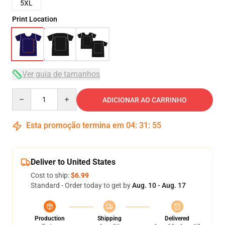
5XL
Print Location
Ver guia de tamanhos
Quantity
ADICIONAR AO CARRINHO
Esta promoção termina em
04
:
31
:
54
Deliver to United States
Cost to ship:
$6.99
Standard - Order today to get by
Aug. 10 - Aug. 17
Production
Shipping
Delivered