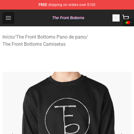
FREE
shipping on orders over $100
The Front Bottoms Store - Official The Front Bottoms M
Open menu
Início
/
The Front Bottoms Pano de pano
/
The Front Bottoms Camisetas