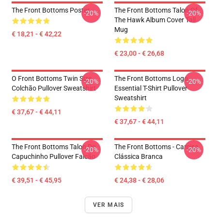
The Front Bottoms Poster
The Front Bottoms Talon Of
-20%
-20%
The Hawk Album Cover Tall
Mug
€ 18,21 - € 42,22
€ 23,00 - € 26,68
O Front Bottoms Twin Size
The Front Bottoms Logo
-20%
-20%
Colchão Pullover Sweatshirt
Essential T-Shirt Pullover
Sweatshirt
€ 37,67 - € 44,11
€ 37,67 - € 44,11
The Front Bottoms Talon Do
The Front Bottoms - Camisa
-20%
-20%
Capuchinho Pullover Falcão
Clássica Branca
€ 39,51 - € 45,95
€ 24,38 - € 28,06
VER MAIS