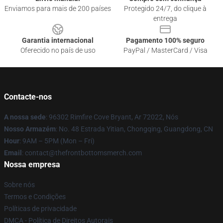
Enviamos para mais de 200 países
Protegido 24/7, do clique à
entrega
Garantia internacional
Pagamento 100% seguro
Oferecido no país de uso
PayPal / MasterCard / Visa
Contacte-nos
A nossa sede
: 96302 Rimfire Cove Bryant, Ar 72022, Nós
Nosso Armazém
: No. 48 Estrada Yitian, Chongqing, Guangdong, CN
Hour
: 9AM – 5PM (Mon – Fri)
Email
: contact@thefrontbottomsmerch.com
Nossa empresa
Sobre nós
Termos e Condições
Políticas de privacidade
DMCA - Política de Direitos Autorais