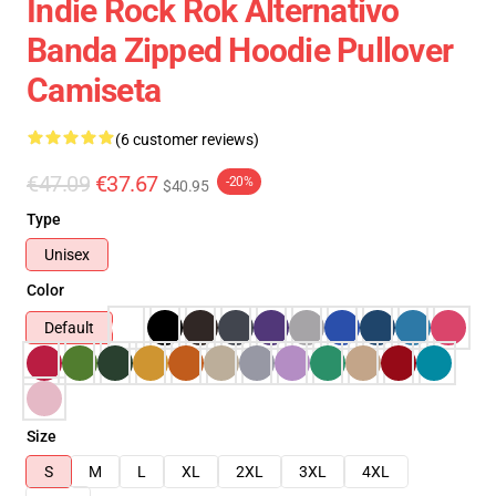
Indie Rock Rok Alternativo
Banda Zipped Hoodie Pullover
Camiseta
(6 customer reviews)
€47.09
€37.67
-20%
$40.95
Type
Unisex
Color
Default
Size
S
M
L
XL
2XL
3XL
4XL