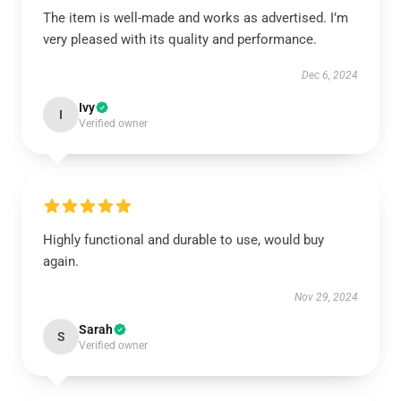
The item is well-made and works as advertised. I’m
very pleased with its quality and performance.
Dec 6, 2024
Ivy
I
Verified owner
Highly functional and durable to use, would buy
again.
Nov 29, 2024
Sarah
S
Verified owner