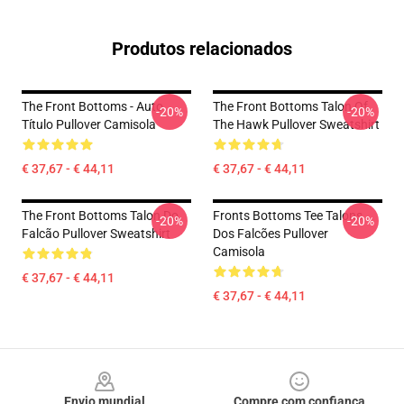
Produtos relacionados
The Front Bottoms - Auto
The Front Bottoms Talon Of
-20%
-20%
Título Pullover Camisola
The Hawk Pullover Sweatshirt
€ 37,67 - € 44,11
€ 37,67 - € 44,11
The Front Bottoms Talon Do
Fronts Bottoms Tee Talons
-20%
-20%
Falcão Pullover Sweatshirt
Dos Falcões Pullover
Camisola
€ 37,67 - € 44,11
€ 37,67 - € 44,11
Footer
Envio mundial
Compre com confiança