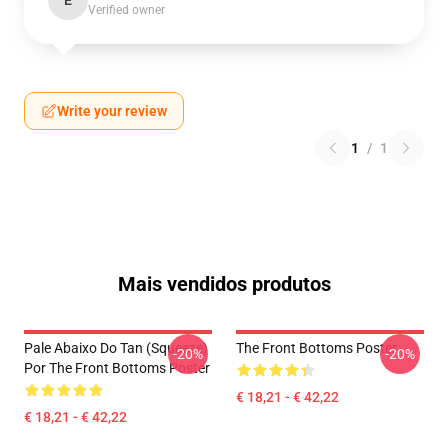
E
Verified owner
Write your review
1
/
1
Mais vendidos produtos
Pale Abaixo Do Tan (Squeeze)
The Front Bottoms Poster
-20%
-20%
Por The Front Bottoms Poster
€ 18,21 - € 42,22
€ 18,21 - € 42,22