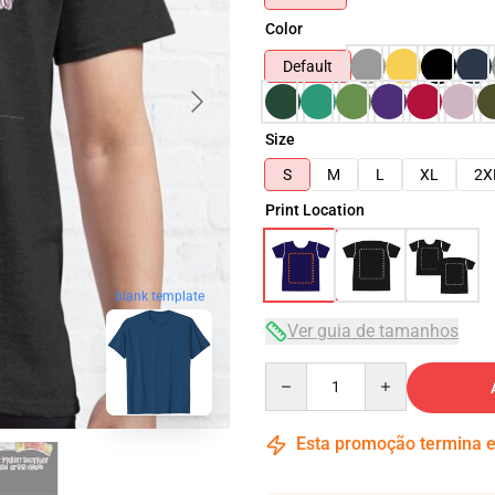
Color
Default
Size
S
M
L
XL
2X
Print Location
blank template
Ver guia de tamanhos
Quantity
Esta promoção termina