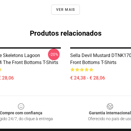
VER MAIS
Produtos relacionados
-20%
e Skeletons Lagoon
Sella Devil Mustard DTNK17
The Front Bottoms T-Shirts
Front Bottoms T-Shirts
€ 28,06
€ 24,38 - € 28,06
Compre com confiança
Garantia internacional
gido 24/7, do clique à entrega
Oferecido no país de us