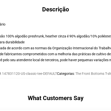
Descrição
ário
 são 100% algodão preshrunk, heather cinza é 90% algodão/10% poliéster
ara durabilidade
aliada de acordo com as normas da Organização Internacional do Trabalh
de fabricantes comprometidos com a melhoria das práticas de cultivo de
ê pelo seu atendente local de terceiros, pode haver pequenas variações 
U
:
147831120-US-classic-tee-DEFAULT
Categorias
:
The Front Bottoms T-sh
What Customers Say