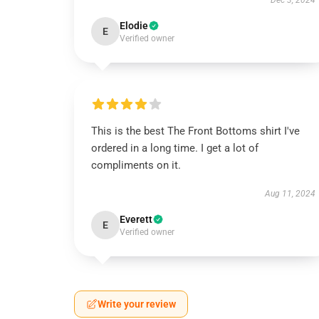
Dec 3, 2024
Elodie
E
Verified owner
This is the best The Front Bottoms shirt I've
ordered in a long time. I get a lot of
compliments on it.
Aug 11, 2024
Everett
E
Verified owner
Write your review