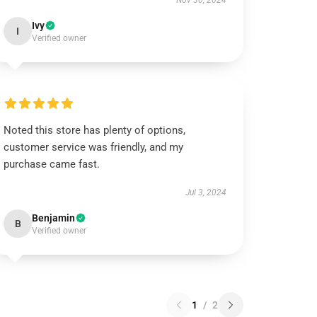
Nov 30, 2024
Ivy
I
Verified owner
Noted this store has plenty of options,
customer service was friendly, and my
purchase came fast.
Jul 3, 2024
Benjamin
B
Verified owner
1
/
2