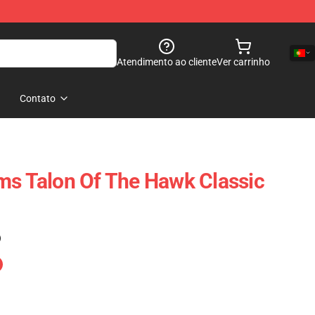
Atendimento ao cliente
Ver carrinho
Contato
ms Talon Of The Hawk Classic
)