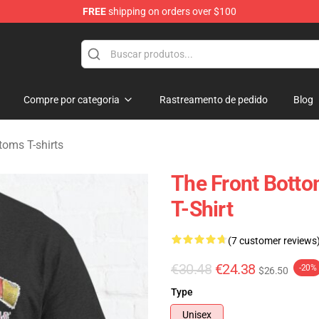
FREE
shipping on orders over $100
 Merchandise Shop
Compre por categoria
Rastreamento de pedido
Blog
toms T-shirts
The Front Botto
T-Shirt
(7 customer reviews
€30.48
€24.38
-20%
$26.50
Type
Unisex