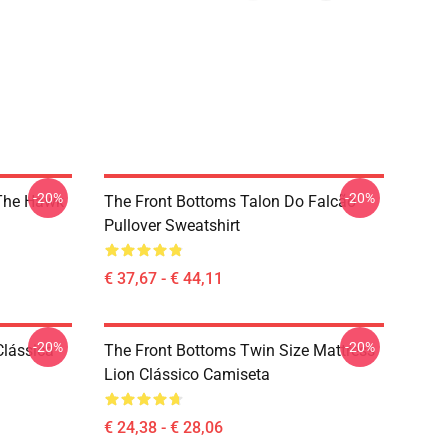
-20%
-20%
 The Hawk
The Front Bottoms Talon Do Falcão
Pullover Sweatshirt
€ 37,67 - € 44,11
-20%
-20%
Clássica
The Front Bottoms Twin Size Mattress
Lion Clássico Camiseta
€ 24,38 - € 28,06