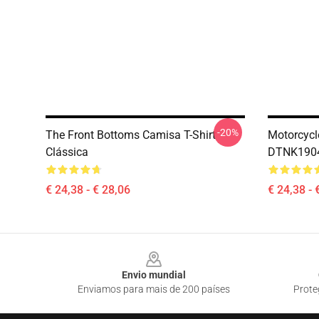
-20%
The Front Bottoms Camisa T-Shirt
Motorcycl
Clássica
DTNK1904 
€ 24,38 - € 28,06
€ 24,38 - 
Footer
Envio mundial
Enviamos para mais de 200 países
Prote