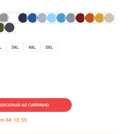
L
3XL
4XL
5XL
ADICIONAR AO CARRINHO
 em
04
:
12
:
54