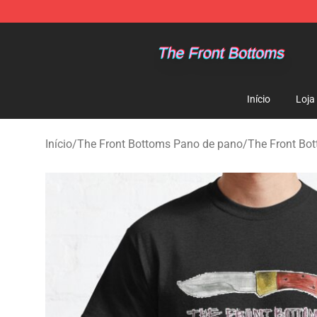
The Front Bottoms Store - Official The Front Bottoms
Início
Loja
Início
/
The Front Bottoms Pano de pano
/
The Front Bot