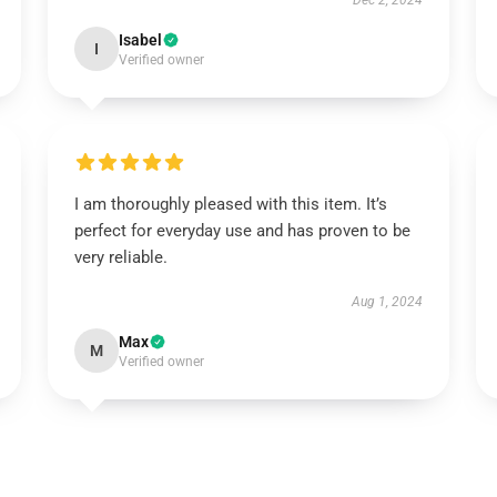
Dec 2, 2024
Isabel
I
Verified owner
I am thoroughly pleased with this item. It’s
perfect for everyday use and has proven to be
very reliable.
Aug 1, 2024
Max
M
Verified owner