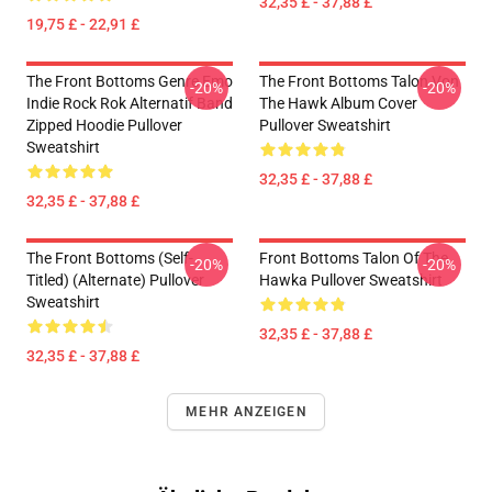
32,35 £ - 37,88 £
19,75 £ - 22,91 £
The Front Bottoms Genre Emo
The Front Bottoms Talon Von
-20%
-20%
Indie Rock Rok Alternatif Band
The Hawk Album Cover
Zipped Hoodie Pullover
Pullover Sweatshirt
Sweatshirt
32,35 £ - 37,88 £
32,35 £ - 37,88 £
The Front Bottoms (Self-
Front Bottoms Talon Of The
-20%
-20%
Titled) (Alternate) Pullover
Hawka Pullover Sweatshirt
Sweatshirt
32,35 £ - 37,88 £
32,35 £ - 37,88 £
MEHR ANZEIGEN