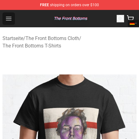
FREE
shipping on orders over $100
The Front Bottoms Store - Official The Front Bottoms M
Open menu
Startseite
/
The Front Bottoms Cloth
/
The Front Bottoms T-Shirts