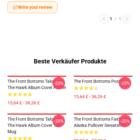
Write your review
1
/
1
Beste Verkäufer Produkte
The Front Bottoms Talon Von
The Front Bottoms Poster
-20%
-20%
The Hawk Album Cover Poster
15,64 £ - 36,26 £
15,64 £ - 36,26 £
The Front Bottoms Talon Of
The Front Bottoms Fairbanks,
-20%
-20%
The Hawk Album Cover Tall
Alaska Pullover Sweatshirt
Mug