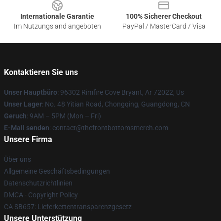
Internationale Garantie
100% Sicherer Checkout
Im Nutzungsland angeboten
PayPal / MasterCard / Visa
Kontaktieren Sie uns
Unser Hauptbüro
: 96302 Rimfire Cove Bryant, Ar 72022, Us
Unser Lager
: No. 48 Yitian Road, Chongqing, Guangdong, CN
Geruch
: 9AM – 5PM (Mon – Fri)
E-Mail senden
: contact@thefrontbottomsmerch.com
Unsere Firma
Über uns
Allgemeine Geschäftsbedingungen
Datenschutzrichtlinien
DMCA - Copyright Policy
CA SB657: Lieferkettentransparenzgesetz
Unsere Unterstützung