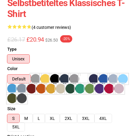
Selbstbetiteltes Klassisches T-
Shirt
(4 customer reviews)
£26.17
£20.94
-20%
$26.50
Type
Unisex
Color
Default
Size
S
M
L
XL
2XL
3XL
4XL
5XL