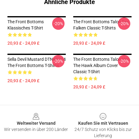
Ähnliche Produkte
The Front Bottoms
The Front Bottoms Talon Des
-20%
-20%
Klassisches T-Shirt
Falken Classic T-Shirts
20,93 £ - 24,09 £
20,93 £ - 24,09 £
Sella Devil Mustard DTNK1704
The Front Bottoms Talon Von
-20%
-20%
The Front Bottoms T-Shirts
The Hawk Album Cover
Classic T-Shirt
20,93 £ - 24,09 £
20,93 £ - 24,09 £
Footer
Weltweiter Versand
Kaufen Sie mit Vertrauen
Wir versenden in über 200 Länder
24/7 Schutz von Klicks bis zur
Lieferung