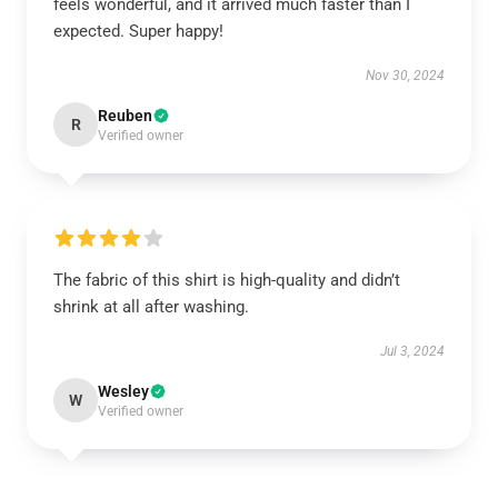
feels wonderful, and it arrived much faster than I
expected. Super happy!
Nov 30, 2024
Reuben
R
Verified owner
The fabric of this shirt is high-quality and didn’t
shrink at all after washing.
Jul 3, 2024
Wesley
W
Verified owner