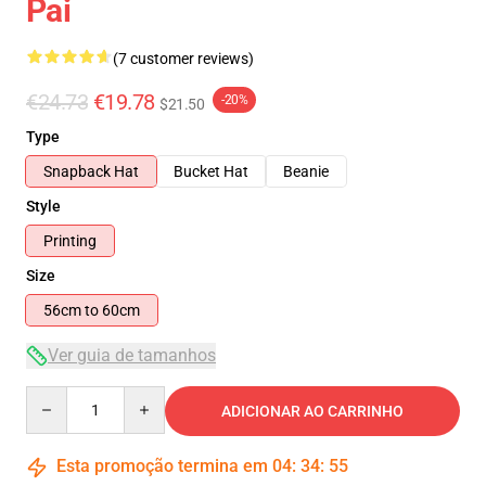
Pai
(7 customer reviews)
€24.73
€19.78
-20%
$21.50
Type
Snapback Hat
Bucket Hat
Beanie
Style
Printing
Size
56cm to 60cm
Ver guia de tamanhos
Quantity
ADICIONAR AO CARRINHO
Esta promoção termina em
04
:
34
:
54