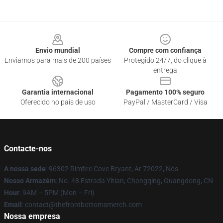
Footer
Envio mundial
Compre com confiança
Enviamos para mais de 200 países
Protegido 24/7, do clique à
entrega
Garantia internacional
Pagamento 100% seguro
Oferecido no país de uso
PayPal / MasterCard / Visa
Contacte-nos
A nossa sede
: 96302 Rimfire Cove Bryant, Ar 72022, Nós
Nosso Armazém
: No. 48 Estrada Yitian, Chongqing, Guangdong, CN
Hour
: 9AM – 5PM (Mon – Fri)
Email
: contact@thefrontbottomsmerch.com
Nossa empresa