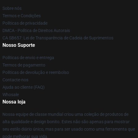
Sobre nós
Termos e Condições
Políticas de privacidade
DMCA - Política de Direitos Autorais
CA SB657: Lei de Transparência de Cadeia de Suprimentos
Nosso Suporte
Políticas de envio e entrega
Termos de pagamento
Políticas de devolução e reembolso
Contacte-nos
Ajuda ao cliente (FAQ)
Whosale
Nossa loja
Nossa equipe de classe mundial criou uma coleção de produtos de
alta qualidade e design bonito. Estes não são apenas para mostrar
seu estilo diário único, mas para ser usado como uma ferramenta que
pode melhorar sua vida.