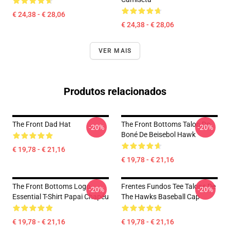
€ 24,38 - € 28,06
€ 24,38 - € 28,06
VER MAIS
Produtos relacionados
The Front Dad Hat
The Front Bottoms Talon Do
-20%
-20%
Boné De Beisebol Hawk
€ 19,78 - € 21,16
€ 19,78 - € 21,16
The Front Bottoms Logo
Frentes Fundos Tee Talons De
-20%
-20%
Essential T-Shirt Papai Chapéu
The Hawks Baseball Cap
€ 19,78 - € 21,16
€ 19,78 - € 21,16