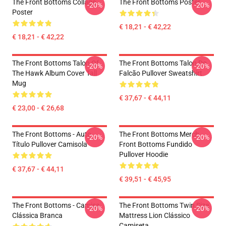
The Front Bottoms Collage
The Front Bottoms Poster
-20%
-20%
Poster
€ 18,21 - € 42,22
€ 18,21 - € 42,22
The Front Bottoms Talon Of
The Front Bottoms Talon Do
-20%
-20%
The Hawk Album Cover Tall
Falcão Pullover Sweatshirt
Mug
€ 37,67 - € 44,11
€ 23,00 - € 26,68
The Front Bottoms - Auto
The Front Bottoms Merch
-20%
-20%
Título Pullover Camisola
Front Bottoms Fundido
Pullover Hoodie
€ 37,67 - € 44,11
€ 39,51 - € 45,95
The Front Bottoms - Camisa
The Front Bottoms Twin Size
-20%
-20%
Clássica Branca
Mattress Lion Clássico
Camiseta