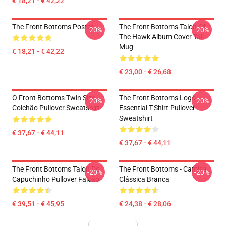
€ 18,21 - € 42,22
The Front Bottoms Poster
The Front Bottoms Talon Of
-20%
-20%
The Hawk Album Cover Tall
Mug
€ 18,21 - € 42,22
€ 23,00 - € 26,68
O Front Bottoms Twin Size
The Front Bottoms Logo
-20%
-20%
Colchão Pullover Sweatshirt
Essential T-Shirt Pullover
Sweatshirt
€ 37,67 - € 44,11
€ 37,67 - € 44,11
The Front Bottoms Talon Do
The Front Bottoms - Camisa
-20%
-20%
Capuchinho Pullover Falcão
Clássica Branca
€ 39,51 - € 45,95
€ 24,38 - € 28,06