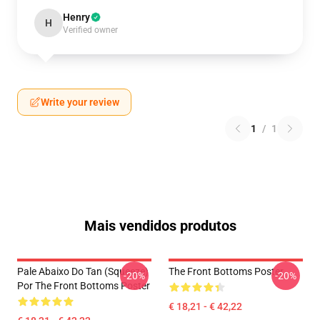
Henry
H
Verified owner
Write your review
1
/
1
Mais vendidos produtos
Pale Abaixo Do Tan (Squeeze)
The Front Bottoms Poster
-20%
-20%
Por The Front Bottoms Poster
€ 18,21 - € 42,22