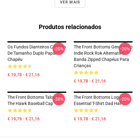
VER MAIS
Produtos relacionados
Os Fundos Dianteiros Colchão
The Front Bottoms Genre Emo
-20%
-20%
De Tamanho Duplo Papai
Indie Rock Rok Alternativo
Chapéu
Banda Zipped Chapéus Para
Crianças
€ 19,78 - € 21,16
€ 19,78 - € 21,16
The Front Bottoms Talon Of
The Front Bottoms Logo
-20%
-20%
The Hawk Baseball Cap
Essential T-Shirt Dad Hat
€ 19,78 - € 21,16
€ 19,78 - € 21,16