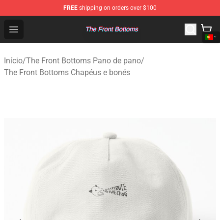
FREE
shipping on orders over $100
The Front Bottoms Store - Official The Front Bottoms M
Open menu
Início
/
The Front Bottoms Pano de pano
/
The Front Bottoms Chapéus e bonés