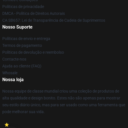
Políticas de privacidade
DMCA - Política de Direitos Autorais
CA SB657: Lei de Transparência de Cadeia de Suprimentos
Nosso Suporte
Políticas de envio e entrega
Termos de pagamento
Políticas de devolução e reembolso
Contacte-nos
Ajuda ao cliente (FAQ)
Whosale
Nossa loja
Nossa equipe de classe mundial criou uma coleção de produtos de
alta qualidade e design bonito. Estes não são apenas para mostrar
seu estilo diário único, mas para ser usado como uma ferramenta que
pode melhorar sua vida.