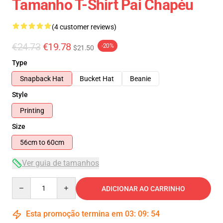
Tamanho T-Shirt Pai Chapéu
(4 customer reviews)
€24.73
€19.78
-20%
$21.50
Type
Snapback Hat
Bucket Hat
Beanie
Style
Printing
Size
56cm to 60cm
Ver guia de tamanhos
Quantity
ADICIONAR AO CARRINHO
Esta promoção termina em
03
:
09
:
54