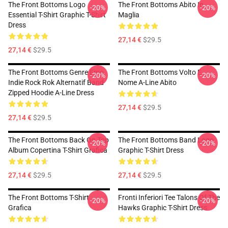
The Front Bottoms Logo
The Front Bottoms Abito In
-20%
-20%
Essential T-Shirt Graphic T-Shirt
Maglia
Dress
27,14 €
$29.5
27,14 €
$29.5
The Front Bottoms Genre Emo
The Front Bottoms Volto E
-20%
-20%
Indie Rock Rok Alternatif Band
Nome A-Line Abito
Zipped Hoodie A-Line Dress
27,14 €
$29.5
27,14 €
$29.5
The Front Bottoms Back On Top
The Front Bottoms Band Logo
-20%
-20%
Album Copertina T-Shirt Grafica
Graphic T-Shirt Dress
27,14 €
$29.5
27,14 €
$29.5
The Front Bottoms T-Shirt
Fronti Inferiori Tee Talons Of The
-20%
-20%
Grafica
Hawks Graphic T-Shirt Dress