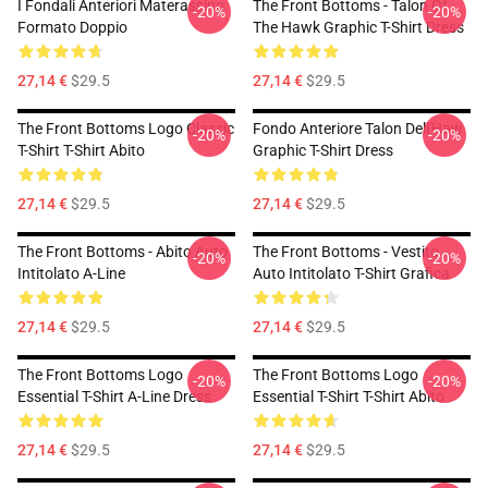
I Fondali Anteriori Materassino
The Front Bottoms - Talon Of
-20%
-20%
Formato Doppio
The Hawk Graphic T-Shirt Dress
27,14 €
$29.5
27,14 €
$29.5
The Front Bottoms Logo Classic
Fondo Anteriore Talon Dell'Haw
-20%
-20%
T-Shirt T-Shirt Abito
Graphic T-Shirt Dress
27,14 €
$29.5
27,14 €
$29.5
The Front Bottoms - Abito Auto
The Front Bottoms - Vestito
-20%
-20%
Intitolato A-Line
Auto Intitolato T-Shirt Grafica
27,14 €
$29.5
27,14 €
$29.5
The Front Bottoms Logo
The Front Bottoms Logo
-20%
-20%
Essential T-Shirt A-Line Dress
Essential T-Shirt T-Shirt Abito
27,14 €
$29.5
27,14 €
$29.5