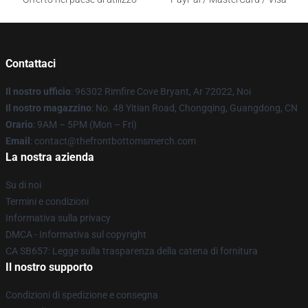
Contattaci
Il nostro ufficio
: 96302 Rimfire Cove Bryant, Ar 72022, Noi
Il nostro magazzino
: No. 48 Yitian Road, Chongqing, Guangdong, CN
Orario
: 9AM – 5PM (Mon – Fri)
Email
: contact@thefrontbottomsmerch.com
La nostra azienda
Su di noi
Termini e condizioni
Informativa sulla privacy
DMCA - Informativa sul copyright
CA SB657: Legge sulla trasparenza della catena di fornitura
Il nostro supporto
Condizioni di spedizione e consegna