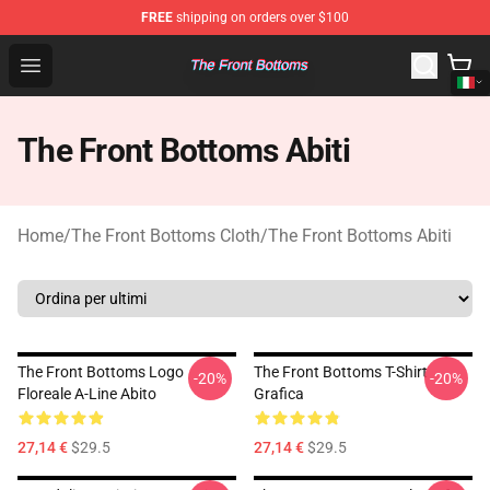
FREE
shipping on orders over $100
The Front Bottoms Store - Official The Front Bottoms M
Open menu
The Front Bottoms Abiti
Home
/
The Front Bottoms Cloth
/
The Front Bottoms Abiti
The Front Bottoms Logo
The Front Bottoms T-Shirt
-20%
-20%
Floreale A-Line Abito
Grafica
27,14 €
$29.5
27,14 €
$29.5