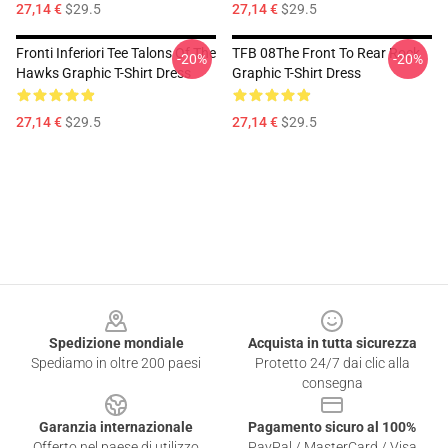
27,14 €
$29.5
27,14 €
$29.5
Fronti Inferiori Tee Talons Of The
TFB 08The Front To Rear Rock
-20%
-20%
Hawks Graphic T-Shirt Dress
Graphic T-Shirt Dress
27,14 €
$29.5
27,14 €
$29.5
Footer
Spedizione mondiale
Acquista in tutta sicurezza
Spediamo in oltre 200 paesi
Protetto 24/7 dai clic alla
consegna
Garanzia internazionale
Pagamento sicuro al 100%
Offerto nel paese di utilizzo
PayPal / MasterCard / Visa