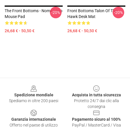
The Front Bottoms - Nome Logo
Front Bottoms Talon Of The
-20%
-20%
Mouse Pad
Hawk Desk Mat
26,68 € - 50,50 €
26,68 € - 50,50 €
Footer
Spedizione mondiale
Acquista in tutta sicurezza
Spediamo in oltre 200 paesi
Protetto 24/7 dai clic alla
consegna
Garanzia internazionale
Pagamento sicuro al 100%
Offerto nel paese di utilizzo
PayPal / MasterCard / Visa