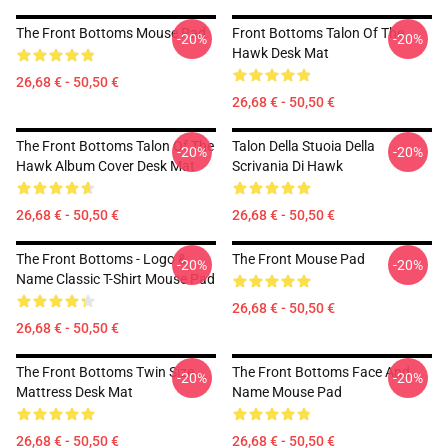
The Front Bottoms Mouse Pad
Front Bottoms Talon Of The
-20%
-20%
Hawk Desk Mat
26,68 € - 50,50 €
26,68 € - 50,50 €
The Front Bottoms Talon Of The
Talon Della Stuoia Della
-20%
-20%
Hawk Album Cover Desk Mat
Scrivania Di Hawk
26,68 € - 50,50 €
26,68 € - 50,50 €
The Front Bottoms - Logo &
The Front Mouse Pad
-20%
-20%
Name Classic T-Shirt Mouse Pad
26,68 € - 50,50 €
26,68 € - 50,50 €
The Front Bottoms Twin Size
The Front Bottoms Face And
-20%
-20%
Mattress Desk Mat
Name Mouse Pad
26,68 € - 50,50 €
26,68 € - 50,50 €