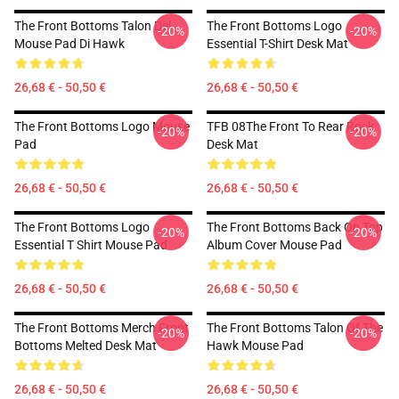
The Front Bottoms Talon Del
The Front Bottoms Logo
-20%
-20%
Mouse Pad Di Hawk
Essential T-Shirt Desk Mat
26,68 € - 50,50 €
26,68 € - 50,50 €
The Front Bottoms Logo Mouse
TFB 08The Front To Rear Rock
-20%
-20%
Pad
Desk Mat
26,68 € - 50,50 €
26,68 € - 50,50 €
The Front Bottoms Logo
The Front Bottoms Back On Top
-20%
-20%
Essential T Shirt Mouse Pad
Album Cover Mouse Pad
26,68 € - 50,50 €
26,68 € - 50,50 €
The Front Bottoms Merch Front
The Front Bottoms Talon Of The
-20%
-20%
Bottoms Melted Desk Mat
Hawk Mouse Pad
26,68 € - 50,50 €
26,68 € - 50,50 €