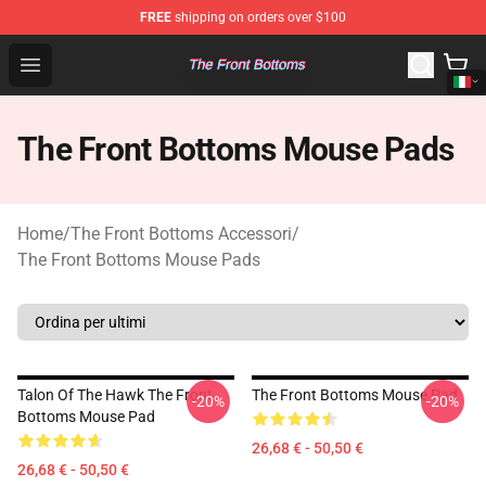
FREE
shipping on orders over $100
The Front Bottoms Store - Official The Front Bottoms M
Open menu
The Front Bottoms Mouse Pads
Home
/
The Front Bottoms Accessori
/
The Front Bottoms Mouse Pads
Talon Of The Hawk The Front
The Front Bottoms Mouse Pad
-20%
-20%
Bottoms Mouse Pad
26,68 € - 50,50 €
26,68 € - 50,50 €