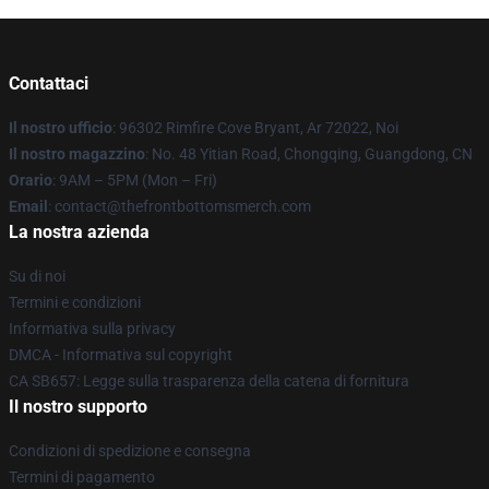
Contattaci
Il nostro ufficio
: 96302 Rimfire Cove Bryant, Ar 72022, Noi
Il nostro magazzino
: No. 48 Yitian Road, Chongqing, Guangdong, CN
Orario
: 9AM – 5PM (Mon – Fri)
Email
: contact@thefrontbottomsmerch.com
La nostra azienda
Su di noi
Termini e condizioni
Informativa sulla privacy
DMCA - Informativa sul copyright
CA SB657: Legge sulla trasparenza della catena di fornitura
Il nostro supporto
Condizioni di spedizione e consegna
Termini di pagamento