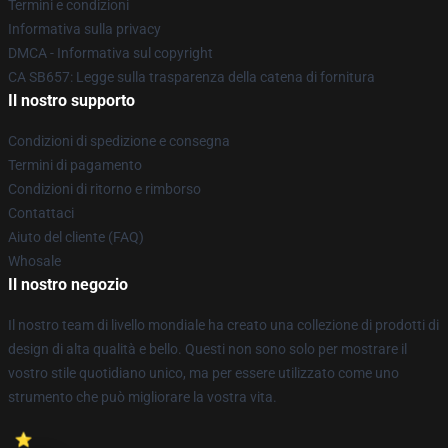
Termini e condizioni
Informativa sulla privacy
DMCA - Informativa sul copyright
CA SB657: Legge sulla trasparenza della catena di fornitura
Il nostro supporto
Condizioni di spedizione e consegna
Termini di pagamento
Condizioni di ritorno e rimborso
Contattaci
Aiuto del cliente (FAQ)
Whosale
Il nostro negozio
Il nostro team di livello mondiale ha creato una collezione di prodotti di
design di alta qualità e bello. Questi non sono solo per mostrare il
vostro stile quotidiano unico, ma per essere utilizzato come uno
strumento che può migliorare la vostra vita.