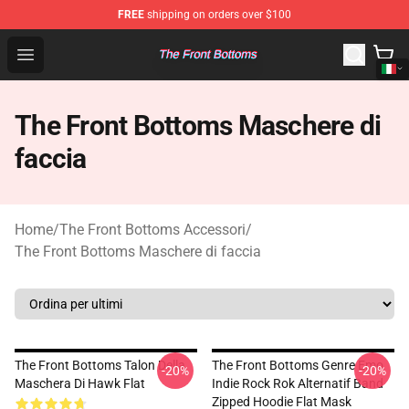
FREE
shipping on orders over $100
The Front Bottoms Store - Official The Front Bottoms M
Open menu
The Front Bottoms Maschere di
faccia
Home
/
The Front Bottoms Accessori
/
The Front Bottoms Maschere di faccia
The Front Bottoms Talon Della
The Front Bottoms Genre Emo
-20%
-20%
Maschera Di Hawk Flat
Indie Rock Rok Alternatif Band
Zipped Hoodie Flat Mask