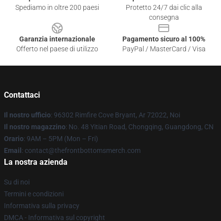
Spediamo in oltre 200 paesi
Protetto 24/7 dai clic alla
consegna
Garanzia internazionale
Pagamento sicuro al 100%
Offerto nel paese di utilizzo
PayPal / MasterCard / Visa
Contattaci
Il nostro ufficio
: 96302 Rimfire Cove Bryant, Ar 72022, Noi
Il nostro magazzino
: No. 48 Yitian Road, Chongqing, Guangdong, CN
Orario
: 9AM – 5PM (Mon – Fri)
Email
: contact@thefrontbottomsmerch.com
La nostra azienda
Su di noi
Termini e condizioni
Informativa sulla privacy
DMCA - Informativa sul copyright