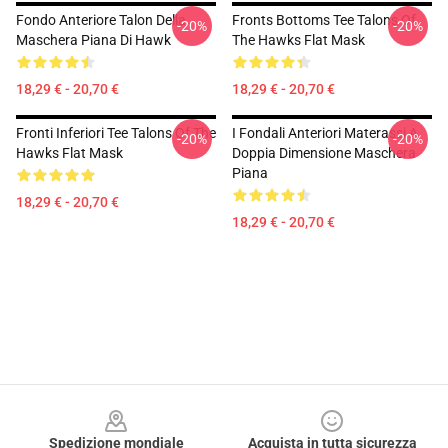
Fondo Anteriore Talon Della
Fronts Bottoms Tee Talons Of
-20%
-20%
Maschera Piana Di Hawk
The Hawks Flat Mask
18,29 € - 20,70 €
18,29 € - 20,70 €
Fronti Inferiori Tee Talons Of The
I Fondali Anteriori Materassi A
-20%
-20%
Hawks Flat Mask
Doppia Dimensione Maschera
Piana
18,29 € - 20,70 €
18,29 € - 20,70 €
Footer
Spedizione mondiale
Acquista in tutta sicurezza