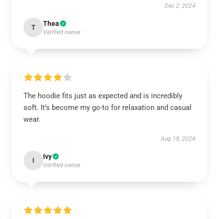
Dec 2, 2024
Thea
T
Verified owner
The hoodie fits just as expected and is incredibly
soft. It’s become my go-to for relaxation and casual
wear.
Aug 18, 2024
Ivy
I
Verified owner