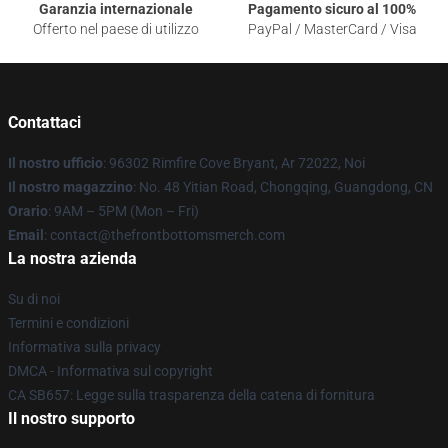
Garanzia internazionale
Pagamento sicuro al 100%
Offerto nel paese di utilizzo
PayPal / MasterCard / Visa
Contattaci
Il nostro ufficio
: 96302 Rimfire Cove Bryant, Ar 72022, Noi
Il nostro magazzino
: No. 48 Yitian Road, Chongqing, Guangdong, CN
Orario
: 9AM – 5PM (Mon – Fri)
Email
: contact@thefrontbottomsmerch.com
La nostra azienda
Su di noi
Termini e condizioni
Informativa sulla privacy
DMCA - Informativa sul copyright
CA SB657: Legge sulla trasparenza della catena di fornitura
Il nostro supporto