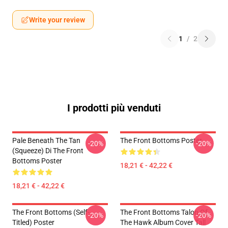
Write your review
1
/
2
I prodotti più venduti
Pale Beneath The Tan
The Front Bottoms Poster
-20%
-20%
(Squeeze) Di The Front
Bottoms Poster
18,21 € - 42,22 €
18,21 € - 42,22 €
The Front Bottoms (Self-
The Front Bottoms Talon Of
-20%
-20%
Titled) Poster
The Hawk Album Cover Tall