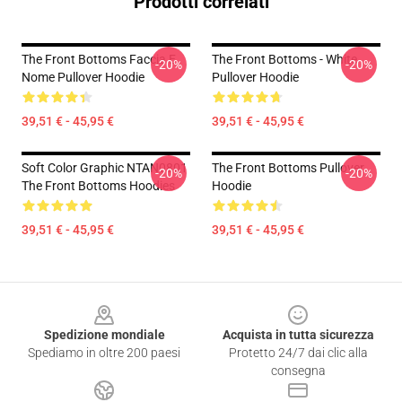
Prodotti correlati
The Front Bottoms Faccia E
The Front Bottoms - White
-20%
-20%
Nome Pullover Hoodie
Pullover Hoodie
39,51 € - 45,95 €
39,51 € - 45,95 €
Soft Color Graphic NTAN0801
The Front Bottoms Pullover
-20%
-20%
The Front Bottoms Hoodies
Hoodie
39,51 € - 45,95 €
39,51 € - 45,95 €
Footer
Spedizione mondiale
Acquista in tutta sicurezza
Spediamo in oltre 200 paesi
Protetto 24/7 dai clic alla
consegna