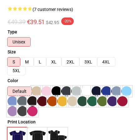
(7 customer reviews)
€49.39
€39.51
-20%
$42.95
Type
Unisex
Size
S
M
L
XL
2XL
3XL
4XL
5XL
Color
Default
Print Location