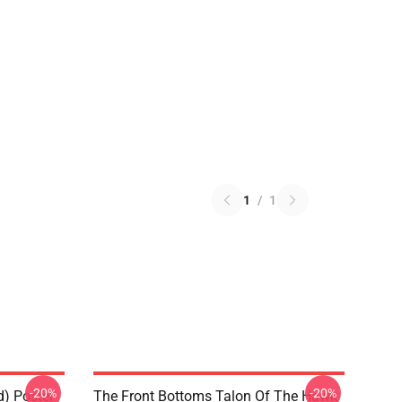
1
/
1
-20%
-20%
d) Poster
The Front Bottoms Talon Of The Hawk