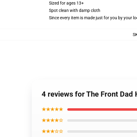
Sized for ages 13+
Spot clean with damp cloth
Since every item is made just for you by your loc
S
4 reviews for The Front Dad 
★★★★★
★★★★☆
★★★☆☆