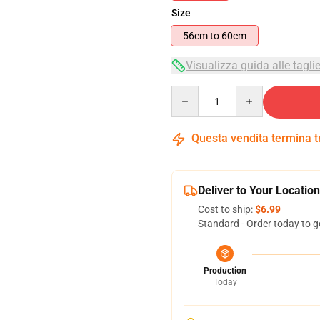
Size
56cm to 60cm
Visualizza guida alle tagli
Quantity
Questa vendita termina 
Deliver to Your Location
Cost to ship:
$6.99
Standard - Order today to g
Production
Today