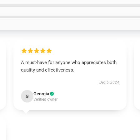
A must-have for anyone who appreciates both
quality and effectiveness.
Dec 5, 2024
Georgia
G
Verified owner