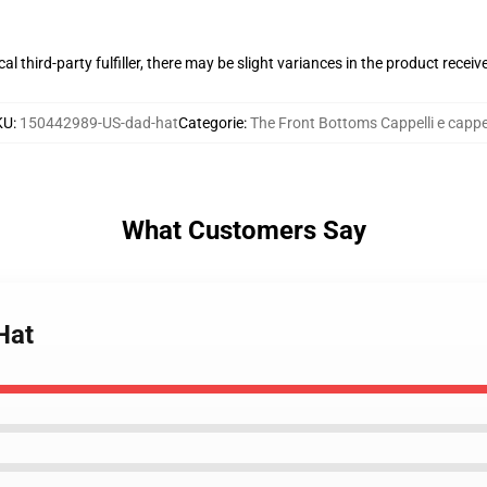
al third-party fulfiller, there may be slight variances in the product receiv
KU
:
150442989-US-dad-hat
Categorie
:
The Front Bottoms Cappelli e cappel
What Customers Say
Hat