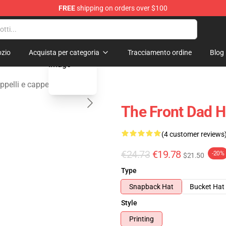
FREE
shipping on orders over $100
 Merchandise Shop
blank template
zio
Acquista per categoria
Tracciamento ordine
Blog
pelli e cappelli
The Front Dad H
(4 customer reviews
€24.73
€19.78
-20%
$21.50
Type
Snapback Hat
Bucket Hat
Style
Printing