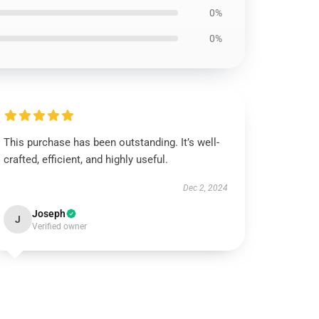
0%
0%
This purchase has been outstanding. It’s well-
crafted, efficient, and highly useful.
Dec 2, 2024
Joseph
J
Verified owner