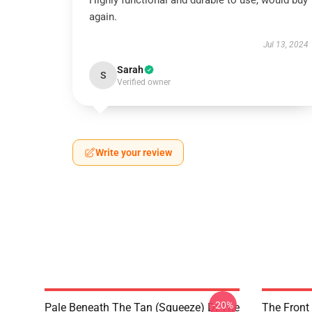
Highly functional and durable to use, would buy
again.
Jul 13, 2024
Sarah
S
Verified owner
Write your review
-20%
Pale Beneath The Tan (Squeeze) Di The
The Front