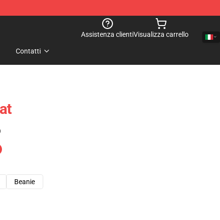
Assistenza clienti
Visualizza carrello
Contatti
at
)
Beanie