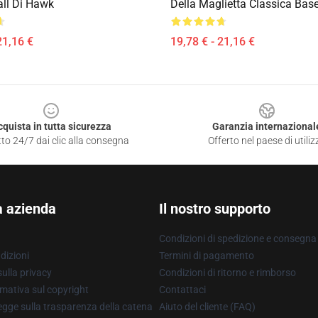
ll Di Hawk
Della Maglietta Classica Bas
21,16 €
19,78 € - 21,16 €
cquista in tutta sicurezza
Garanzia internazional
to 24/7 dai clic alla consegna
Offerto nel paese di utiliz
a azienda
Il nostro supporto
Condizioni di spedizione e consegna
dizioni
Termini di pagamento
ulla privacy
Condizioni di ritorno e rimborso
mativa sul copyright
Contattaci
gge sulla trasparenza della catena
Aiuto del cliente (FAQ)