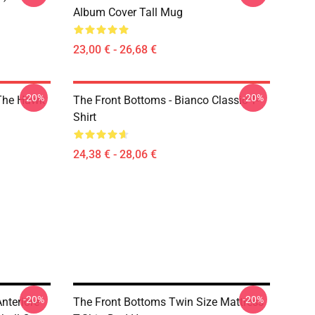
Album Cover Tall Mug
23,00 € - 26,68 €
-20%
-20%
 The Hawk
The Front Bottoms - Bianco Classic T-
Shirt
24,38 € - 28,06 €
-20%
-20%
nteriore
The Front Bottoms Twin Size Mattress