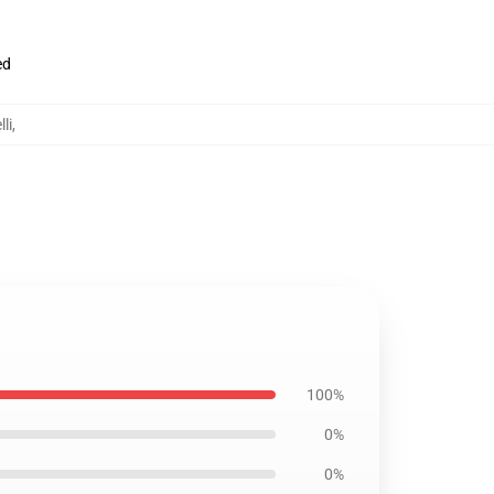
ed
li
,
100%
0%
0%