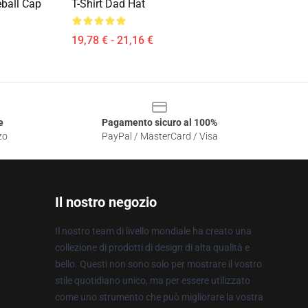
eball Cap
T-Shirt Dad Hat
19,78 € - 21,16 €
e
Pagamento sicuro al 100%
zo
PayPal / MasterCard / Visa
Il nostro negozio
Il nostro team di livello mondiale ha creato una
collezione di prodotti di design di alta qualità e
bello. Questi non sono solo per mostrare il vostro
stile quotidiano unico, ma per essere utilizzato
come uno strumento che può migliorare la vostra