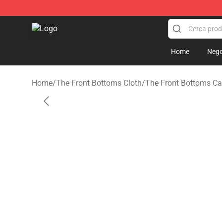
The Front Bottoms Store - Official The Front Bottoms
Home
Nego
Home
/
The Front Bottoms Cloth
/
The Front Bottoms Cap