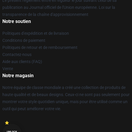
Le présent règlement entre en vigueur le jour suivant celui de sa
publication au Journal officiel de l'Union européenne. Loi sur la
transparence de la chaîne d'approvisionnement
Notre soutien
Politiques d'expédition et de livraison
Conditions de paiement
Politiques de retour et de remboursement
Contactez-nous
Aide aux clients (FAQ)
Vente
Notre magasin
Notre équipe de classe mondiale a créé une collection de produits de
haute qualité et de beaux designs. Ceux-ci ne sont pas seulement pour
montrer votre style quotidien unique, mais pour être utilisé comme un
outil qui peut améliorer votre vie.
UNLOCK