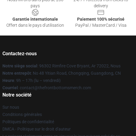
pays
delivery
Garantie internationale
Paiement 100% sécurisé
Offert dans le pays d'utilisation
PayPal / MasterCard / Visa
Contactez-nous
Notre siège social
: 96302 Rimfire Cove Bryant, Ar 72022, Nous
Notre entrepôt
: No 48 Yitian Road, Chongqing, Guangdong, CN
Heure
: 9h – 17h (lu – vendredi)
Courriel
: contact@thefrontbottomsmerch.com
Notre société
Sur nous
Conditions générales
Politiques de confidentialité
DMCA - Politique sur le droit d'auteur