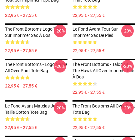
Tout Sur Imprimer Tope Bag
Print Tote Bag
22,95 € - 27,55 €
22,95 € - 27,55 €
The Front Bottoms Logo Tout
Le Fond Avant Tout Sur
-20%
-20%
Sur Imprimer Sac À Dos
Imprimer Sac De Pied
22,95 € - 27,55 €
22,95 € - 27,55 €
The Front Bottoms - Logo Name
The Front Bottoms - Talon Of
-20%
-20%
All Over Print Tote Bag
The Hawk All Over Imprimer Sac
À Dos
22,95 € - 27,55 €
22,95 € - 27,55 €
Le Fond Avant Matelas Jumeau
The Front Bottoms All Over Print
-20%
-20%
Taille Cotton Tote Bag
Tote Bag
22,95 € - 27,55 €
22,95 € - 27,55 €