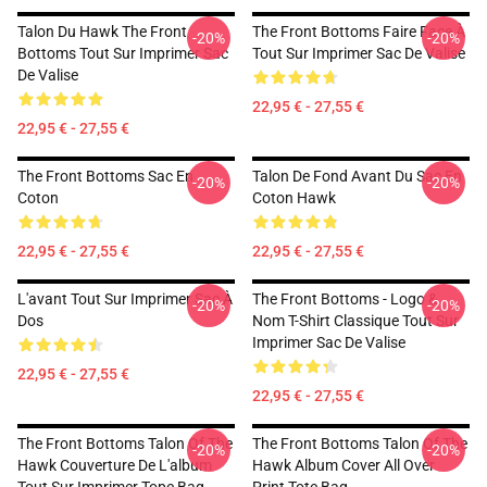
Talon Du Hawk The Front
The Front Bottoms Faire Face À
-20%
-20%
Bottoms Tout Sur Imprimer Sac
Tout Sur Imprimer Sac De Valise
De Valise
22,95 € - 27,55 €
22,95 € - 27,55 €
The Front Bottoms Sac En
Talon De Fond Avant Du Sac En
-20%
-20%
Coton
Coton Hawk
22,95 € - 27,55 €
22,95 € - 27,55 €
L'avant Tout Sur Imprimer Sac À
The Front Bottoms - Logo &
-20%
-20%
Dos
Nom T-Shirt Classique Tout Sur
Imprimer Sac De Valise
22,95 € - 27,55 €
22,95 € - 27,55 €
The Front Bottoms Talon Of The
The Front Bottoms Talon Of The
-20%
-20%
Hawk Couverture De L'album
Hawk Album Cover All Over