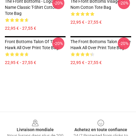
The Front Bottoms - Logo &
The Front Bottoms Visage Et
-20%
-20%
Name Classic T-Shirt Cotton
Nom Cotton Tote Bag
Tote Bag
22,95 € - 27,55 €
22,95 € - 27,55 €
Front Bottoms Talon Of The
The Front Bottoms Talon Of The
-20%
-20%
Hawk All Over Print Tote Bag
Hawk All Over Print Tote Bag
22,95 € - 27,55 €
22,95 € - 27,55 €
Footer
Livraison mondiale
Achetez en toute confiance
Nous livrons dans plus de 200
24/7 Protected from clicks to