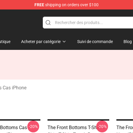
FREE
shipping on orders over $100
 Merchandise Shop
tique
Acheter par catégorie
Suivi de commande
Blog
s Cas iPhone
-20%
-20%
 Bottoms Cas
The Front Bottoms T-Shirt T-
The Fro