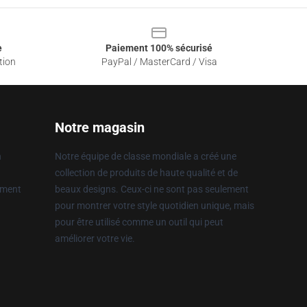
e
Paiement 100% sécurisé
tion
PayPal / MasterCard / Visa
Notre magasin
n
Notre équipe de classe mondiale a créé une
collection de produits de haute qualité et de
ement
beaux designs. Ceux-ci ne sont pas seulement
pour montrer votre style quotidien unique, mais
pour être utilisé comme un outil qui peut
améliorer votre vie.