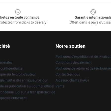
hetez en toute confiance
Garantie international
otected from clicks to delivery
Offert dans le pays d'utilisa
ciété
Notre soutien
Politiques d'expédition et de livraiso
énérales
Conditions de paiement
 confidentialité
Politiques de retour et de rembours
que sur le droit d'auteur
Contactez-nous
glement entre en vigueur le jour
Aide aux clients (FAQ)
 de sa publication au Journal officiel
Vente
uropéenne. Loi sur la transparence de
approvisionnement