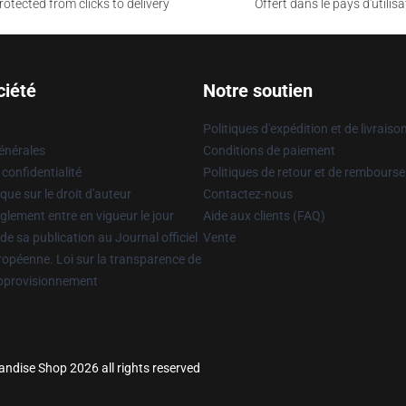
otected from clicks to delivery
Offert dans le pays d'utilisa
ciété
Notre soutien
Politiques d'expédition et de livraiso
énérales
Conditions de paiement
 confidentialité
Politiques de retour et de rembours
que sur le droit d'auteur
Contactez-nous
glement entre en vigueur le jour
Aide aux clients (FAQ)
 de sa publication au Journal officiel
Vente
uropéenne. Loi sur la transparence de
approvisionnement
andise Shop 2026 all rights reserved