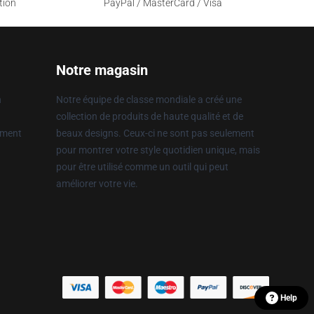
tion
PayPal / MasterCard / Visa
Notre magasin
n
Notre équipe de classe mondiale a créé une
collection de produits de haute qualité et de
ement
beaux designs. Ceux-ci ne sont pas seulement
pour montrer votre style quotidien unique, mais
pour être utilisé comme un outil qui peut
améliorer votre vie.
Help