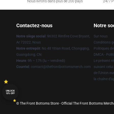
Nous livrons dans plus de 200 pays
24/7 Pr
Contactez-nous
Notre so
Notre siège social
: 96302 Rimfire Cove Bryant,
Sur nous
Ar 72022, Nous
Conditions g
Notre entrepôt
: No 48 Yitian Road, Chongqing,
Politiques de
Guangdong, CN
DMCA - Politi
Heure
: 9h – 17h (lu – vendredi)
Le présent rè
Courriel
: contact@thefrontbottomsmerch.com
suivant celui
de l'Union e
la chaîne d'
UNLOCK
10% OFF
© The Front Bottoms Store - Official The Front Bottoms Merch