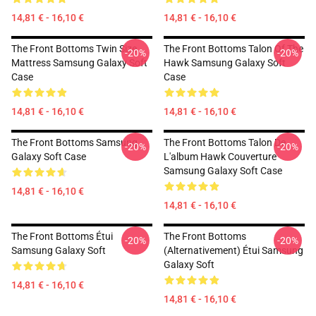
14,81 € - 16,10 €
14,81 € - 16,10 €
The Front Bottoms Twin Size
The Front Bottoms Talon Of The
-20%
-20%
Mattress Samsung Galaxy Soft
Hawk Samsung Galaxy Soft
Case
Case
14,81 € - 16,10 €
14,81 € - 16,10 €
The Front Bottoms Samsung
The Front Bottoms Talon De
-20%
-20%
Galaxy Soft Case
L'album Hawk Couverture
Samsung Galaxy Soft Case
14,81 € - 16,10 €
14,81 € - 16,10 €
The Front Bottoms Étui
The Front Bottoms
-20%
-20%
Samsung Galaxy Soft
(Alternativement) Étui Samsung
Galaxy Soft
14,81 € - 16,10 €
14,81 € - 16,10 €