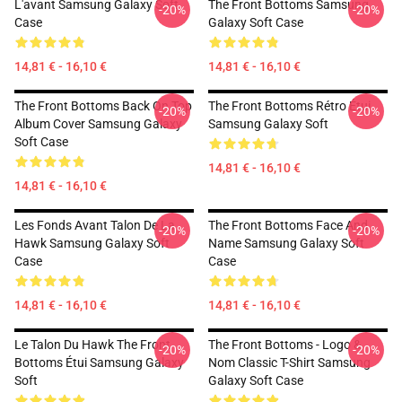
L'avant Samsung Galaxy Soft
The Front Bottoms Samsung
-20%
-20%
Case
Galaxy Soft Case
14,81 € - 16,10 €
14,81 € - 16,10 €
The Front Bottoms Back On Top
The Front Bottoms Rétro Étui
-20%
-20%
Album Cover Samsung Galaxy
Samsung Galaxy Soft
Soft Case
14,81 € - 16,10 €
14,81 € - 16,10 €
Les Fonds Avant Talon De La
The Front Bottoms Face And
-20%
-20%
Hawk Samsung Galaxy Soft
Name Samsung Galaxy Soft
Case
Case
14,81 € - 16,10 €
14,81 € - 16,10 €
Le Talon Du Hawk The Front
The Front Bottoms - Logo &
-20%
-20%
Bottoms Étui Samsung Galaxy
Nom Classic T-Shirt Samsung
Soft
Galaxy Soft Case