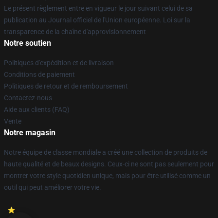
Le présent règlement entre en vigueur le jour suivant celui de sa
publication au Journal officiel de l'Union européenne. Loi sur la
transparence de la chaîne d'approvisionnement
Notre soutien
Politiques d'expédition et de livraison
Conditions de paiement
Politiques de retour et de remboursement
Contactez-nous
Aide aux clients (FAQ)
Vente
Notre magasin
Notre équipe de classe mondiale a créé une collection de produits de
haute qualité et de beaux designs. Ceux-ci ne sont pas seulement pour
montrer votre style quotidien unique, mais pour être utilisé comme un
outil qui peut améliorer votre vie.