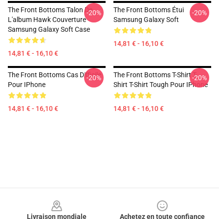
The Front Bottoms Talon De
The Front Bottoms Étui
-20%
-20%
L'album Hawk Couverture
Samsung Galaxy Soft
Samsung Galaxy Soft Case
14,81 € - 16,10 €
14,81 € - 16,10 €
The Front Bottoms Cas Difficile
The Front Bottoms T-Shirt T-
-20%
-20%
Pour IPhone
Shirt T-Shirt Tough Pour IPhone
14,81 € - 16,10 €
14,81 € - 16,10 €
Footer
Livraison mondiale
Achetez en toute confiance