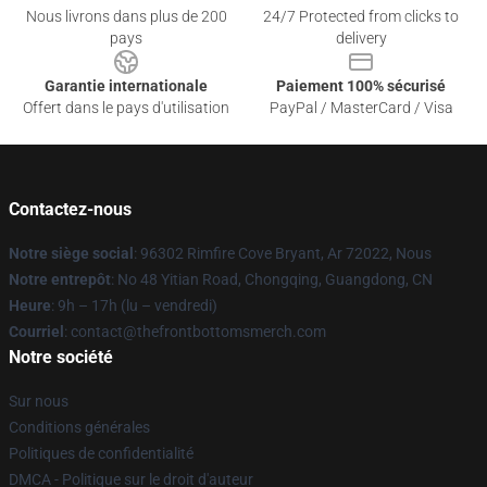
Nous livrons dans plus de 200
24/7 Protected from clicks to
pays
delivery
Garantie internationale
Paiement 100% sécurisé
Offert dans le pays d'utilisation
PayPal / MasterCard / Visa
Contactez-nous
Notre siège social
: 96302 Rimfire Cove Bryant, Ar 72022, Nous
Notre entrepôt
: No 48 Yitian Road, Chongqing, Guangdong, CN
Heure
: 9h – 17h (lu – vendredi)
Courriel
: contact@thefrontbottomsmerch.com
Notre société
Sur nous
Conditions générales
Politiques de confidentialité
DMCA - Politique sur le droit d'auteur