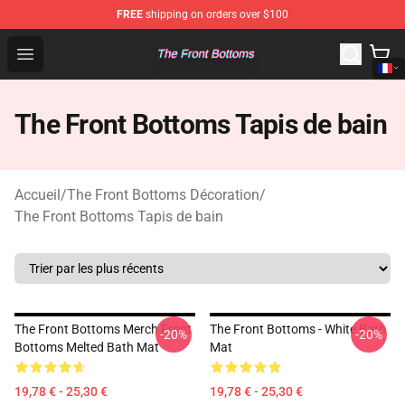
FREE
shipping on orders over $100
The Front Bottoms Store - Official The Front Bottoms M
Open menu
The Front Bottoms Tapis de bain
Accueil
/
The Front Bottoms Décoration
/
The Front Bottoms Tapis de bain
The Front Bottoms Merch Front
The Front Bottoms - White Bath
-20%
-20%
Bottoms Melted Bath Mat
Mat
19,78 € - 25,30 €
19,78 € - 25,30 €