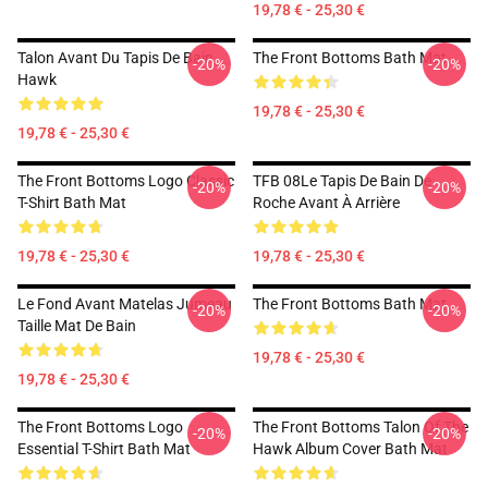
19,78 € - 25,30 €
Talon Avant Du Tapis De Bain
The Front Bottoms Bath Mat
-20%
-20%
Hawk
19,78 € - 25,30 €
19,78 € - 25,30 €
The Front Bottoms Logo Classic
TFB 08Le Tapis De Bain De
-20%
-20%
T-Shirt Bath Mat
Roche Avant À Arrière
19,78 € - 25,30 €
19,78 € - 25,30 €
Le Fond Avant Matelas Jumeau
The Front Bottoms Bath Mat
-20%
-20%
Taille Mat De Bain
19,78 € - 25,30 €
19,78 € - 25,30 €
The Front Bottoms Logo
The Front Bottoms Talon Of The
-20%
-20%
Essential T-Shirt Bath Mat
Hawk Album Cover Bath Mat