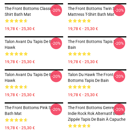
The Front Bottoms Classic T-
The Front Bottoms Twin Size
-20%
-20%
Shirt Bath Mat
Mattress T-Shirt Bath Mat
19,78 € - 25,30 €
19,78 € - 25,30 €
Talon Avant Du Tapis De Bain
The Front Bottoms Tapis De
-20%
-20%
Hawk
Bain
19,78 € - 25,30 €
19,78 € - 25,30 €
Talon Avant Du Tapis De Bain
Talon Du Hawk The Front
-20%
-20%
Hawk
Bottoms Tapis De Bain
19,78 € - 25,30 €
19,78 € - 25,30 €
The Front Bottoms Pink Sticker
The Front Bottoms Genre Emo
-20%
-20%
Bath Mat
Indie Rock Rok Alternatif Bande
Zippée Tapis De Bain À Capuche
19,78 € - 25,30 €