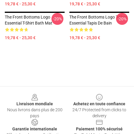
19,78 € - 25,30 €
19,78 € - 25,30 €
The Front Bottoms Logo
The Front Bottoms Logo T-Shirt
-20%
-20%
Essential T-Shirt Bath Mat
Essential Tapis De Bain
19,78 € - 25,30 €
19,78 € - 25,30 €
Footer
Livraison mondiale
Achetez en toute confiance
Nous livrons dans plus de 200
24/7 Protected from clicks to
pays
delivery
Garantie internationale
Paiement 100% sécurisé