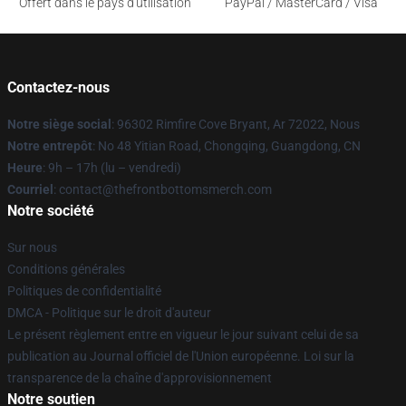
Offert dans le pays d'utilisation
PayPal / MasterCard / Visa
Contactez-nous
Notre siège social
: 96302 Rimfire Cove Bryant, Ar 72022, Nous
Notre entrepôt
: No 48 Yitian Road, Chongqing, Guangdong, CN
Heure
: 9h – 17h (lu – vendredi)
Courriel
: contact@thefrontbottomsmerch.com
Notre société
Sur nous
Conditions générales
Politiques de confidentialité
DMCA - Politique sur le droit d'auteur
Le présent règlement entre en vigueur le jour suivant celui de sa
publication au Journal officiel de l'Union européenne. Loi sur la
transparence de la chaîne d'approvisionnement
Notre soutien