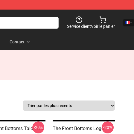
Service client
Voir le panier
Contact
-20%
-20%
nt Bottoms Talon Du
The Front Bottoms Logo