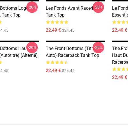
-20%
-20%
 Bottoms Logo
Les Fonds Avant Racerback
Le Fond
 Tank Top
Tank Top
Essentie
22,49 €
22,49 €
4.45
$24.45
-20%
-20%
 Bottoms Haut De
The Front Bottoms (Titre
The Fro
(autotitre) (alterné)
Auto) Racerback Tank Top
Haut Du
Racerb
22,49 €
4.45
$24.45
22,49 €