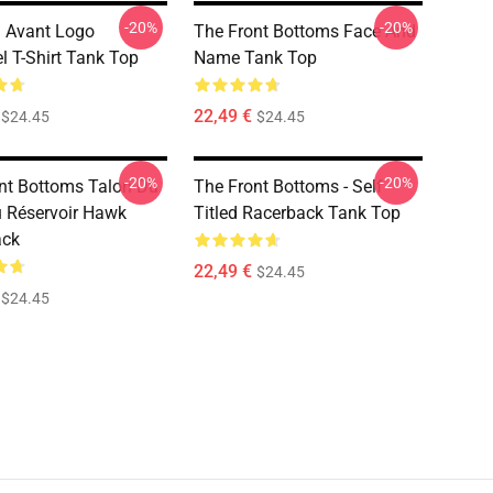
-20%
-20%
 Avant Logo
The Front Bottoms Face And
l T-Shirt Tank Top
Name Tank Top
22,49 €
$24.45
$24.45
-20%
-20%
nt Bottoms Talon Du
The Front Bottoms - Self
 Réservoir Hawk
Titled Racerback Tank Top
ack
22,49 €
$24.45
$24.45