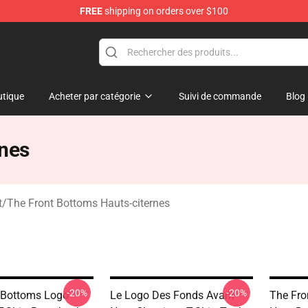
FREE
shipping on orders over $100
 Merchandise Shop
tique
Acheter par catégorie
Suivi de commande
Blog
rnes
t
/
The Front Bottoms Hauts-citernes
-20%
-20%
 Bottoms Logo
Le Logo Des Fonds Avant
The Fro