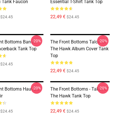
u Tank Faucon
Essential T-Shirt Tank Top
22,49 €
$24.45
$24.45
-20%
-20%
nt Bottoms Bande
The Front Bottoms Talon Of
cerback Tank Top
The Hawk Album Cover Tank
Top
$24.45
22,49 €
$24.45
-20%
-20%
nt Bottoms Haut Du
The Front Bottoms - Talon Of
ir
The Hawk Tank Top
22,49 €
$24.45
$24.45