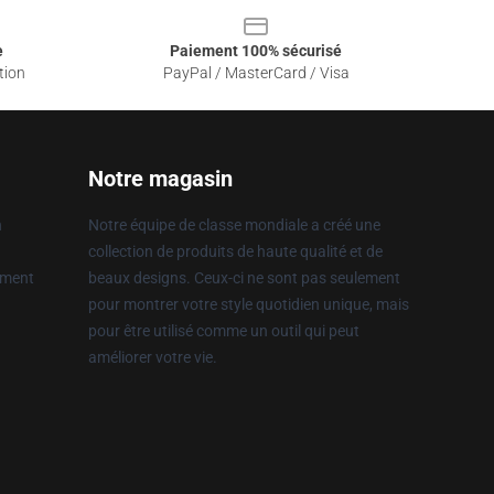
e
Paiement 100% sécurisé
tion
PayPal / MasterCard / Visa
Notre magasin
n
Notre équipe de classe mondiale a créé une
collection de produits de haute qualité et de
ement
beaux designs. Ceux-ci ne sont pas seulement
pour montrer votre style quotidien unique, mais
pour être utilisé comme un outil qui peut
améliorer votre vie.