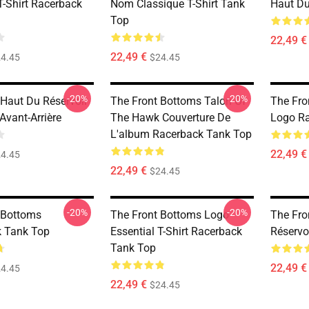
T-Shirt Racerback
Nom Classique T-Shirt Tank
Haut D
Top
22,49 €
22,49 €
4.45
$24.45
-20%
-20%
Haut Du Réservoir
The Front Bottoms Talon Of
The Fro
Avant-Arrière
The Hawk Couverture De
Logo Ra
L'album Racerback Tank Top
22,49 €
4.45
22,49 €
$24.45
-20%
-20%
 Bottoms
The Front Bottoms Logo
The Fro
 Tank Top
Essential T-Shirt Racerback
Réservo
Tank Top
22,49 €
4.45
22,49 €
$24.45