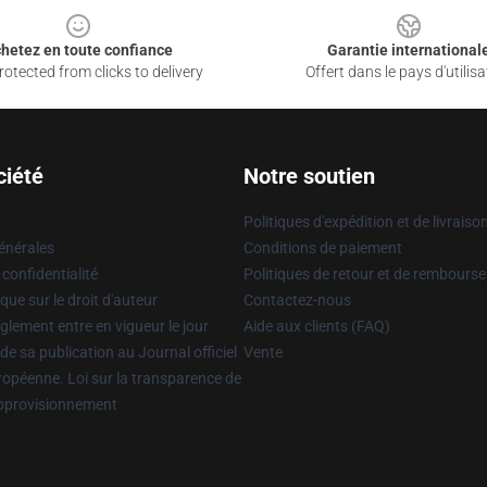
hetez en toute confiance
Garantie international
otected from clicks to delivery
Offert dans le pays d'utilisa
ciété
Notre soutien
Politiques d'expédition et de livraiso
énérales
Conditions de paiement
 confidentialité
Politiques de retour et de rembours
que sur le droit d'auteur
Contactez-nous
glement entre en vigueur le jour
Aide aux clients (FAQ)
 de sa publication au Journal officiel
Vente
uropéenne. Loi sur la transparence de
approvisionnement